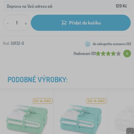
129 Kč
Doprava na Vaši adresu od:
-
+
Přidat do košíku
Kód:
50132-0
do nákupního seznamu (
0
)
Hodnocení (0)
4
PODOBNÉ VÝROBKY:
DO 14 DNŮ
DO 14 DNŮ
>