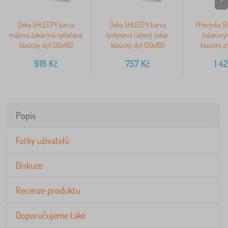
Deka SHLEEPY barva
Deka SHLEEPY barva
Přikrývka S
mátová žakárově vytlačená
tyrkysová ražený žakár
žakárový
klasický styl 130x180
klasický styl 130x180
klasický s
916
Kč
757
Kč
1 4
Popis
Fotky uživatelů
Diskuze
Recenze produktu
Doporučujeme také