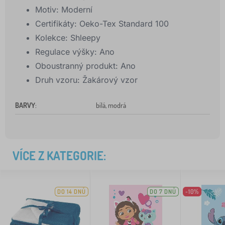
Motiv:
Moderní
Certifikáty:
Oeko-Tex Standard 100
Kolekce:
Shleepy
Regulace výšky:
Ano
Oboustranný produkt:
Ano
Druh vzoru:
Žakárový vzor
BARVY
:
bílá, modrá
VÍCE Z KATEGORIE:
DO 14 DNŮ
DO 7 DNŮ
-10%