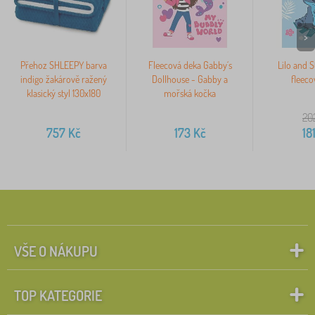
>
Přehoz SHLEEPY barva
Fleecová deka Gabby´s
Lilo and S
indigo žakárově ražený
Dollhouse - Gabby a
fleeco
klasický styl 130x180
mořská kočka
20
757
Kč
173
Kč
18
VŠE O NÁKUPU
TOP KATEGORIE