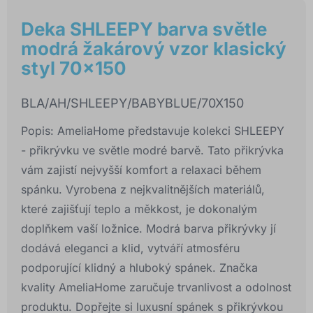
Deka SHLEEPY barva světle
modrá žakárový vzor klasický
styl 70x150
BLA/AH/SHLEEPY/BABYBLUE/70X150
Popis: AmeliaHome představuje kolekci SHLEEPY
- přikrývku ve světle modré barvě. Tato přikrývka
vám zajistí nejvyšší komfort a relaxaci během
spánku. Vyrobena z nejkvalitnějších materiálů,
které zajišťují teplo a měkkost, je dokonalým
doplňkem vaší ložnice. Modrá barva přikrývky jí
dodává eleganci a klid, vytváří atmosféru
podporující klidný a hluboký spánek. Značka
kvality AmeliaHome zaručuje trvanlivost a odolnost
produktu. Dopřejte si luxusní spánek s přikrývkou