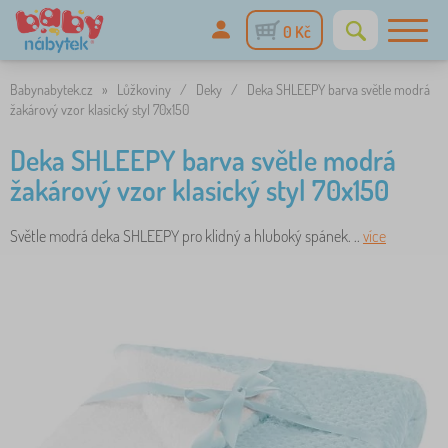
0 Kč
Babynabytek.cz
»
Lůžkoviny
/
Deky
/
Deka SHLEEPY barva světle modrá
žakárový vzor klasický styl 70x150
Deka SHLEEPY barva světle modrá
žakárový vzor klasický styl 70x150
Světle modrá deka SHLEEPY pro klidný a hluboký spánek. ..
více