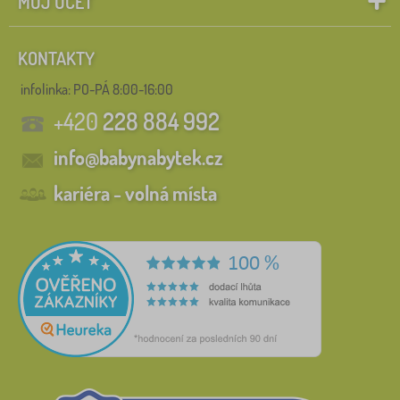
MŮJ ÚČET
KONTAKTY
infolinka:
PO-PÁ 8:00-16:00
+420
228 884 992
info@babynabytek.cz
kariéra - volná místa