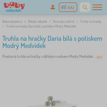
0 Kč
Babynabytek.cz
»
Dětský nábytek
/
Komody a skříně
/
Truhly na hračky
/
Truhla na hračky Daria bílá s potiskem Modrý Medvídek
Truhla na hračky Daria bílá s potiskem
Modrý Medvídek
Prostorná truhla na hračky s dětským motivem Modrý Medvídek. ..
více