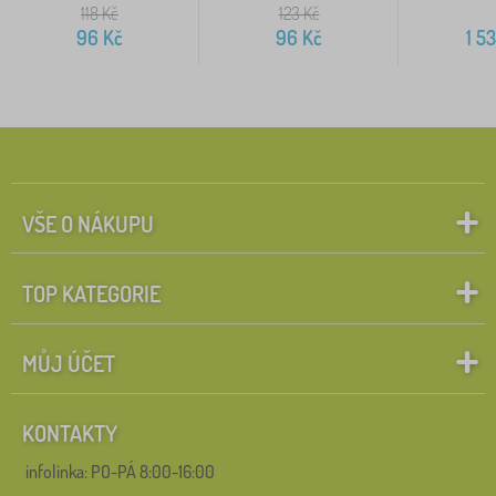
118
Kč
123
Kč
96
Kč
96
Kč
1 5
VŠE O NÁKUPU
TOP KATEGORIE
MŮJ ÚČET
KONTAKTY
infolinka:
PO-PÁ 8:00-16:00