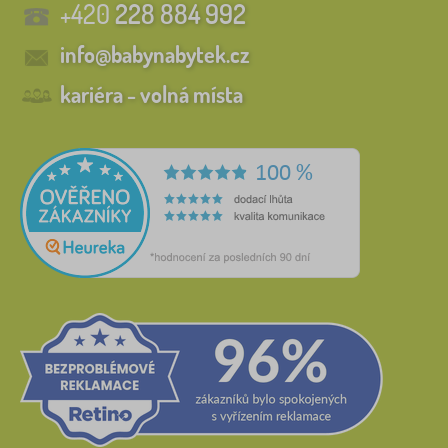
+420
228 884 992
info@babynabytek.cz
kariéra - volná místa