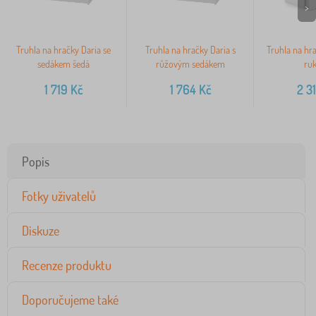
>
Truhla na hračky Daria se
Truhla na hračky Daria s
Truhla na hra
sedákem šedá
růžovým sedákem
ruk
1 719
Kč
1 764
Kč
2 3
Popis
Fotky uživatelů
Diskuze
Recenze produktu
Doporučujeme také