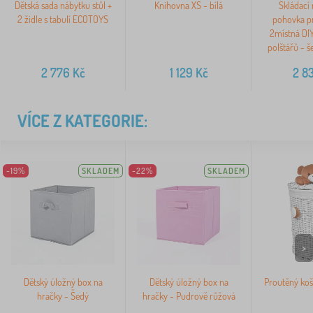
Dětská sada nábytku stůl +
Knihovna XS - bílá
Skládací
2 židle s tabulí ECOTOYS
pohovka pr
2místná DI
polštářů - 
2 776
Kč
1 129
Kč
2 8
VÍCE Z KATEGORIE:
-19%
SKLADEM
-22%
SKLADEM
>
Dětský úložný box na
Dětský úložný box na
Proutěný koš
hračky - Šedý
hračky - Pudrově růžová