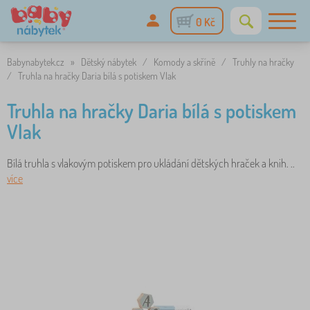
0 Kč
Babynabytek.cz
»
Dětský nábytek
/
Komody a skříně
/
Truhly na hračky
/
Truhla na hračky Daria bílá s potiskem Vlak
Truhla na hračky Daria bílá s potiskem
Vlak
Bílá truhla s vlakovým potiskem pro ukládání dětských hraček a knih. ..
více