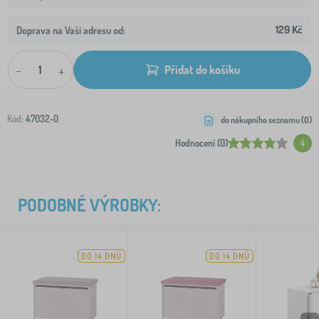
129 Kč
Doprava na Vaši adresu od:
-
+
Přidat do košíku
Kód:
47032-0
do nákupního seznamu (
0
)
Hodnocení (0)
4
PODOBNÉ VÝROBKY:
DO 14 DNŮ
DO 14 DNŮ