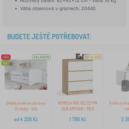
Rozměry balení: 82x42x12 cm - váha 16 kg
Váha objemová v gramech: 20440
BUDETE JEŠTĚ POTŘEBOVAT:
-8%
SKLADEM
DO 14 DNŮ
Tip
>
Dětská postel se zábranou
KOMODA K60 3SZ CLP PK
Truhla na hra
Ourbaby - bílá
DUB ARTISAN / BÍLÁ
ruk
od
4 328
Kč
1 780
Kč
2 3