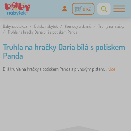
0 Kč
Babynabytek.cz
»
Dětský nábytek
/
Komody a skříně
/
Truhly na hračky
/
Truhla na hračky Daria bílá s potiskem Panda
Truhla na hračky Daria bílá s potiskem
Panda
Bílá truhla na hračky s potiskem Panda a plynovým pístem. ..
více