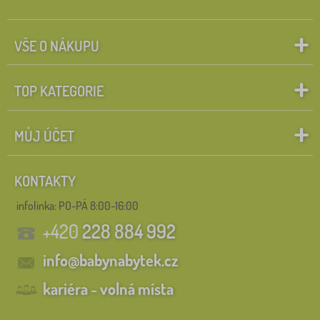
VŠE O NÁKUPU
TOP KATEGORIE
MŮJ ÚČET
KONTAKTY
infolinka:
PO-PÁ 8:00-16:00
+420
228 884 992
info@babynabytek.cz
kariéra - volná místa