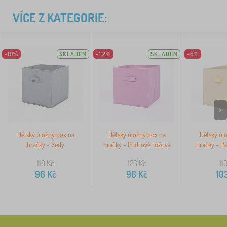
VÍCE Z KATEGORIE:
-19%
SKLADEM
-22%
SKLADEM
-6%
>
Dětský úložný box na
Dětský úložný box na
Dětský úl
hračky - Šedý
hračky - Pudrově růžová
hračky - Pa
118
Kč
123
Kč
11
96
Kč
96
Kč
10