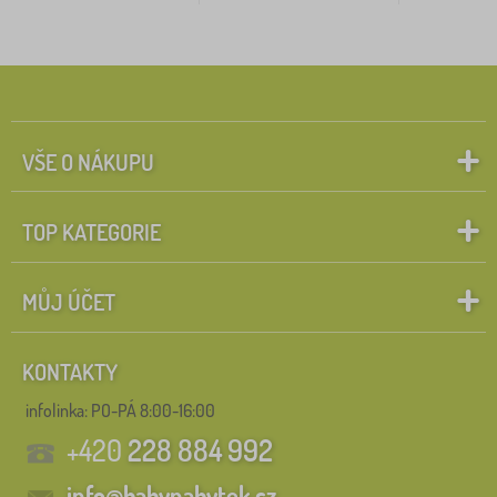
VŠE O NÁKUPU
TOP KATEGORIE
MŮJ ÚČET
KONTAKTY
infolinka:
PO-PÁ 8:00-16:00
+420
228 884 992
info@babynabytek.cz