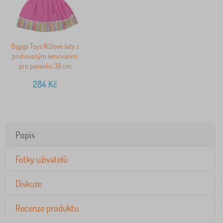
Bigjigs Toys Růžové šaty s
pruhovaným lemováním
pro panenku 38 cm
284
Kč
Popis
Fotky uživatelů
Diskuze
Recenze produktu