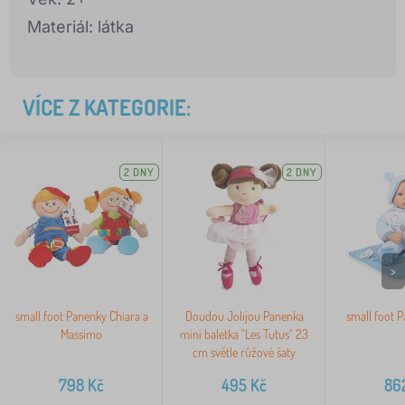
Materiál: látka
VÍCE Z KATEGORIE:
2 DNY
2 DNY
>
small foot Panenky Chiara a
Doudou Jolijou Panenka
small foot 
Massimo
mini baletka "Les Tutus" 23
cm světle růžové šaty
798
Kč
495
Kč
86