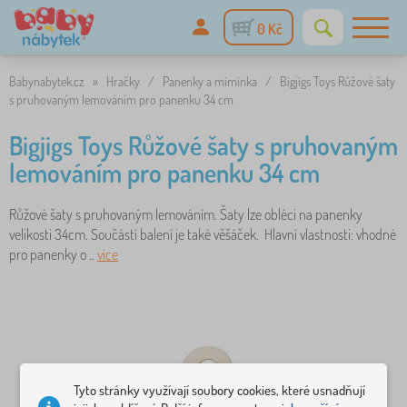
0 Kč
Babynabytek.cz
»
Hračky
/
Panenky a miminka
/
Bigjigs Toys Růžové šaty
s pruhovaným lemováním pro panenku 34 cm
Bigjigs Toys Růžové šaty s pruhovaným
lemováním pro panenku 34 cm
Růžové šaty s pruhovaným lemováním. Šaty lze obléci na panenky
velikosti 34cm. Součástí balení je také věšáček. Hlavní vlastnosti: vhodné
pro panenky o ..
více
Tyto stránky využívají soubory cookies, které usnadňují