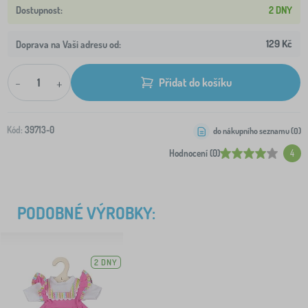
2 DNY
129 Kč
Doprava na Vaši adresu od:
-
+
Přidat do košíku
Kód:
39713-0
do nákupního seznamu (
0
)
Hodnocení (0)
4
PODOBNÉ VÝROBKY:
2 DNY