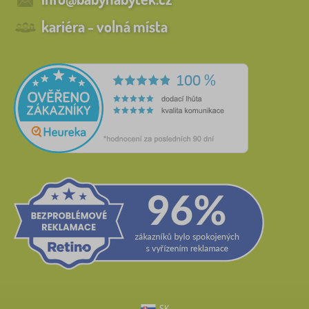
kariéra - volná místa
SK