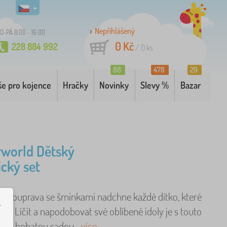
Nepřihlášený
O-PÁ 8:00 - 16:00
0 Kč
228 884 992
/
0
ks
88
478
29
še pro kojence
Hračky
Novinky
Slevy %
Bazar
world Dětský
cký set
á souprava se šminkami nadchne každé dítko, které
.
ádí. Líčit a napodobovat své oblíbené idoly je s touto
 ale bohatou sadou ..
více