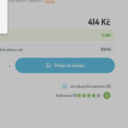
414 Kč
2 DNY
129 Kč
aši adresu od:
+
Přidat do košíku
0
do nákupního seznamu (
0
)
Hodnocení (0)
4