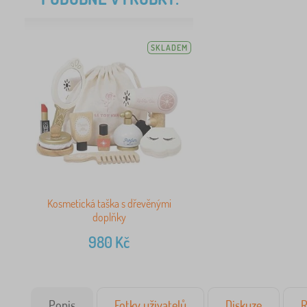
SKLADEM
Kosmetická taška s dřevěnými
doplňky
980
Kč
Popis
Fotky uživatelů
Diskuze
R