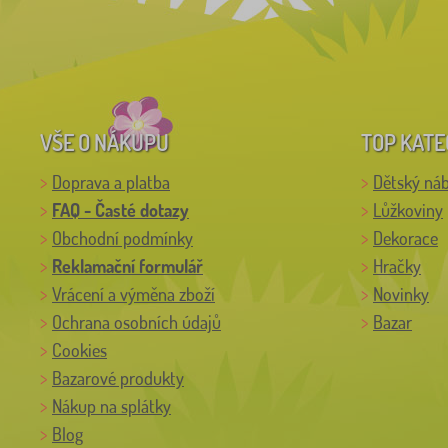
VŠE O NÁKUPU
TOP KATE
Doprava a platba
Dětský ná
FAQ - Časté dotazy
Lůžkoviny
Obchodní podmínky
Dekorace
Reklamační formulář
Hračky
Vrácení a výměna zboží
Novinky
Ochrana osobních údajů
Bazar
Cookies
Bazarové produkty
Nákup na splátky
Blog