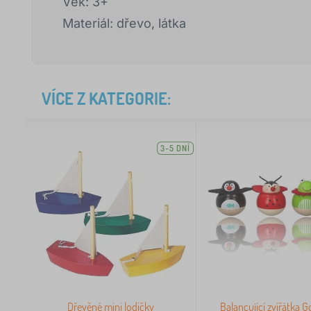
Věk: 3+
Materiál: dřevo, látka
VÍCE Z KATEGORIE:
3-5 DNÍ
Dřevěné mini lodičky
Balancující zvířátka Go