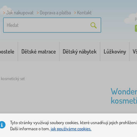
Jak nakupovat
Doprava a platba
Kontakt
P
postele
Dětské matrace
Dětský nábytek
Lůžkoviny
V
kosmetický set
Wonder
kosmeti
Tato růžov
Tyto stránky využívají soubory cookies, které usnadňují jejich prohlížení
se rádo par
Další informace o tom,
jak používáme cookies.
kompaktní,