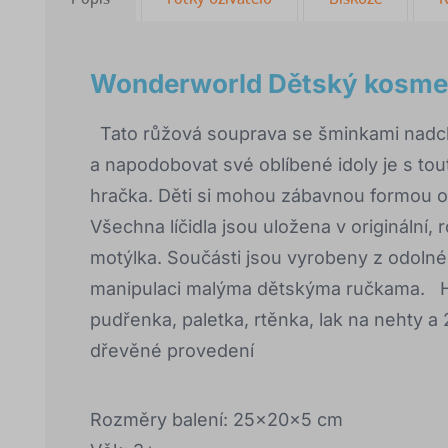
Wonderworld Dětský kosmet
Tato růžová souprava se šminkami nadchne
a napodobovat své oblíbené idoly je s to
hračka. Děti si mohou zábavnou formou o
Všechna líčidla jsou uložena v originální
motýlka. Součásti jsou vyrobeny z odoln
manipulaci malýma dětskýma ručkama. Hlav
pudřenka, paletka, rtěnka, lak na nehty a
dřevěné provedení
Rozměry balení: 25x20x5 cm