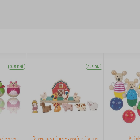
3-5 DNÍ
3-5 DNÍ
ki - více
Dovednostní hra - vyvažující farma
Kužel