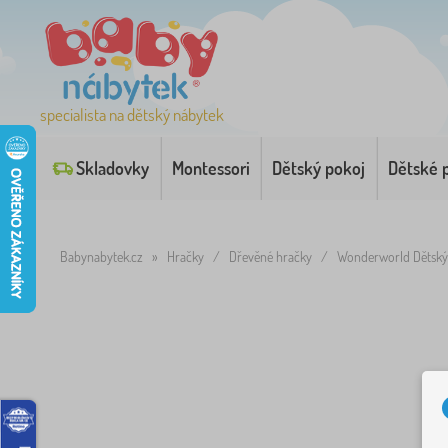
specialista na dětský nábytek
Skladovky
Montessori
Dětský pokoj
Dětské 
Babynabytek.cz
»
Hračky
/
Dřevěné hračky
/
Wonderworld Dětský 