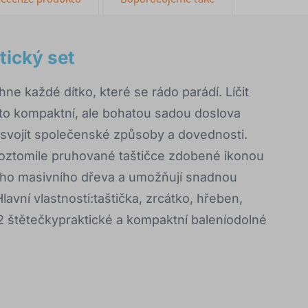
ický set
 každé dítko, které se rádo parádí. Líčit
uto kompaktní, ale bohatou sadou doslova
svojit společenské způsoby a dovednosti.
, roztomile pruhované taštičce zdobené ikonou
ého masivního dřeva a umožňují snadnou
ní vlastnosti:taštička, zrcátko, hřeben,
 2 štětečkypraktické a kompaktní baleníodolné