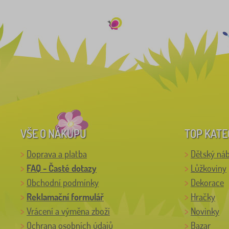
VŠE O NÁKUPU
TOP KATE
Doprava a platba
Dětský ná
FAQ - Časté dotazy
Lůžkoviny
Obchodní podmínky
Dekorace
Reklamační formulář
Hračky
Vrácení a výměna zboží
Novinky
Ochrana osobních údajů
Bazar