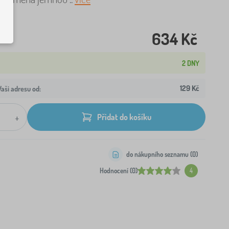
634 Kč
2 DNY
129 Kč
aši adresu od:
+
Přidat do košíku
do nákupního seznamu (
0
)
Hodnocení (0)
4