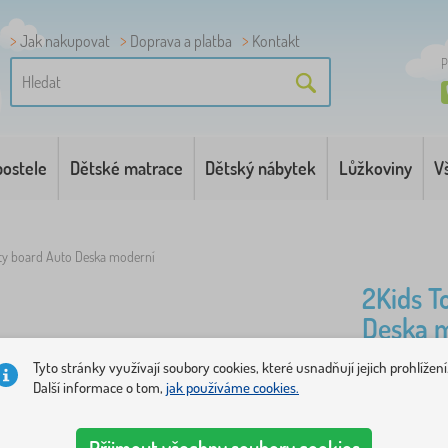
Jak nakupovat
Doprava a platba
Kontakt
P
postele
Dětské matrace
Dětský nábytek
Lůžkoviny
V
ity board Auto Deska moderní
2Kids T
Deska 
Tyto stránky využívají soubory cookies, které usnadňují jejich prohlížení
Mami, tati,
Další informace o tom,
jak používáme cookies.
zábavy, dík
zvídavost 
Přijmout všechny soubory cookies