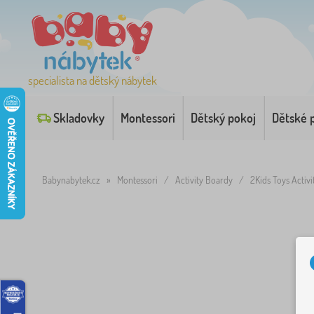
specialista na dětský nábytek
Skladovky
Montessori
Dětský pokoj
Dětské 
Babynabytek.cz
»
Montessori
/
Activity Boardy
/
2Kids Toys Activ