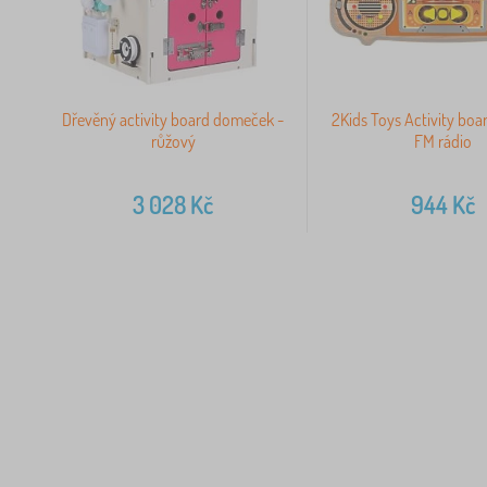
Dřevěný activity board domeček -
2Kids Toys Activity bo
růžový
FM rádio
3 028
Kč
944
Kč