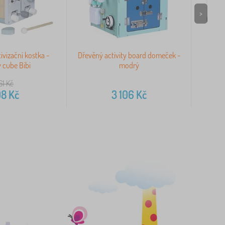
>
ivizační kostka -
Dřevěný activity board domeček -
Odemy
y cube Bibi
modrý
61
Kč
08
Kč
3 106
Kč