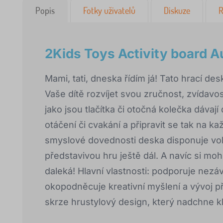
Popis
Fotky uživatelů
Diskuze
R
2Kids Toys Activity board 
Mami, tati, dneska řídím já! Tato hrací de
Vaše dítě rozvíjet svou zručnost, zvídavo
jako jsou tlačítka či otočná kolečka dávaj
otáčení či cvakání a připravit se tak na k
smyslové dovednosti deska disponuje vo
představivou hru ještě dál. A navíc si moh
daleká! Hlavní vlastnosti: podporuje nezá
okopodněcuje kreativní myšlení a vývoj 
skrze hrustylový design, který nadchne k