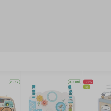
2 DNY
3-5 DNÍ
-27%
Tip