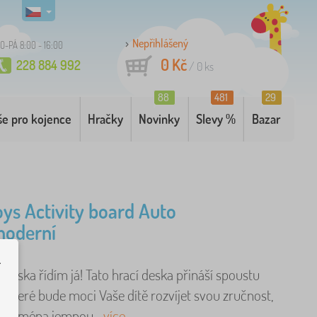
Nepřihlášený
O-PÁ 8:00 - 16:00
0 Kč
228 884 992
/
0
ks
88
481
29
še pro kojence
Hračky
Novinky
Slevy %
Bazar
oys Activity board Auto
moderní
.
 dneska řídím já! Tato hrací deska přináší spoustu
y které bude moci Vaše dítě rozvíjet svou zručnost,
a zejména jemnou ..
více