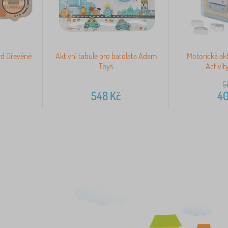
ard Dřevěné
Aktivní tabule pro batolata Adam
Motorická akt
Toys
Activit
5
548
Kč
4