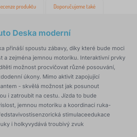
ecenze produktu
Doporučujeme také
Auto Deska moderní
ska přináší spoustu zábavy, díky které bude moci
st a zejména jemnou motoriku. Interaktivní prvky
í dítěti možnost procvičovat různé posouvání,
aždodenní úkony. Mimo aktivit zapojující
lantem - skvělá možnost jak posunout
ou i zatroubit na cestu. Jízda to bude
vislost, jemnou motoriku a koordinaci ruka-
představivostisenzorická stimulaceedukace
luky i holkyvydává troubivý zvuk