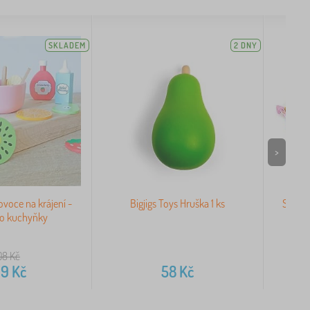
SKLADEM
2 DNY
>
voce na krájení -
Bigjigs Toys Hruška 1 ks
Sada p
do kuchyňky
08
Kč
09
Kč
58
Kč