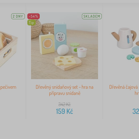
2 DNY
-54%
SKLADEM
Tip
 pečivem
Dřevěný snídaňový set - hra na
Dřevěná čajová 
přípravu snídaně
hr
342
Kč
159
Kč
3