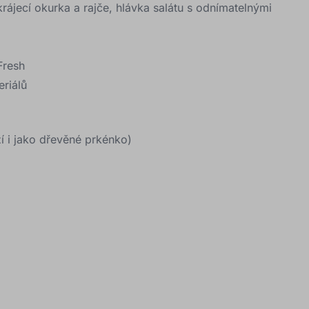
krájecí okurka a rajče, hlávka salátu s odnímatelnými
Fresh
eriálů
í i jako dřevěné prkénko)