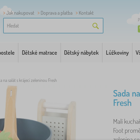
Jak nakupovat
Doprava a platba
Kontakt
P
postele
Dětské matrace
Dětský nábytek
Lůžkoviny
V
a na salát s krájecí zeleninou Fresh
Sada na
Fresh
Malí kuchař
Foot promě
zelenina s