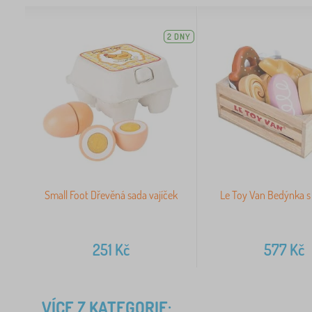
2 DNY
Small Foot Dřevěná sada vajíček
Le Toy Van Bedýnka s
251
Kč
577
Kč
VÍCE Z KATEGORIE: