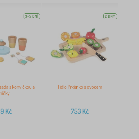
3-5 DNÍ
2 DNY
sada s konvičkou a
Tidlo Prkénko s ovocem
níčky
29
Kč
753
Kč