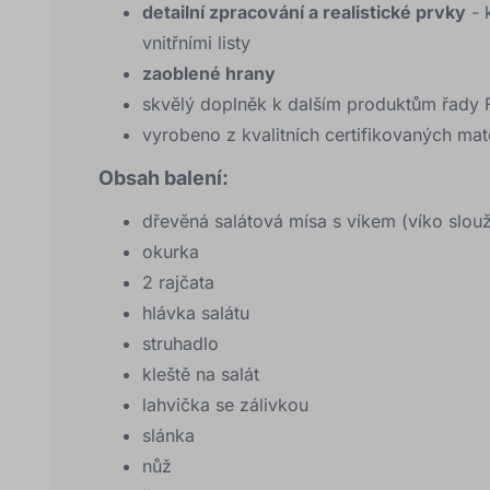
detailní zpracování a realistické prvky
- 
vnitřními listy
zaoblené hrany
skvělý doplněk k dalším produktům řady 
vyrobeno z kvalitních certifikovaných mat
Obsah balení:
dřevěná salátová mísa s víkem (víko slouž
okurka
2 rajčata
hlávka salátu
struhadlo
kleště na salát
lahvička se zálivkou
slánka
nůž