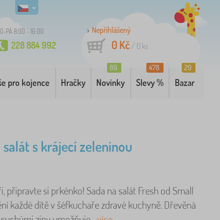
Nepřihlášený
O-PÁ 8:00 - 16:00
0 Kč
228 884 992
/
0
ks
89
478
29
še pro kojence
Hračky
Novinky
Slevy %
Bazar
 salát s krájecí zeleninou
i, připravte si prkénko! Sada na salát Fresh od Small
ní každé dítě v šéfkuchaře zdravé kuchyně. Dřevěná
e suchými zipy umožňuje ..
více