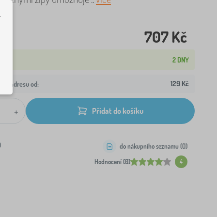
.
707 Kč
2 DNY
129 Kč
aši adresu od:
+
Přidat do košíku
0
do nákupního seznamu (
0
)
Hodnocení (0)
4