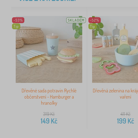
-53%
SKLADEM
-52%
Tip
Tip
Dřevěné sada potravin Rychlé
Dřevěná zelenina na kráj
občerstvení - Hamburger a
vaření
hranolky
319
Kč
411
Kč
149
Kč
199
Kč