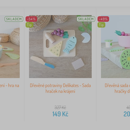
SKLADEM
-54%
SKLADEM
-49%
Tip
Tip
ení - hra na
Dřevěné potraviny Delikates - Sada
Dřevěná sada o
hraček na krájení
hračky 
327
Kč
4
149
Kč
2