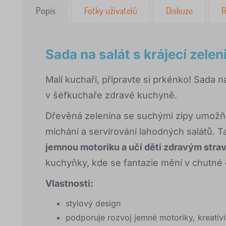
Popis
Fotky uživatelů
Diskuze
R
Sada na salát s krájecí zele
Malí kuchaři, připravte si prkénko! Sada n
v šéfkuchaře zdravé kuchyně.
Dřevěná zelenina se suchými zipy umožň
míchání a servírování lahodných salátů. 
jemnou motoriku a učí děti zdravým str
kuchyňky, kde se fantazie mění v chutné 
Vlastnosti:
stylový design
podporuje rozvoj jemné motoriky, kreativi