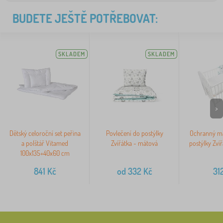
BUDETE JEŠTĚ POTŘEBOVAT:
SKLADEM
SKLADEM
>
Dětský celoroční set peřina
Povlečení do postýlky
Ochranný ma
a polštář Vitamed
Zvířátka - mátová
postýlky Zví
100x135+40x60 cm
841
Kč
od
332
Kč
31