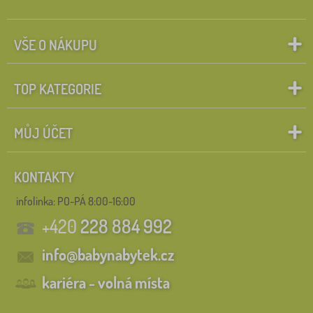
VŠE O NÁKUPU
TOP KATEGORIE
MŮJ ÚČET
KONTAKTY
infolinka:
PO-PÁ 8:00-16:00
+420
228 884 992
info@babynabytek.cz
kariéra - volná místa