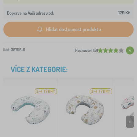
129 Kč
Doprava na Vaši adresu od:
Hlídat dostupnost produktu
Kód:
36756-0
Hodnocení (0)
4
VÍCE Z KATEGORIE:
2-4 TÝDNY
2-4 TÝDNY
>