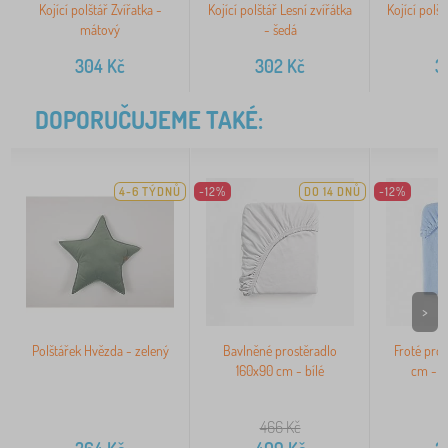
Kojící polštář Zvířatka -
Kojící polštář Lesní zvířátka
Kojící polšt
mátový
- šedá
304
Kč
302
Kč
3
DOPORUČUJEME TAKÉ:
4-6 TÝDNŮ
-12%
DO 14 DNŮ
-12%
>
Polštářek Hvězda - zelený
Bavlněné prostěradlo
Froté pro
160x90 cm - bílé
cm - s
466
Kč
2