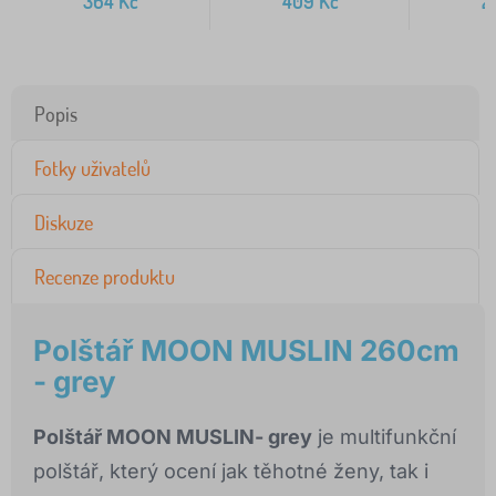
364
Kč
409
Kč
2
Popis
Fotky uživatelů
Diskuze
Recenze produktu
Polštář MOON MUSLIN 260cm
- grey
Polštář MOON MUSLIN- grey
je multifunkční
polštář, který ocení jak těhotné ženy, tak i