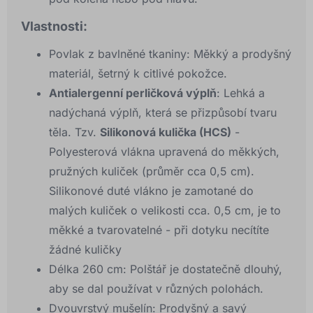
Vlastnosti:
Povlak z bavlněné tkaniny: Měkký a prodyšný
materiál, šetrný k citlivé pokožce.
Antialergenní perličková výplň
: Lehká a
nadýchaná výplň, která se přizpůsobí tvaru
těla. Tzv.
Silikonová kulička (HCS)
-
Polyesterová vlákna upravená do měkkých,
pružných kuliček (průměr cca 0,5 cm).
Silikonové duté vlákno je zamotané do
malých kuliček o velikosti cca. 0,5 cm, je to
měkké a tvarovatelné - při dotyku necítíte
žádné kuličky
Délka 260 cm: Polštář je dostatečně dlouhý,
aby se dal používat v různých polohách.
Dvouvrstvý mušelín: Prodyšný a savý