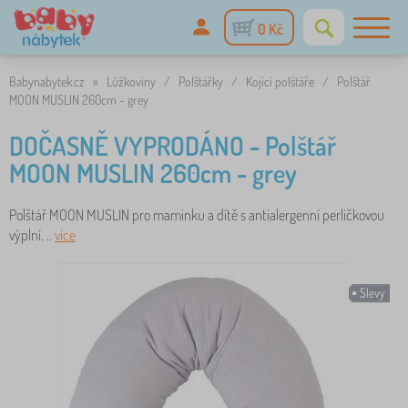
0 Kč
Babynabytek.cz
»
Lůžkoviny
/
Polštářky
/
Kojící polštáře
/
Polštář
MOON MUSLIN 260cm - grey
DOČASNĚ VYPRODÁNO - Polštář
MOON MUSLIN 260cm - grey
Polštář MOON MUSLIN pro maminku a dítě s antialergenní perličkovou
výplní. ..
více
Slevy