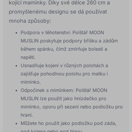
kojící maminky. Díky své délce 260 cm a
promyšlenému designu se dá používat
mnoha způsoby:
Podpora v těhotenství: Polštář MOON
MUSLIN poskytuje podpory bříšku a zádům
během spánku, čímž zmírňuje bolesti a
napětí.
Usnadňuje kojení v různých polohách a
zajišťuje pohodlnou polohu pro matku i
miminko.
Odpočinek s miminkem: Polštář MOON
MUSLIN lze použít jako hnízdečko pro
miminko, oporu při sezení nebo podložku pro
hraní.
Můžete ho použít jako podložku pod záda,
pod kolena nebo pod hlavu.