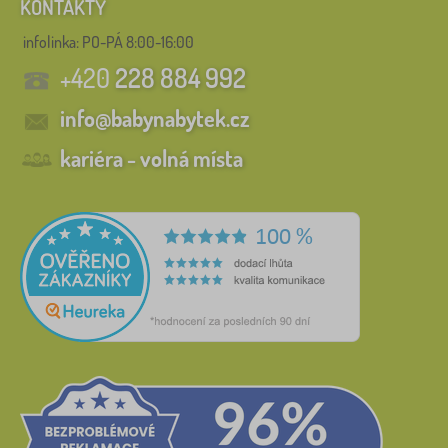
KONTAKTY
FILTROVÁNÍ
infolinka:
PO-PÁ 8:00-16:00
+420
228 884 992
info@babynabytek.cz
kariéra - volná místa