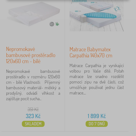
ž
L
›
k
1
ů
o
ž
v
k
i
Cena
o
n
v
y
323 Kč
1 899 Kč
i
>
n
D
Nepromokavé
Matrace Babymatex
y
ě
bambusové prostěradlo
>
Carpathia 140x70 cm
iltrování
t
P
120x60 cm - bílé
s
Matrace Carpathia je vynikající
r
k
volbou pro Vaše dítě. Potah
o
Nepromokavé bambusové
é
Vyhledat v rámci filtru
matrace lze snadno rozdělit
s
prostěradlo v rozměru 120x60
m
pomocí zipu na dvě části, což
t
cm - bílé Vlastnosti: Příjemný
a
umožňuje používat jednu část
ě
bambusový materiál- měkký a
Dostupnost
t
matrace,...
r
prodyšný, odvádí vlhkost a
r
a
zajišťuje pocit sucha...
a
Typ nabídky
d
c
351
Kč
l
e
a
323
Kč
1 899
Kč
Štítky
SKLADEM
DO 7 DNŮ
Značky
1