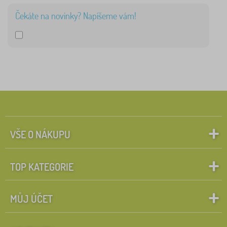
Čekáte na novinky? Napíšeme vám!
Babymatex
2
✓
Kocot Kids
51
Jerry Fabrics
23
Babai
11
ADEKO®
10
VŠE O NÁKUPU
PASTELOWE LOVE®
9
TOP KATEGORIE
VYLEN
6
zobrazit
MŮJ ÚČET
více >