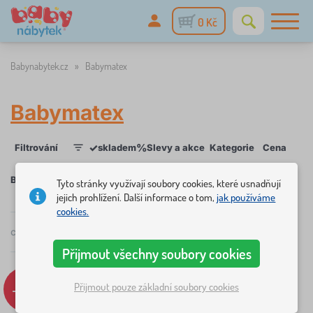
0 Kč
Babynabytek.cz
»
Babymatex
Babymatex
✓
%
Filtrování
skladem
Slevy a akce
Kategorie
Cena
Dos
1
Babymatex
Tyto stránky využívají soubory cookies, které usnadňují
jejich prohlížení. Další informace o tom,
jak používáme
cookies.
×
FILTROVÁNÍ
celkem
2
produktů
Doporučené
Přijmout všechny soubory cookies
Kategorie
-8%
Přijmout pouze základní soubory cookies
L
›
1
ů