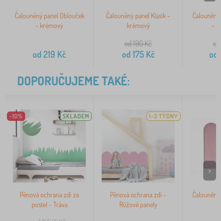
Čalouněný panel Oblouček
Čalouněný panel Klasik -
Čalouněný
- krémový
krémový
- h
od 190
Kč
od
od
219
Kč
od
175
Kč
od
DOPORUČUJEME TAKÉ:
-10%
SKLADEM
1-3 TÝDNY
>
Pěnová ochrana zdi za
Pěnová ochrana zdi -
Čalouněný
postel - Tráva
Růžové panely
-