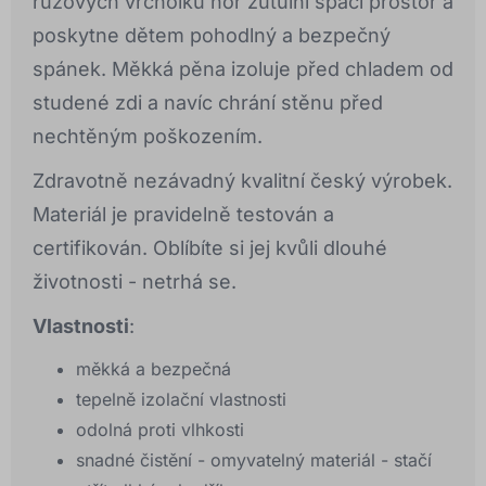
růžových vrcholků hor zútulní spací prostor a
poskytne dětem pohodlný a bezpečný
spánek. Měkká pěna izoluje před chladem od
studené zdi a navíc chrání stěnu před
nechtěným poškozením.
Zdravotně nezávadný kvalitní český výrobek.
Materiál je pravidelně testován a
certifikován. Oblíbíte si jej kvůli dlouhé
životnosti - netrhá se.
Vlastnosti
:
měkká a bezpečná
tepelně izolační vlastnosti
odolná proti vlhkosti
snadné čistění - omyvatelný materiál - stačí