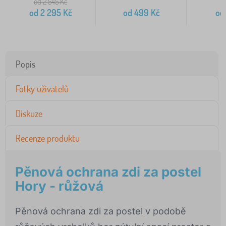
od 2 545
Kč
od
2 295
Kč
od
499
Kč
od
Popis
Fotky uživatelů
Diskuze
Recenze produktu
Pěnová ochrana zdi za postel
Hory - růžová
Pěnová ochrana zdi za postel v podobě