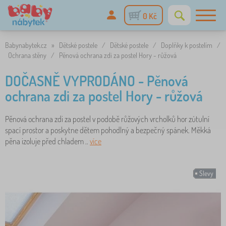
0 Kč
Babynabytek.cz
»
Dětské postele
/
Dětské postele
/
Doplňky k postelím
/
Ochrana stěny
/
Pěnová ochrana zdi za postel Hory - růžová
DOČASNĚ VYPRODÁNO - Pěnová
ochrana zdi za postel Hory - růžová
Pěnová ochrana zdi za postel v podobě růžových vrcholků hor zútulní
spací prostor a poskytne dětem pohodlný a bezpečný spánek. Měkká
pěna izoluje před chladem ..
více
Slevy