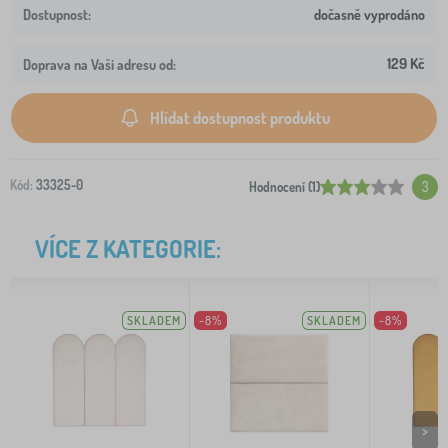
dočasně vyprodáno
129 Kč
Doprava na Vaši adresu od:
Hlídat dostupnost produktu
Kód:
33325-0
Hodnocení (1)
3
VÍCE Z KATEGORIE:
SKLADEM
-8%
SKLADEM
-8%
>