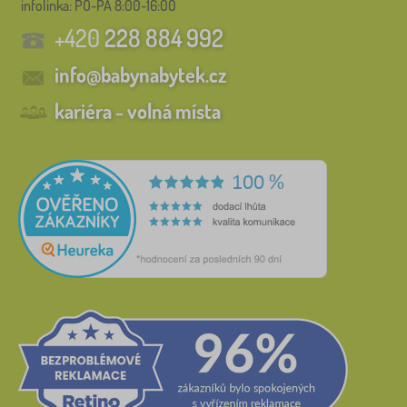
infolinka:
PO-PÁ 8:00-16:00
+420
228 884 992
info@babynabytek.cz
kariéra - volná místa