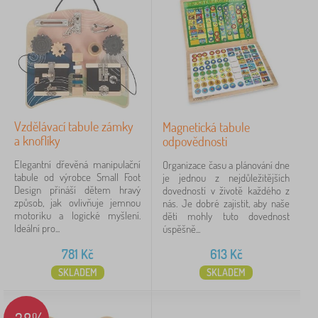
k
Typ nabídky
y
a
Štítky
p
1
o
m
to_do_listing
13
✓
ů
c
Slevy
499
k
Vzdělávací tabule zámky
y
Magnetická tabule
a knoflíky
odpovědnosti
Novinka
88
Elegantní dřevěná manipulační
Organizace času a plánování dne
Tip
57
tabule od výrobce Small Foot
je jednou z nejdůležitějších
Design přináší dětem hravý
dovedností v životě každého z
způsob, jak ovlivňuje jemnou
nás. Je dobré zajistit, aby naše
BAZAR
29
motoriku a logické myšlení.
děti mohly tuto dovednost
Ideální pro...
úspěšně...
781
Kč
613
Kč
FILTROVÁNÍ
SKLADEM
SKLADEM