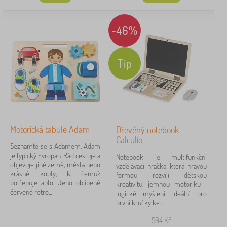
-46%
Tip
Motorická tabule Adam
Dřevěný notebook -
Calculio
Seznamte se s Adamem. Adam
je typický Evropan. Rád cestuje a
Notebook je multifunkční
objevuje jiné země, města nebo
vzdělávací hračka, která hravou
krásné kouty, k čemuž
formou rozvíjí dětskou
potřebuje auto. Jeho oblíbené
kreativitu, jemnou motoriku i
červené retro...
logické myšlení. Ideální pro
první krůčky ke...
594
Kč