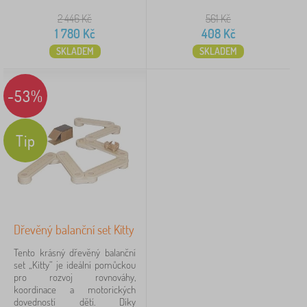
2 446
Kč
561
Kč
1 780
Kč
408
Kč
SKLADEM
SKLADEM
-53%
Tip
Dřevěný balanční set Kitty
Tento krásný dřevěný balanční
set „Kitty“ je ideální pomůckou
pro rozvoj rovnováhy,
koordinace a motorických
dovedností dětí. Díky