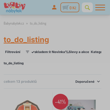
0 Kč
Babynabytek.cz
»
to_do_listing
to_do_listing
✓
☆
%
Filtrování
skladem
Novinka
Slevy a akce
Kategorie
1
to_do_listing
×
FILTROVÁNÍ
celkem
13
produktů
Doporučené
Kategorie
-41%
M
›
7
o