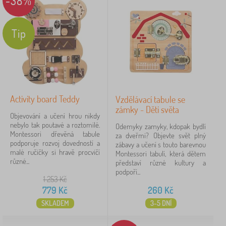
-38%
Tip
Activity board Teddy
Vzdělávací tabule se
zámky - Děti světa
Objevování a učení hrou nikdy
nebylo tak poutavé a roztomilé.
Odemyky zamyky, kdopak bydlí
Montessori dřevěná tabule
za dveřmi? Objevte svět plný
podporuje rozvoj dovedností a
zábavy a učení s touto barevnou
malé ručičky si hravě procvičí
Montessori tabulí, která dětem
různé...
představí různé kultury a
podpoří...
1 253
Kč
779
Kč
260
Kč
SKLADEM
3-5 DNÍ