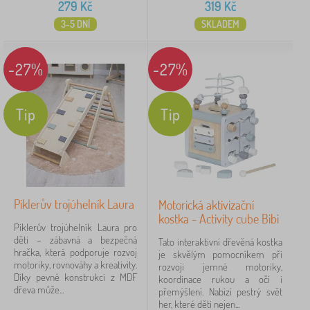
279
Kč
319
Kč
3-5 DNÍ
SKLADEM
-27%
-27%
Tip
Tip
Piklerův trojúhelník Laura
Motorická aktivizační
kostka - Activity cube Bibi
Piklerův trojúhelník Laura pro
děti – zábavná a bezpečná
Tato interaktivní dřevěná kostka
hračka, která podporuje rozvoj
je skvělým pomocníkem při
motoriky, rovnováhy a kreativity.
rozvoji jemné motoriky,
Díky pevné konstrukci z MDF
koordinace rukou a očí i
dřeva může...
přemýšlení. Nabízí pestrý svět
her, které děti nejen...