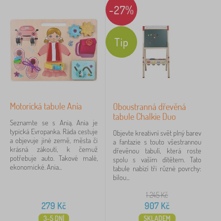
-27%
Tip
Motorická tabule Ania
Oboustranná dřevěná
tabule Chalkie Duo
Seznamte se s Anią. Ania je
typická Evropanka. Ráda cestuje
Objevte kreativní svět plný barev
a objevuje jiné země, města či
a fantazie s touto všestrannou
krásná zákoutí, k čemuž
dřevěnou tabulí, která roste
potřebuje auto. Takové malé,
spolu s vaším dítětem. Tato
ekonomické. Ania...
tabule nabízí tři různé povrchy:
bílou...
1 245
Kč
279
Kč
907
Kč
3-5 DNÍ
SKLADEM