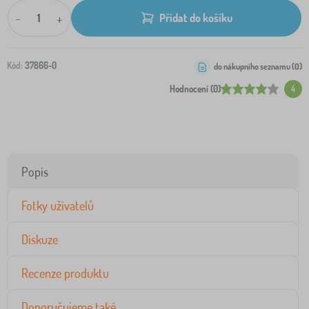
-
+
Přidat do košíku
Kód:
37866-0
do nákupního seznamu (
0
)
Hodnocení (0)
4
Popis
Fotky uživatelů
Diskuze
Recenze produktu
Doporučujeme také