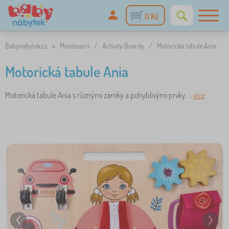
0 Kč
Babynabytek.cz
»
Montessori
/
Activity Boardy
/
Motorická tabule Ania
Motorická tabule Ania
Motorická tabule Ania s různými zámky a pohyblivými prvky. ..
více