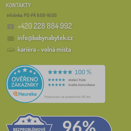
KONTAKTY
infolinka:
PO-PÁ 8:00-16:00
+420
228 884 992
info@babynabytek.cz
kariéra - volná místa