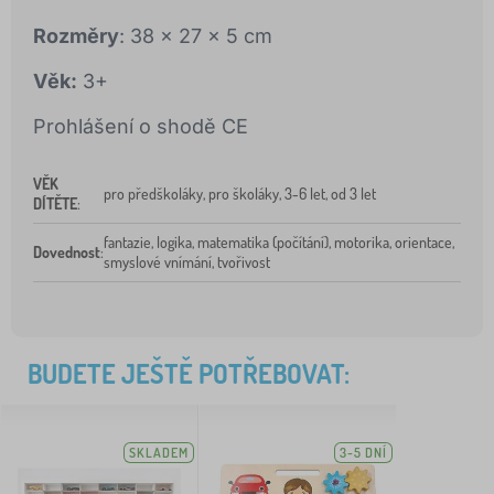
Rozměry
: 38 x 27 x 5 cm
Věk:
3+
Prohlášení o shodě CE
VĚK
pro předškoláky, pro školáky, 3-6 let, od 3 let
DÍTĚTE
:
fantazie, logika, matematika (počítání), motorika, orientace,
Dovednost
:
smyslové vnímání, tvořivost
BUDETE JEŠTĚ POTŘEBOVAT:
SKLADEM
3-5 DNÍ