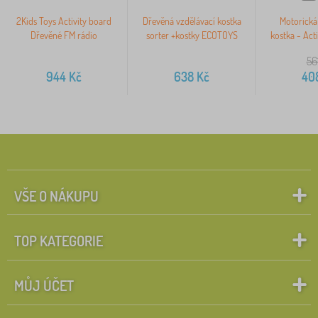
2Kids Toys Activity board
Dřevěná vzdělávací kostka
Motorická 
Dřevěné FM rádio
sorter +kostky ECOTOYS
kostka - Acti
56
944
Kč
638
Kč
40
VŠE O NÁKUPU
TOP KATEGORIE
MŮJ ÚČET