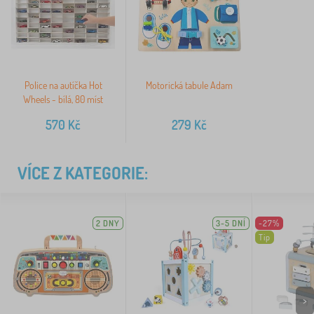
Police na autíčka Hot
Motorická tabule Adam
Wheels - bílá, 80 míst
570
Kč
279
Kč
VÍCE Z KATEGORIE:
2 DNY
3-5 DNÍ
-27%
Tip
>