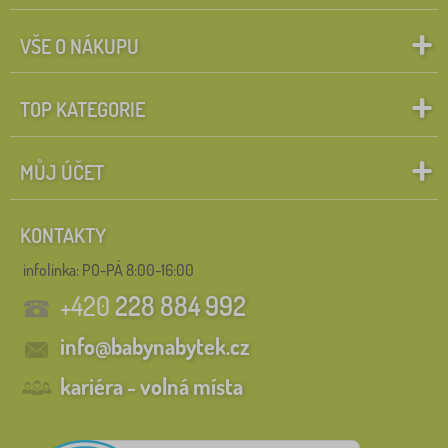
VŠE O NÁKUPU
TOP KATEGORIE
MŮJ ÚČET
KONTAKTY
infolinka:
PO-PÁ 8:00-16:00
+420
228 884 992
info@babynabytek.cz
kariéra - volná místa