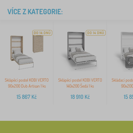
VÍCE Z KATEGORIE:
DO 14 DNŮ
DO 14 DNŮ
>
Sklápěcí postel KOBI VERTO
Sklápěcí postel KOBI VERTO
Skládací pos
90x200 Dub Artisan 1 ks
140x200 Šedá 1 ks
90x200 
15 867
Kč
18 910
Kč
15 8