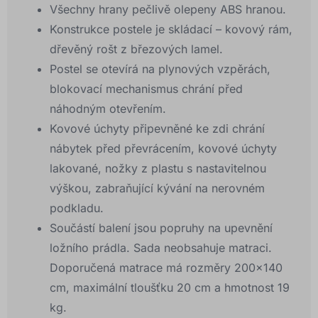
Všechny hrany pečlivě olepeny ABS hranou.
Konstrukce postele je skládací – kovový rám,
dřevěný rošt z březových lamel.
Postel se otevírá na plynových vzpěrách,
blokovací mechanismus chrání před
náhodným otevřením.
Kovové úchyty připevněné ke zdi chrání
nábytek před převrácením, kovové úchyty
lakované, nožky z plastu s nastavitelnou
výškou, zabraňující kývání na nerovném
podkladu.
Součástí balení jsou popruhy na upevnění
ložního prádla. Sada neobsahuje matraci.
Doporučená matrace má rozměry 200×140
cm, maximální tloušťku 20 cm a hmotnost 19
kg.