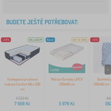
BUDETE JEŠTĚ POTŘEBOVAT:
-29%
SKLADEM
Nové
DO 14 DNŮ
-13%
>
Vícekapsová pružinová
Matrace Ourbaby LATEX
Bavlněné 
matrace Comfort 140 x 200
200x140 cm
200x140 cm -
cm
11 233
Kč
64
7 956
Kč
5 976
Kč
56