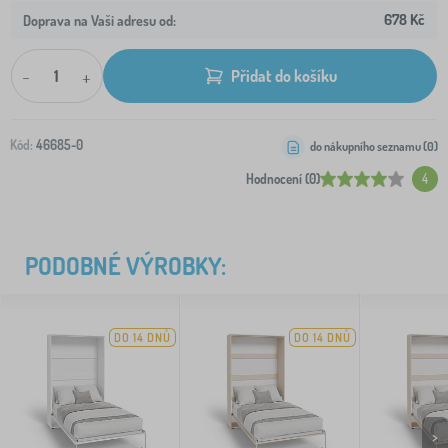
678 Kč
Doprava na Vaši adresu od:
-
+
Přidat do košíku
Kód:
46685-0
do nákupního seznamu (
0
)
Hodnocení (0)
4
PODOBNÉ VÝROBKY:
DO 14 DNŮ
DO 14 DNŮ
>