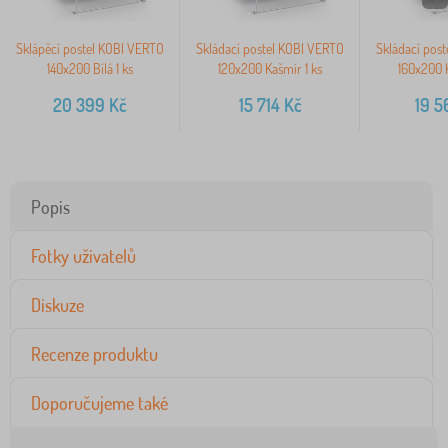
Sklápěcí postel KOBI VERTO
Skládací postel KOBI VERTO
Skládací pos
140x200 Bílá 1 ks
120x200 Kašmír 1 ks
160x200 K
20 399
Kč
15 714
Kč
19 5
Popis
Fotky uživatelů
Diskuze
Recenze produktu
Doporučujeme také