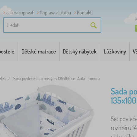
Jak nakupovat
Doprava a platba
Kontakt
P
postele
Dětské matrace
Dětský nábytek
Lůžkoviny
V
ýlek
/
Sada povlečení do postýlky 135x100 cm Auta - modrá
Sada po
135x100
Set povleč
rozměru 14
chlapečka. 