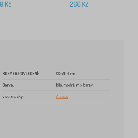
10
Kč
260
Kč
ROZMĚR POVLEČENÍ
:
135x100 cm
Barva
:
bílá, modrá, mix barev
více značky
:
Ankras