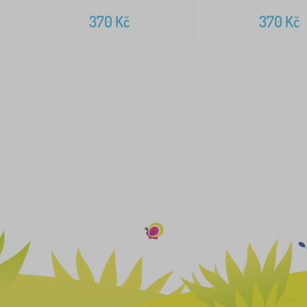
370
Kč
370
Kč