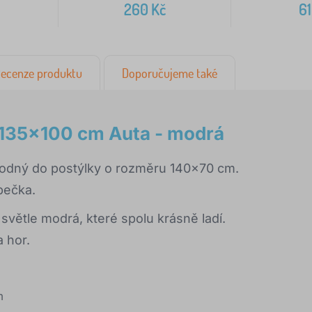
260
Kč
6
ecenze produktu
Doporučujeme také
 135x100 cm Auta - modrá
hodný do postýlky o rozměru 140x70 cm.
pečka.
 světle modrá, které spolu krásně ladí.
 hor.
m