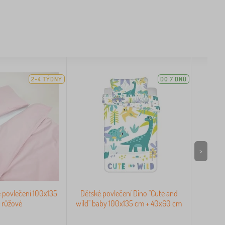
2-4 TÝDNY
DO 7 DNŮ
>
 povlečení 100x135
Dětské povlečení Dino "Cute and
7díln
 růžové
wild" baby 100x135 cm + 40x60 cm
Scar