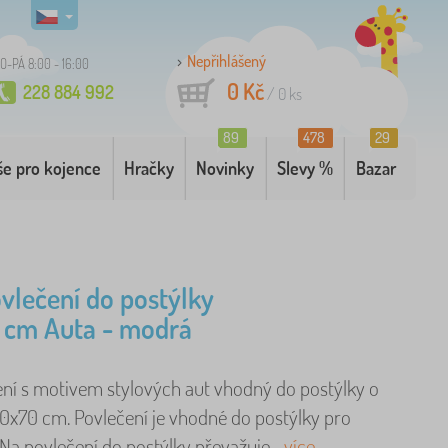
Nepřihlášený
O-PÁ 8:00 - 16:00
0 Kč
228 884 992
/
0
ks
89
478
29
še pro kojence
Hračky
Novinky
Slevy %
Bazar
vlečení do postýlky
 cm Auta - modrá
ení s motivem stylových aut vhodný do postýlky o
0x70 cm. Povlečení je vhodné do postýlky pro
Na povlečení do postýlky převažuje ..
více