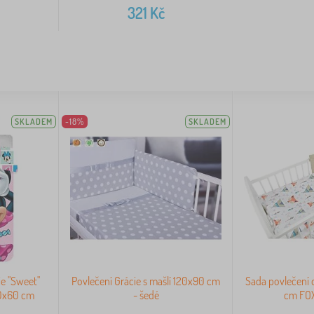
321
Kč
SKLADEM
-18%
SKLADEM
ie "Sweet"
Povlečení Grácie s mašlí 120x90 cm
Sada povlečení 
40x60 cm
- šedé
cm FOX