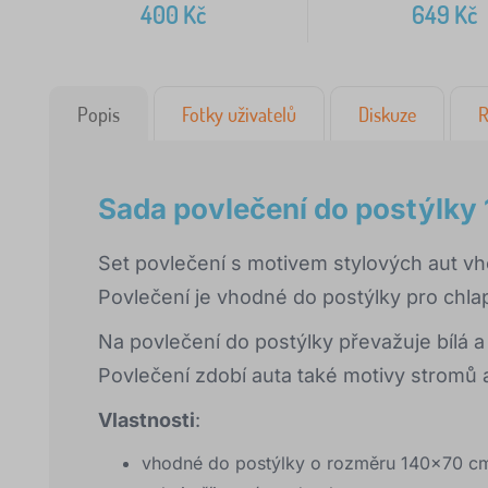
400
Kč
649
Kč
Popis
Fotky uživatelů
Diskuze
R
Sada povlečení do postýlky
Set povlečení s motivem stylových aut v
Povlečení je vhodné do postýlky pro chla
Na povlečení do postýlky převažuje bílá a
Povlečení zdobí auta také motivy stromů a
Vlastnosti
:
vhodné do postýlky o rozměru 140x70 c