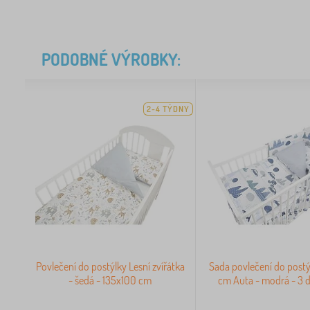
PODOBNÉ VÝROBKY:
2-4 TÝDNY
Povlečení do postýlky Lesní zvířátka
Sada povlečení do post
- šedá - 135x100 cm
cm Auta - modrá - 3 d