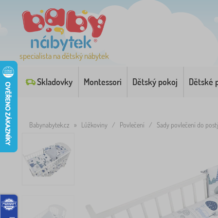
specialista na dětský nábytek
Skladovky
Montessori
Dětský pokoj
Dětské 
Babynabytek.cz
»
Lůžkoviny
/
Povlečení
/
Sady povlečení do post