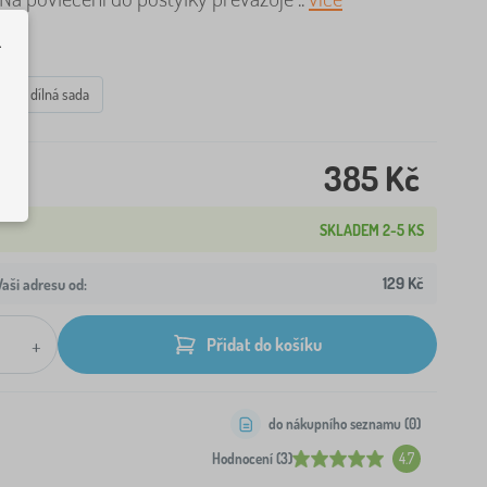
.
3 dílná sada
385 Kč
SKLADEM 2-5 KS
129 Kč
aši adresu od:
+
Přidat do košíku
do nákupního seznamu (
0
)
Hodnocení (3)
4.7