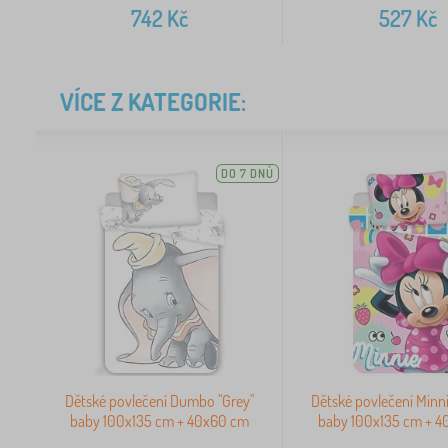
742
Kč
527
Kč
VÍCE Z KATEGORIE:
DO 7 DNŮ
Dětské povlečení Dumbo "Grey"
Dětské povlečení Minn
baby 100x135 cm + 40x60 cm
baby 100x135 cm + 