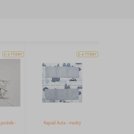
2-4 TÝDNY
2-4 TÝDNY
postele -
Kapsář Auta - modrý
a