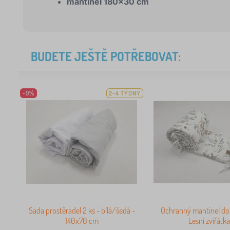
mantinel 180x30 cm
BUDETE JEŠTĚ POTŘEBOVAT:
-9%
2-4 TÝDNY
Sada prostěradel 2 ks - bílá/šedá -
Ochranný mantinel do 
140x70 cm
Lesní zvířátk