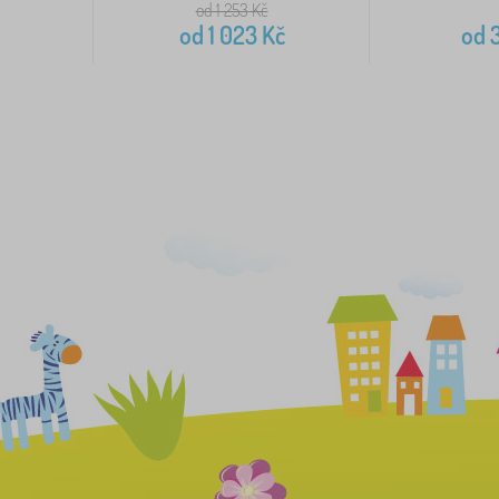
od 1 253
Kč
od
1 023
Kč
od