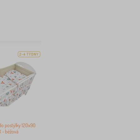
2-4 TÝDNY
do postýlky 120x90
 - béžová