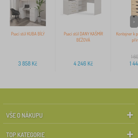
>
Psací stůl KUBA BÍLÝ
Psací stůl DANY KAŠMÍR
Kontejner k p
BÉŽOVÁ
pří
1 6
3 858
Kč
4 246
Kč
1 4
VŠE O NÁKUPU
TOP KATEGORIE