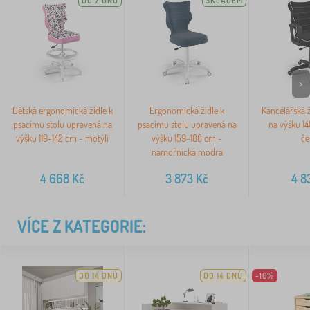
DO 7 DNŮ
SKLADEM
>
Dětská ergonomická židle k
Ergonomická židle k
Kancelářská 
psacímu stolu upravená na
psacímu stolu upravená na
na výšku 14
výšku 119-142 cm - motýli
výšku 159-188 cm -
če
námořnická modrá
4 668
Kč
3 873
Kč
4 8
VÍCE Z KATEGORIE:
DO 14 DNŮ
DO 14 DNŮ
-10%