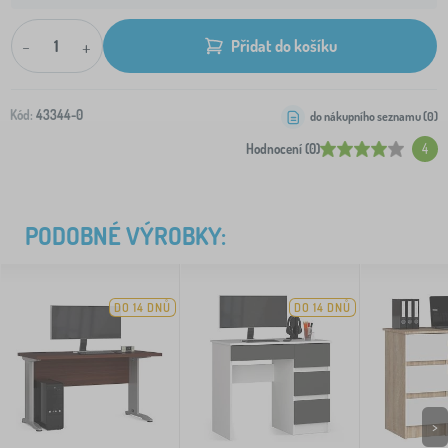
-
+
Přidat do košíku
Kód:
43344-0
do nákupního seznamu (
0
)
Hodnocení (0)
4
PODOBNÉ VÝROBKY:
DO 14 DNŮ
DO 14 DNŮ
>