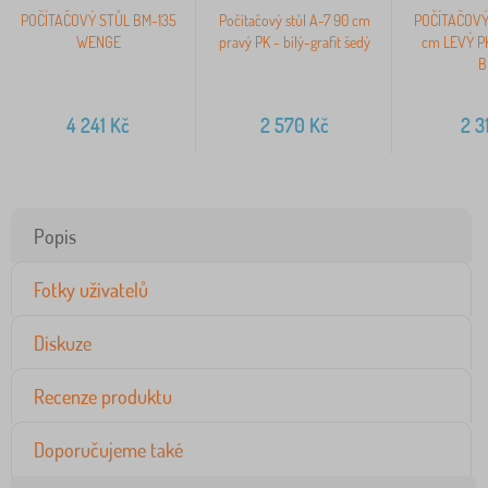
POČÍTAČOVÝ STŮL BM-135
Počítačový stůl A-7 90 cm
POČÍTAČOVÝ
WENGE
pravý PK - bílý-grafit šedý
cm LEVÝ P
B
4 241
Kč
2 570
Kč
2 3
Popis
Fotky uživatelů
Diskuze
Recenze produktu
Doporučujeme také