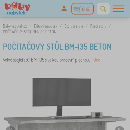
0 Kč
Babynabytek.cz
»
Dětský nábytek
/
Stoly a židle
/
Psací stoly
/
POČÍTAČOVÝ STŮL BM-135 BETON
POČÍTAČOVÝ STŮL BM-135 BETON
Volně stojící stůl BM-135 s velkou pracovní plochou. ..
více