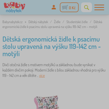
0 Kč
Babynabytek.cz
»
Dětský nábytek
/
Židle
/
Studentské židle
/
Dětská
ergonomická židle k psacímu stolu upravená na výšku 119-142 cm - motýli
Dětská ergonomická židle k psacímu
stolu upravená na výšku 119-142 cm -
motýli
Dívčí otočná židle s motivem motýlků a základnou bude vynikat v
každém dívčím pokoji. Moderní židle s bílou základnou vhodná pro výšku
119 - 142 cm a věk dítěte ..
více