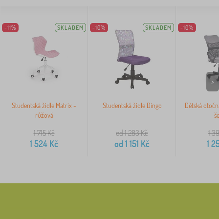
-11%
SKLADEM
-10%
SKLADEM
-10%
>
Studentská židle Matrix -
Studentská židle Dingo
Dětská otočn
růžová
š
1 715
Kč
od 1 283
Kč
1 3
1 524
Kč
od
1 151
Kč
1 2