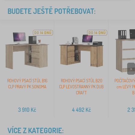
BUDETE JEŠTĚ POTŘEBOVAT:
DO 14 DNŮ
DO 14 DNŮ
>
ROHOVÝ PSACÍ STŮL B16
ROHOVÝ PSACÍ STŮL B20
POČÍTAČOVÝ
CLP PRAVÝ PK SONOMA
CLP LEVOSTRANNÝ PK DUB
cm LEVÝ P
CRAFT
B
3 910
Kč
4 492
Kč
2 3
VÍCE Z KATEGORIE: