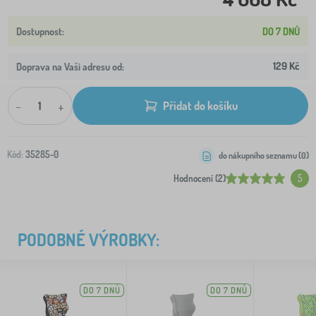
DO 7 DNŮ
129 Kč
Doprava na Vaši adresu od:
-
+
Přidat do košíku
Kód:
35285-0
do nákupního seznamu (
0
)
Hodnocení (2)
5
PODOBNÉ VÝROBKY:
DO 7 DNŮ
DO 7 DNŮ