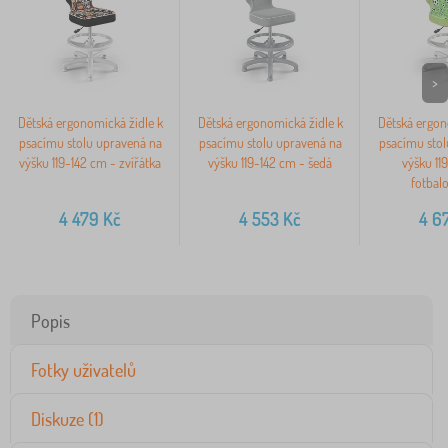
>
Dětská ergonomická židle k
Dětská ergonomická židle k
Dětská ergon
psacímu stolu upravená na
psacímu stolu upravená na
psacímu stol
výšku 119-142 cm - zvířátka
výšku 119-142 cm - šedá
výšku 11
fotbal
4 479
Kč
4 553
Kč
4 6
Popis
Fotky uživatelů
Diskuze (1)