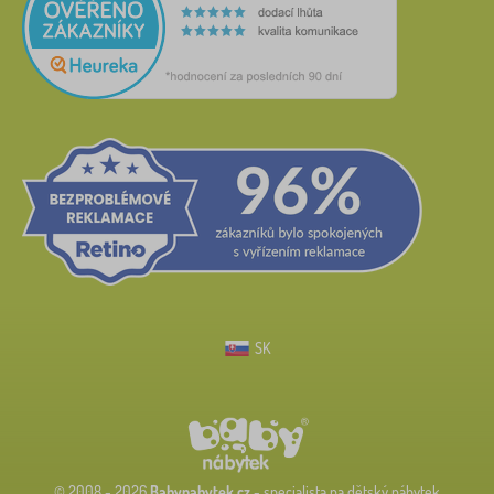
SK
© 2008 - 2026
Babynabytek.cz
- specialista na dětský nábytek