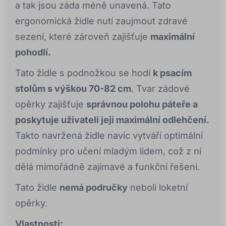
a tak jsou záda méně unavená. Tato
ergonomická židle nutí zaujmout zdravé
sezení, které zároveň zajišťuje
maximální
pohodlí.
Tato židle s podnožkou se hodí
k psacím
stolům s výškou 70-82 cm
. Tvar zádové
opěrky zajišťuje
správnou polohu páteře a
poskytuje uživateli jeji maximální odlehčení.
Takto navržená židle navíc vytváří optimální
podmínky pro učení mladým lidem, což z ní
dělá mimořádně zajímavé a funkční řešení.
Tato židle
nemá područky
neboli loketní
opěrky.
Vlastnosti: