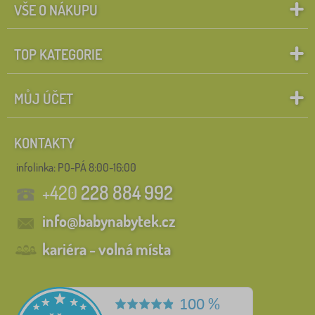
VŠE O NÁKUPU
TOP KATEGORIE
MŮJ ÚČET
KONTAKTY
infolinka:
PO-PÁ 8:00-16:00
+420
228 884 992
info@babynabytek.cz
kariéra - volná místa