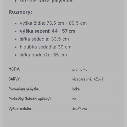
složení:
100% polyester
Rozměry:
výška židle: 76,5 cm - 89,5 cm
výška sezení: 44 - 57 cm
šířka sedadla: 33,5 cm
hloubka sedadla: 30 cm
šířka podnože: 55 cm
MOTIV
:
pro holku
BARVY
:
vícebarevné, růžová
Provedení nábytku
:
látka
Područky (loketní opěrky)
:
ne
Výška sedáku
:
44-57 cm