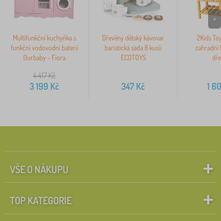
>
Multifunkční kuchyňka s
Dřevěný dětský kávovar
2Kids To
funkční vodovodní baterií
baristická sada 8 kusů
zahradní 
Ourbaby - Fiora
ECOTOYS
dř
4 417
Kč
3 199
Kč
347
Kč
1 6
VŠE O NÁKUPU
TOP KATEGORIE