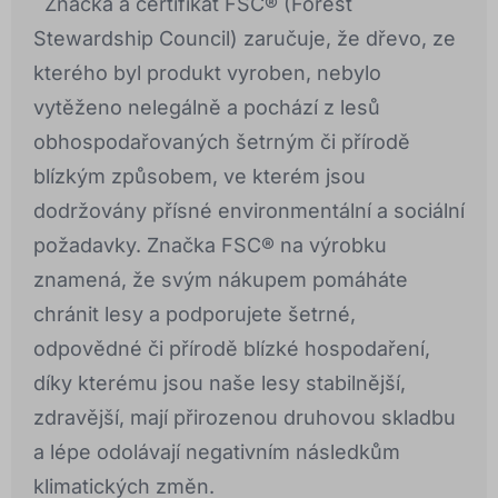
Značka a certifikát FSC® (Forest
Stewardship Council) zaručuje, že dřevo, ze
kterého byl produkt vyroben, nebylo
vytěženo nelegálně a pochází z lesů
obhospodařovaných šetrným či přírodě
blízkým způsobem, ve kterém jsou
dodržovány přísné environmentální a sociální
požadavky. Značka FSC® na výrobku
znamená, že svým nákupem pomáháte
chránit lesy a podporujete šetrné,
odpovědné či přírodě blízké hospodaření,
díky kterému jsou naše lesy stabilnější,
zdravější, mají přirozenou druhovou skladbu
a lépe odolávají negativním následkům
klimatických změn.