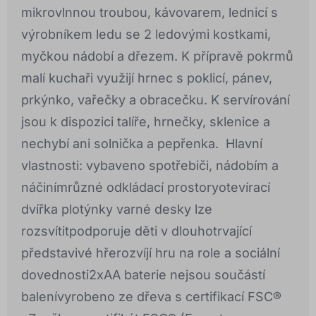
mikrovlnnou troubou, kávovarem, lednicí s
výrobníkem ledu se 2 ledovými kostkami,
myčkou nádobí a dřezem. K přípravě pokrmů
malí kuchaři využijí hrnec s poklicí, pánev,
prkýnko, vařečky a obracečku. K servírování
jsou k dispozici talíře, hrnečky, sklenice a
nechybí ani solnička a pepřenka. Hlavní
vlastnosti: vybaveno spotřebiči, nádobím a
náčinímrůzné odkládací prostoryotevírací
dvířka plotýnky varné desky lze
rozsvítitpodporuje děti v dlouhotrvající
představivé hřerozvíjí hru na role a sociální
dovednosti2xAA baterie nejsou součástí
balenívyrobeno ze dřeva s certifikací FSC®