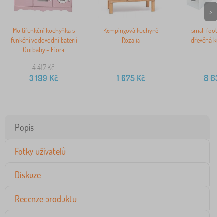
>
Multifunkční kuchyňka s
Kempingová kuchyně
small foo
funkční vodovodní baterií
Rozalia
dřevěná k
Ourbaby - Fiora
4 417
Kč
3 199
Kč
1 675
Kč
8 6
Popis
Fotky uživatelů
Diskuze
Recenze produktu