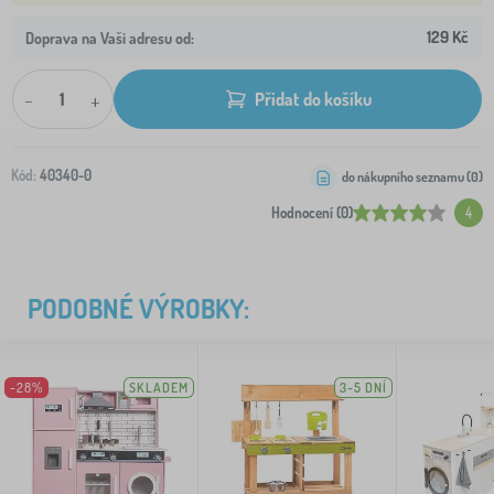
129 Kč
Doprava na Vaši adresu od:
-
+
Přidat do košíku
Kód:
40340-0
do nákupního seznamu (
0
)
Hodnocení (0)
4
PODOBNÉ VÝROBKY:
-28%
SKLADEM
3-5 DNÍ