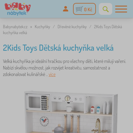
0 Kč
Babynabytek.cz
»
Kuchyňky
/
Dřevěné kuchyňky
/
2Kids Toys Dětská
kuchyňka velká
2Kids Toys Dětská kuchyňka velká
Velká kuchyňka je ideální hračkou pro všechny děti, které milují vaření.
Nabízí skvělou možnost, jak rozvíjet kreativitu, samostatnost a
zdokonalovat kulinářské ..
více