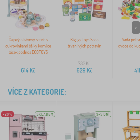
>
Čajový a kávový servis s
Bigjigs Toys Sada
Sada potra
cukrovinkami šálky konvice
trvanlivých potravin
ovoce do kuc
tácek podnos ECOTOYS
732
Kč
614
Kč
629
Kč
41
VÍCE Z KATEGORIE:
-28%
SKLADEM
3-5 DNÍ