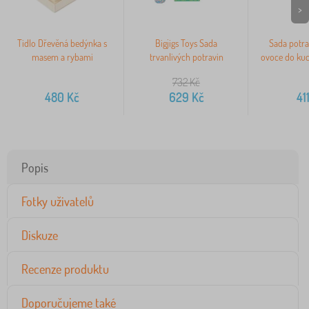
>
Tidlo Dřevěná bedýnka s
Bigjigs Toys Sada
Sada potra
masem a rybami
trvanlivých potravin
ovoce do kuc
732
Kč
480
Kč
629
Kč
41
Popis
Fotky uživatelů
Diskuze
Recenze produktu
Doporučujeme také