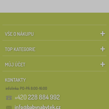
VŠE O NÁKUPU
TOP KATEGORIE
MŮJ ÚČET
KONTAKTY
infolinka:
PO-PÁ 8:00-16:00
+420
228 884 992
info@babynabytek.cz