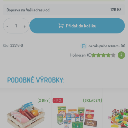
129 Kč
Doprava na Vaši adresu od:
-
+
Přidat do košíku
Kód:
33916-0
do nákupního seznamu (
0
)
Hodnocení (0)
4
PODOBNÉ VÝROBKY:
2 DNY
-14%
SKLADEM