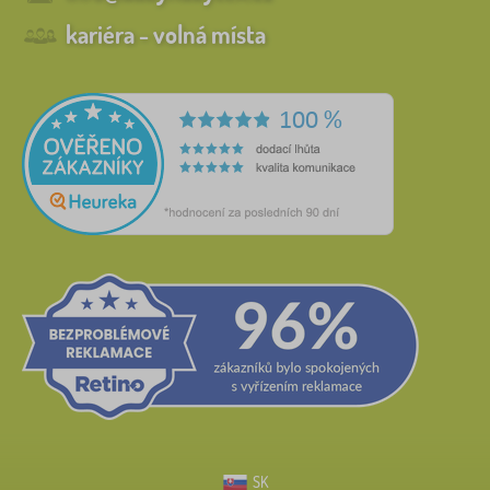
kariéra - volná místa
SK