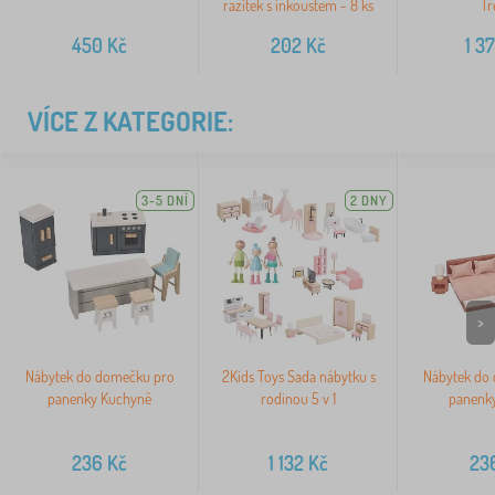
razítek s inkoustem - 8 ks
Tr
450
Kč
202
Kč
1 3
VÍCE Z KATEGORIE:
3-5 DNÍ
2 DNY
>
Nábytek do domečku pro
2Kids Toys Sada nábytku s
Nábytek do
panenky Kuchyně
rodinou 5 v 1
panenky
236
Kč
1 132
Kč
23