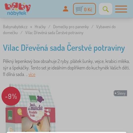
0 Kč
Babynabytek.cz
»
Hračky
/
Domečky pro panenky
/
Vybavení do
domečku
/
Vilac Dřevěná sada Čerstvé potraviny
Vilac Dřevěná sada Čerstvé potraviny
Pěkný lepenkový box obsahuje 2 ryby, plátek šunky, vejce, krabici mléka,
sýr a špekáčky. Tento set je ideálním doplňkem do kuchyněk Vašich dětí,
11 dílná sada. ..
více
Slevy
-9%