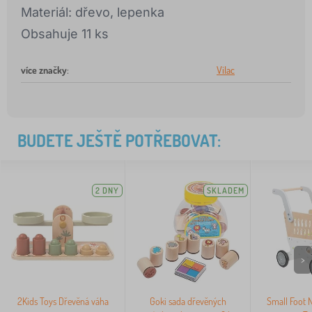
Materiál: dřevo, lepenka
Obsahuje 11 ks
více značky
:
Vilac
BUDETE JEŠTĚ POTŘEBOVAT:
2 DNY
SKLADEM
>
2Kids Toys Dřevěná váha
Goki sada dřevěných
Small Foot 