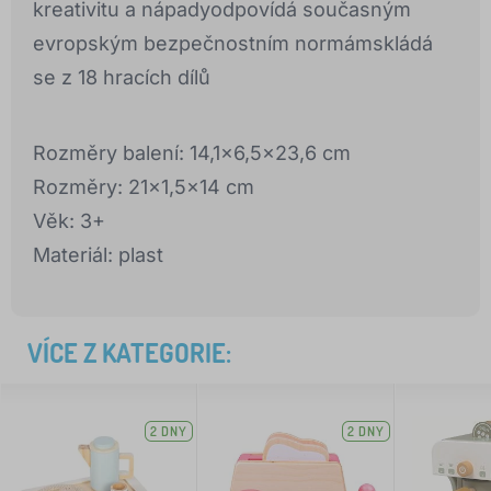
kreativitu a nápadyodpovídá současným
evropským bezpečnostním normámskládá
se z 18 hracích dílů
Rozměry balení: 14,1x6,5x23,6 cm
Rozměry: 21x1,5x14 cm
Věk: 3+
Materiál: plast
VÍCE Z KATEGORIE:
2 DNY
2 DNY