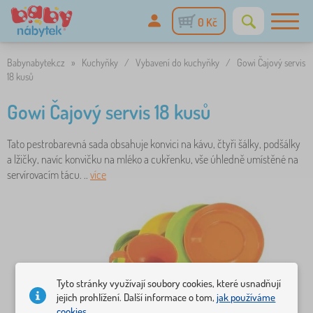
0 Kč
Babynabytek.cz
»
Kuchyňky
/
Vybavení do kuchyňky
/
Gowi Čajový servis
18 kusů
Gowi Čajový servis 18 kusů
Tato pestrobarevná sada obsahuje konvici na kávu, čtyři šálky, podšálky
a lžičky, navíc konvičku na mléko a cukřenku, vše úhledně umístěné na
servírovacím tácu. ..
více
Tyto stránky využívají soubory cookies, které usnadňují
jejich prohlížení. Další informace o tom,
jak používáme
cookies.