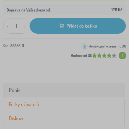
129 Kč
Doprava na Vaši adresu od:
-
+
Přidat do košíku
Kód:
39286-0
do nákupního seznamu (
0
)
Hodnocení (0)
4
Popis
Fotky uživatelů
Diskuze