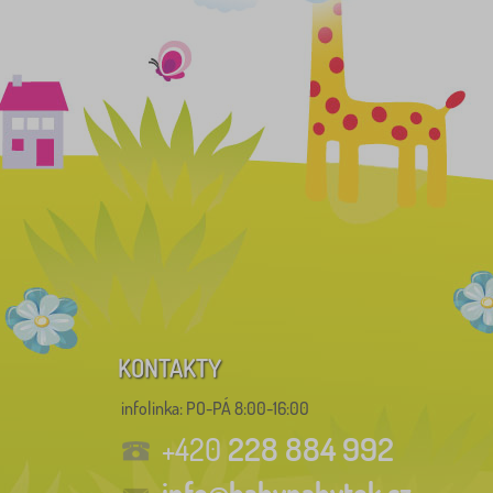
KONTAKTY
infolinka:
PO-PÁ 8:00-16:00
228 884 992
+420
info@babynabytek.cz