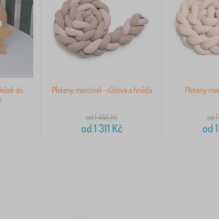
Ježek do
Pletený mantinel - růžová a hnědá
Pletený man
e
od 1 456
Kč
od 1
od
1 311
Kč
od
1