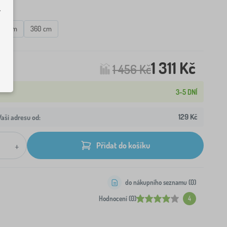
.
20 cm
360 cm
1 311 Kč
1 456 Kč
3-5 DNÍ
129 Kč
aši adresu od:
+
Přidat do košíku
do nákupního seznamu (
0
)
Hodnocení (0)
4