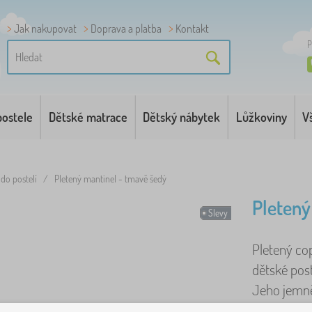
Jak nakupovat
Doprava a platba
Kontakt
P
postele
Dětské matrace
Dětský nábytek
Lůžkoviny
V
do postelí
/
Pletený mantinel - tmavě šedý
Pletený
Slevy
Pletený co
dětské post
Jeho jemně