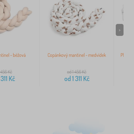
>
tinel - béžová
Copánkový mantinel - medvídek
Pletený
 456
Kč
od 1 456
Kč
 311
Kč
od
1 311
Kč