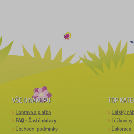
VŠE O NÁKUPU
TOP KATE
Doprava a platba
Dětský ná
FAQ - Časté dotazy
Lůžkoviny
Obchodní podmínky
Dekorace