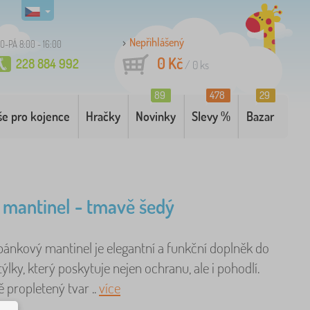
Nepřihlášený
O-PÁ 8:00 - 16:00
0 Kč
228 884 992
/
0
ks
89
478
29
še pro kojence
Hračky
Novinky
Slevy %
Bazar
 mantinel - tmavě šedý
pánkový mantinel je elegantní a funkční doplněk do
ýlky, který poskytuje nejen ochranu, ale i pohodlí.
 propletený tvar ..
více