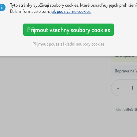
Tyto stránky využívají soubory cookies, které usnadňují jejich prohlížení
ROZMĚR
Další informace o tom,
jak používáme cookies.
180 cm
2
Přijmout všechny soubory cookies
Přijmout pouze základní soubory cookies
Doprava na V
-
Kód:
39149-0