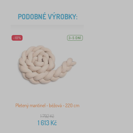
PODOBNÉ VÝROBKY:
-10%
3-5 DNÍ
Pletený mantinel - béžová - 220 cm
1 792
Kč
1 613
Kč