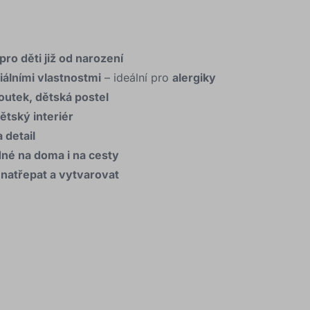
pro děti již od narození
iálními vlastnostmi
– ideální pro
alergiky
koutek, dětská postel
ětský interiér
 detail
né na doma i na cesty
í
natřepat a vytvarovat