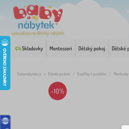
specialista na dětský nábytek
Skladovky
Montessori
Dětský pokoj
Dětské 
Babynabytek.cz
»
Dětské postele
/
Doplňky k postelím
/
Mantinely 
-10%