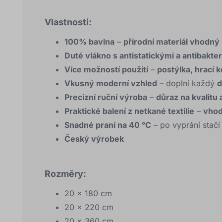
Vlastnosti:
100% bavlna
–
přírodní materiál vhodný 
Duté vlákno s antistatickými a antibakter
Více možností použití
–
postýlka, hrací 
Vkusný moderní vzhled
– doplní každý
d
Precizní ruční výroba
–
důraz na kvalitu a
Praktické balení z netkané textilie
–
vhod
Snadné praní na 40 °C
– po vyprání stač
Český výrobek
Rozměry:
20 × 180 cm
20 × 220 cm
20 × 360 cm