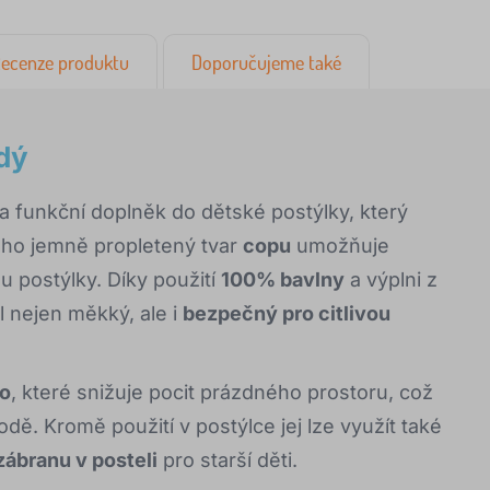
ecenze produktu
Doporučujeme také
dý
 a funkční doplněk do dětské postýlky, který
eho jemně propletený tvar
copu
umožňuje
 postýlky. Díky použití
100% bavlny
a výplni z
l nejen měkký, ale i
bezpečný pro citlivou
ko
, které snižuje pocit prázdného prostoru, což
dě. Kromě použití v postýlce jej lze využít také
zábranu v posteli
pro starší děti.