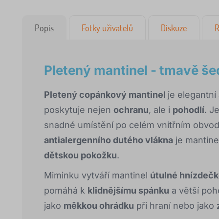
Popis
Fotky uživatelů
Diskuze
R
Pletený mantinel - tmavě še
Pletený copánkový mantinel
je elegantní
poskytuje nejen
ochranu
, ale i
pohodlí
. J
snadné umístění po celém vnitřním obvodu
antialergenního dutého vlákna
je mantine
dětskou pokožku
.
Miminku vytváří mantinel
útulné hnízdeč
pomáhá k
klidnějšímu spánku
a větší poho
jako
měkkou ohrádku
při hraní nebo jako