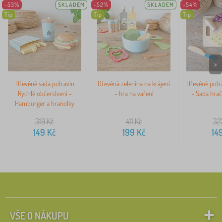
-53%
SKLADEM
-52%
SKLADEM
-54%
Tip
Tip
Tip
>
Dřevěné sada potravin
Dřevěná zelenina na krájení
Dřevěné potra
Rychlé občerstvení -
- hra na vaření
- Sada hrač
Hamburger a hranolky
319
Kč
411
Kč
32
149
Kč
199
Kč
14
VŠE O NÁKUPU