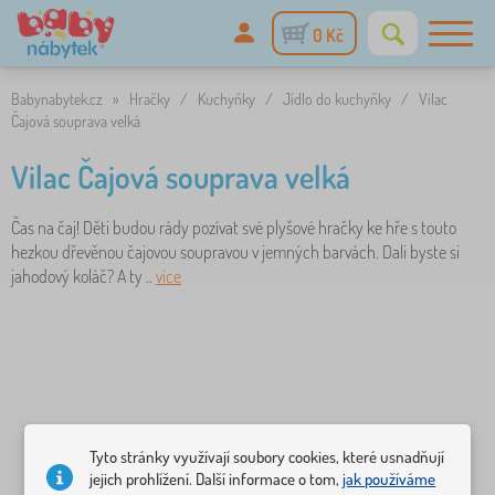
0 Kč
Babynabytek.cz
»
Hračky
/
Kuchyňky
/
Jídlo do kuchyňky
/
Vilac
Čajová souprava velká
Vilac Čajová souprava velká
Čas na čaj! Děti budou rády pozívat své plyšové hračky ke hře s touto
hezkou dřevěnou čajovou soupravou v jemných barvách. Dali byste si
jahodový koláč? A ty ..
více
Tyto stránky využívají soubory cookies, které usnadňují
jejich prohlížení. Další informace o tom,
jak používáme