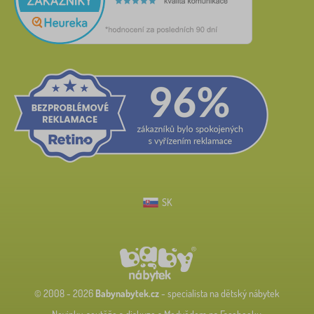
SK
© 2008 - 2026
Babynabytek.cz
- specialista na dětský nábytek