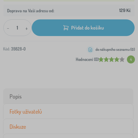
129 Kč
Doprava na Vaši adresu od:
-
+
Přidat do košíku
Kód:
39828-0
do nákupního seznamu (
0
)
Hodnocení (0)
4
Popis
Fotky uživatelů
Diskuze