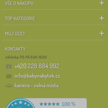
VŠE O NÁKUPU
TOP KATEGORIE
MŮJ ÚČET
KONTAKTY
infolinka:
PO-PÁ 8:00-16:00
+420
228 884 992
info@babynabytek.cz
kariéra - volná místa