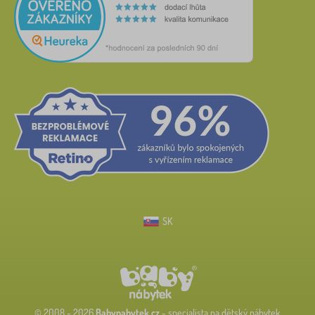
SK
© 2008 - 2026
Babynabytek.cz
- specialista na dětský nábytek