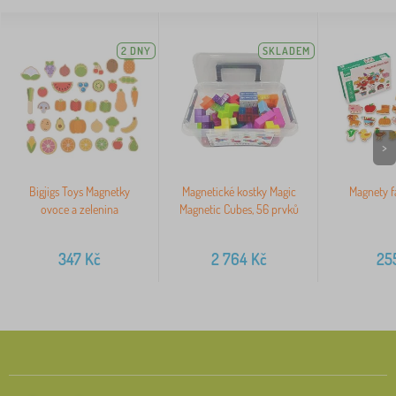
2 DNY
SKLADEM
>
Bigjigs Toys Magnetky
Magnetické kostky Magic
Magnety f
ovoce a zelenina
Magnetic Cubes, 56 prvků
347
Kč
2 764
Kč
25