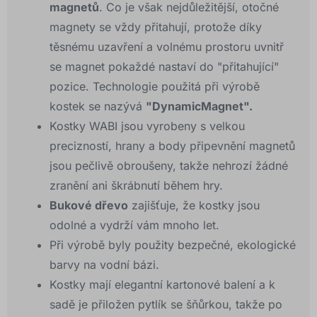
magnetů
. Co je však nejdůležitější, otočné
magnety se vždy přitahují, protože díky
těsnému uzavření a volnému prostoru uvnitř
se magnet pokaždé nastaví do "přitahující"
pozice. Technologie použitá při výrobě
kostek se nazývá
"DynamicMagnet".
Kostky WABI jsou vyrobeny s velkou
precizností, hrany a body připevnění magnetů
jsou pečlivě obroušeny, takže nehrozí žádné
zranění ani škrábnutí během hry.
Bukové dřevo
zajišťuje, že kostky jsou
odolné a vydrží vám mnoho let.
Při výrobě byly použity bezpečné, ekologické
barvy na vodní bázi.
Kostky mají elegantní kartonové balení a k
sadě je přiložen pytlík se šňůrkou, takže po