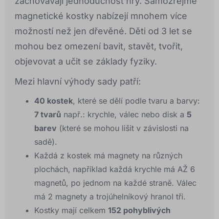
zachovávají jednoduchost hry. Samozřejmě
magnetické kostky nabízejí mnohem více
možností než jen dřevěné. Děti od 3 let se
mohou bez omezení bavit, stavět, tvořit,
objevovat a učit se základy fyziky.
Mezi hlavní výhody sady patří:
40 kostek
, které se dělí podle tvaru a barvy:
7 tvarů
např.: krychle, válec nebo disk a
5
barev
(které se mohou lišit v závislosti na
sadě).
Každá z kostek má magnety na různých
plochách, například každá krychle má AŽ 6
magnetů, po jednom na každé straně. Válec
má 2 magnety a trojúhelníkový hranol tři.
Kostky mají celkem
152 pohyblivých