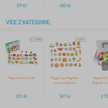
371
Kč
482
Kč
VÍCE Z KATEGORIE:
3-5 DNÍ
2 DNY
>
Magnety farma 24 ks.
Bigjigs Toys Magnetky
Magnetické 
ovoce a zelenina
Magnetic Cu
255
Kč
347
Kč
2 7