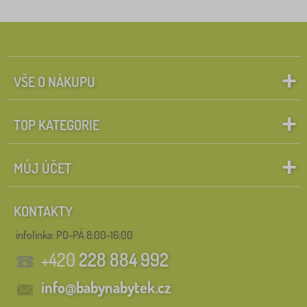
VŠE O NÁKUPU
TOP KATEGORIE
MŮJ ÚČET
KONTAKTY
infolinka:
PO-PÁ 8:00-16:00
+420
228 884 992
info@babynabytek.cz