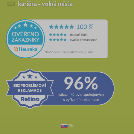
kariéra - volná místa
SK