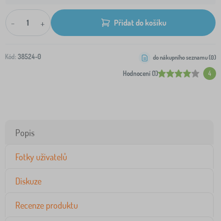
-
+
Přidat do košíku
Kód:
38524-0
do nákupního seznamu (
0
)
Hodnocení (1)
4
Popis
Fotky uživatelů
Diskuze
Recenze produktu