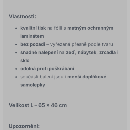
Vlastnosti:
kvalitní tisk
na fólii s
matným ochranným
laminátem
bez pozadí
– vyřezaná přesně podle tvaru
snadné nalepení
na
zeď
,
nábytek
,
zrcadla
i
sklo
odolná proti poškrábání
součástí balení jsou i
menší doplňkové
samolepky
Velikost L – 65 × 46 cm
Upozornění
: