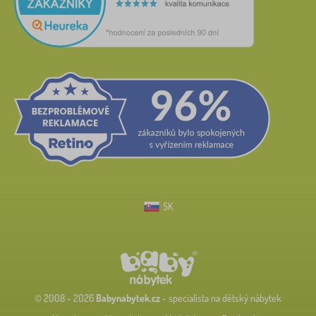
SK
© 2008 - 2026
Babynabytek.cz
- specialista na dětský nábytek