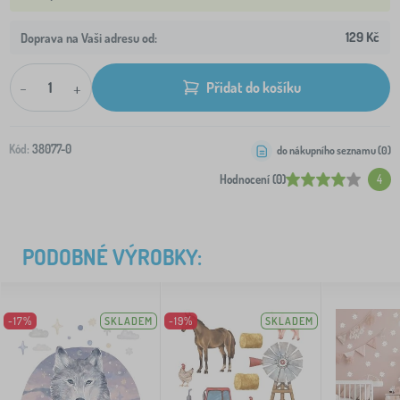
129 Kč
Doprava na Vaši adresu od:
-
+
Přidat do košíku
Kód:
38077-0
do nákupního seznamu (
0
)
Hodnocení (0)
4
PODOBNÉ VÝROBKY:
-17%
SKLADEM
-19%
SKLADEM