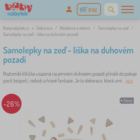
0 Kč
Babynabytek.cz
»
Dekorace
/
Nástěnné a okenní
/
Samolepky na zeď
/
Samolepky na zeď - liška na duhovém pozadí
Samolepky na zeď - liška na duhovém
pozadí
Roztomilá lištička usazená na jemném duhovém pozadí přináší do pokoje
pocit bezpečí, radosti a hravé fantazie. Je to dekorace, která umí ..
více
Slevy
-26%