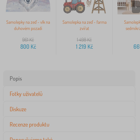
>
Samolepky na zeď - vlk na
Samolepka na zeď - farma
Samolepk
duhovém pozadí
zvířat
sedmikrá
961
Kč
1 498
Kč
800
Kč
1 219
Kč
66
Popis
Fotky uživatelů
Diskuze
Recenze produktu
Doporučujeme také