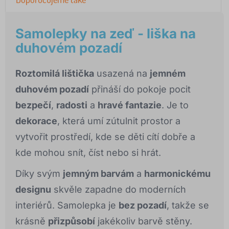
Samolepky na zeď - liška na
duhovém pozadí
Roztomilá lištička
usazená na
jemném
duhovém pozadí
přináší do pokoje pocit
bezpečí
,
radosti
a
hravé fantazie
. Je to
dekorace
, která umí zútulnit prostor a
vytvořit prostředí, kde se děti cítí dobře a
kde mohou snít, číst nebo si hrát.
Díky svým
jemným barvám
a
harmonickému
designu
skvěle zapadne do moderních
interiérů. Samolepka je
bez pozadí
, takže se
krásně
přizpůsobí
jakékoliv barvě stěny.