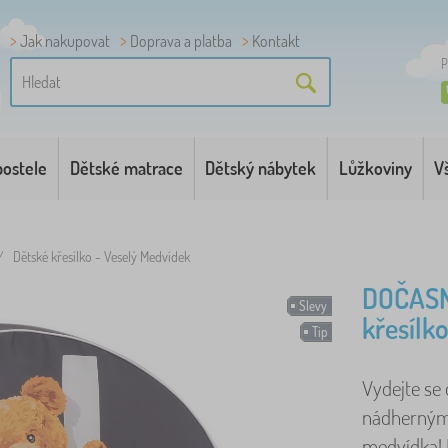
Jak nakupovat
Doprava a platba
Kontakt
P
postele
Dětské matrace
Dětský nábytek
Lůžkoviny
V
/
Dětské křesílko - Veselý Medvídek
DOČASN
Slevy
křesílk
Tip
Vydejte se
nádherným
medvídka! 