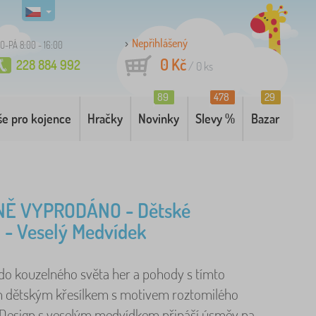
Nepřihlášený
O-PÁ 8:00 - 16:00
0 Kč
228 884 992
/
0
ks
89
478
29
še pro kojence
Hračky
Novinky
Slevy %
Bazar
Ě VYPRODÁNO - Dětské
o - Veselý Medvídek
 do kouzelného světa her a pohody s tímto
 dětským křesílkem s motivem roztomilého
Design s veselým medvídkem přináší úsměv na ..