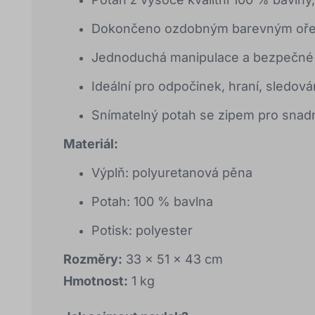
Dokončeno ozdobným barevným oř
Jednoduchá manipulace a bezpečné 
Ideální pro odpočinek, hraní, sledová
Snímatelný potah se zipem pro snadné
Materiál:
Výplň: polyuretanová pěna
Potah: 100 % bavlna
Potisk: polyester
Rozměry:
33 × 51 × 43 cm
Hmotnost:
1 kg