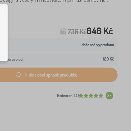
.
646 Kč
736 Kč
dočasně vyprodáno
129 Kč
aši adresu od:
Hlídat dostupnost produktu
Hodnocení (4)
3.8