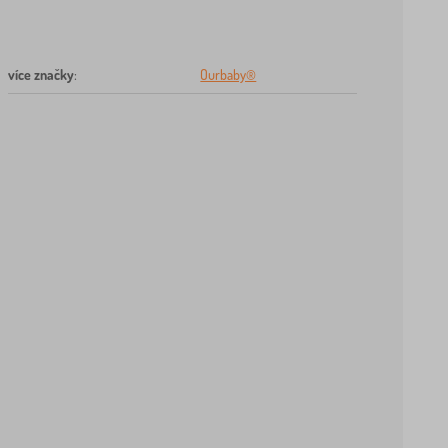
více značky
:
Ourbaby®