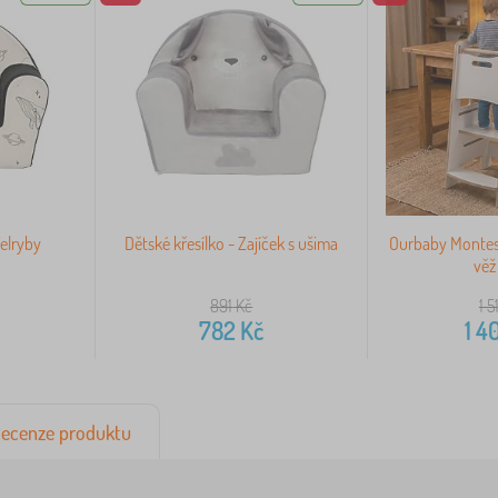
Velryby
Dětské křesílko - Zajíček s ušima
Ourbaby Montess
věž 
891
Kč
1 5
782
Kč
1 4
ecenze produktu