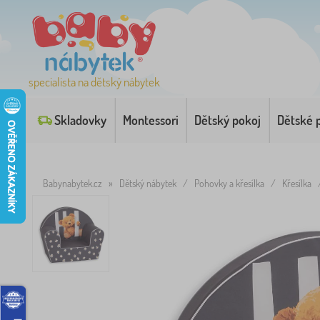
specialista na dětský nábytek
Skladovky
Montessori
Dětský pokoj
Dětské 
Babynabytek.cz
»
Dětský nábytek
/
Pohovky a křesílka
/
Křesílka