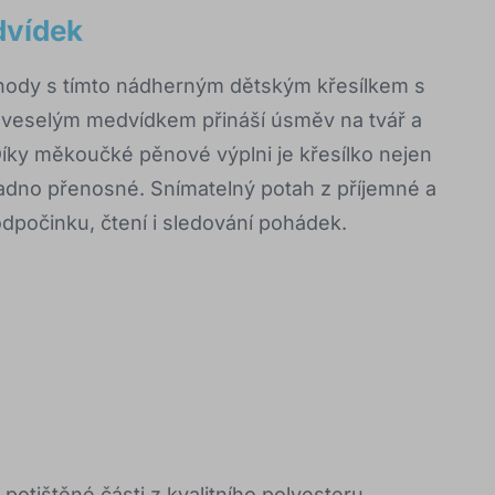
dvídek
hody s tímto nádherným dětským křesílkem s
 veselým medvídkem přináší úsměv na tvář a
 Díky měkoučké pěnové výplni je křesílko nejen
adno přenosné. Snímatelný potah z příjemné a
dpočinku, čtení i sledování pohádek.
 potištěné části z kvalitního polyesteru