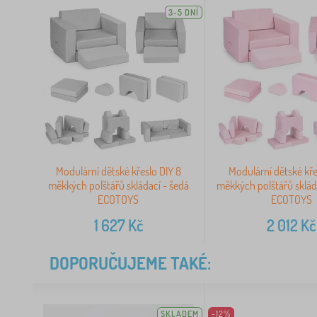
3-5 DNÍ
Modulární dětské křeslo DIY 8
Modulární dětské kře
měkkých polštářů skládací - šedá
měkkých polštářů sklád
ECOTOYS
ECOTOYS
1 627
Kč
2 012
Kč
DOPORUČUJEME TAKÉ:
SKLADEM
-12%