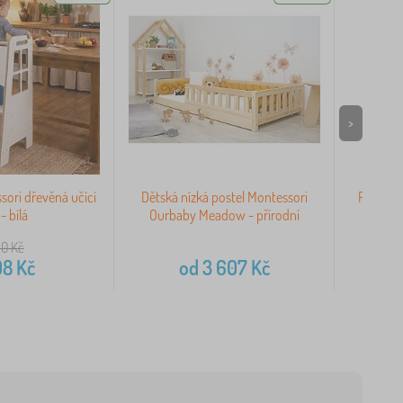
>
ori dřevěná učící
Dětská nízká postel Montessori
Povlečen
- bílá
Ourbaby Meadow - přírodní
10
Kč
08
Kč
od
3 607
Kč