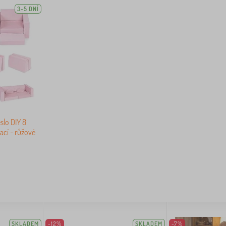
3-5 DNÍ
slo DIY 8
ací - růžové
SKLADEM
-12%
SKLADEM
-7%