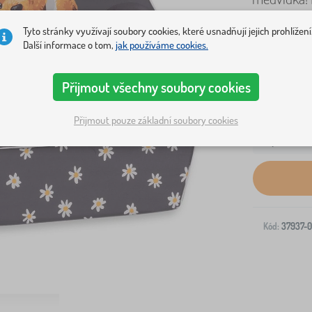
více
Tyto stránky využívají soubory cookies, které usnadňují jejich prohlížení
Další informace o tom,
jak používáme cookies.
Přijmout všechny soubory cookies
Přijmout pouze základní soubory cookies
Doprava na V
Kód:
37937-0