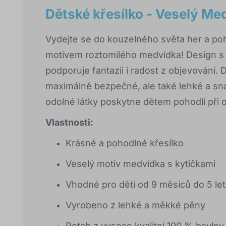
Dětské křesílko - Veselý Me
Vydejte se do kouzelného světa her a po
motivem roztomilého medvídka! Design s
podporuje fantazii i radost z objevování.
maximálně bezpečné, ale také lehké a sn
odolné látky poskytne dětem pohodlí při o
Vlastnosti:
Krásné a pohodlné křesílko
Veselý motiv medvídka s kytičkami
Vhodné pro děti od 9 měsíců do 5 let
Vyrobeno z lehké a měkké pěny
Potah z vysoce kvalitní 100 % bavlny,