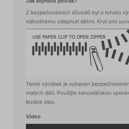
Jak sejmout povlak?
Z bezpečnostních důvodů byl u tohoto výr
náhodnému odepnutí dětmi. Kryt smí sun
Tento výrobek je vybaven bezpečnostním 
malých dětí. Použijte kancelářskou sponk
jezdce zipu.
Video