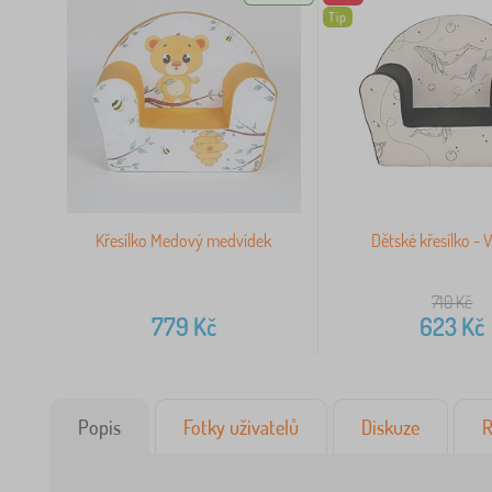
Tip
Křesílko Medový medvídek
Dětské křesílko - 
710
Kč
779
Kč
623
Kč
Popis
Fotky uživatelů
Diskuze
R