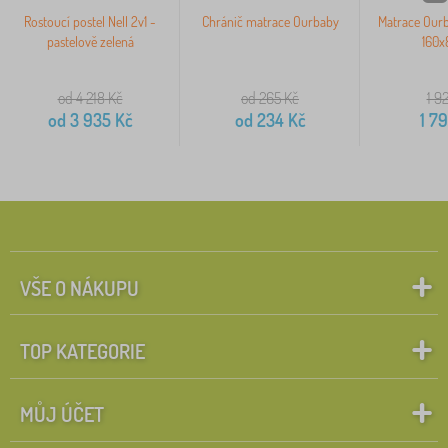
Rostoucí postel Nell 2v1 -
Chránič matrace Ourbaby
Matrace Our
pastelově zelená
160x
od 4 218
Kč
od 265
Kč
1 9
od
3 935
Kč
od
234
Kč
1 7
VŠE O NÁKUPU
TOP KATEGORIE
MŮJ ÚČET