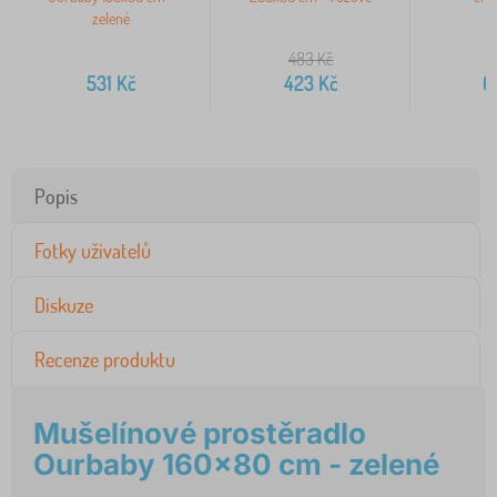
zelené
483
Kč
7
531
Kč
423
Kč
6
Popis
Fotky uživatelů
Diskuze
Recenze produktu
Mušelínové prostěradlo
Ourbaby 160x80 cm - zelené