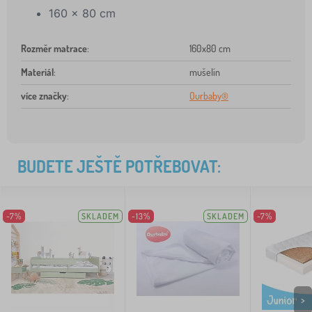
160 x 80 cm
Rozměr matrace
:
160x80 cm
Materiál
:
mušelín
více značky
:
Ourbaby®
BUDETE JEŠTĚ POTŘEBOVAT:
-7%
SKLADEM
-13%
SKLADEM
-7%
>