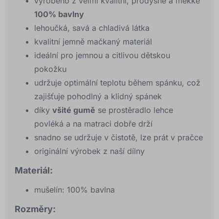
vyrobeno z velmi kvalitní, prodyšné a měkké
100% bavlny
lehoučká, savá a chladivá látka
kvalitní jemně mačkaný materiál
ideální pro jemnou a citlivou dětskou
pokožku
udržuje optimální teplotu během spánku, což
zajišťuje pohodlný a klidný spánek
díky
všité gumě
se prostěradlo lehce
povléká a na matraci dobře drží
snadno se udržuje v čistotě, lze prát v pračce
originální výrobek z naší dílny
Materiál:
mušelín: 100% bavlna
Rozměry: