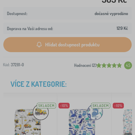
dočasně vyprodáno
129 Kč
Doprava na Vaši adresu od:
Hlídat dostupnost produktu
Kód:
37281-0
Hodnocení (2)
4.5
VÍCE Z KATEGORIE:
SKLADEM
-10%
SKLADEM
-10%