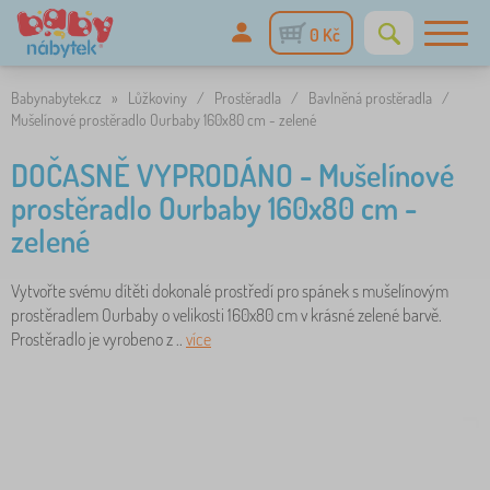
0 Kč
Babynabytek.cz
»
Lůžkoviny
/
Prostěradla
/
Bavlněná prostěradla
/
Mušelínové prostěradlo Ourbaby 160x80 cm - zelené
DOČASNĚ VYPRODÁNO - Mušelínové
prostěradlo Ourbaby 160x80 cm -
zelené
Vytvořte svému dítěti dokonalé prostředí pro spánek s mušelínovým
prostěradlem Ourbaby o velikosti 160x80 cm v krásné zelené barvě.
Prostěradlo je vyrobeno z ..
více