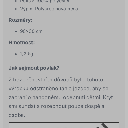
Potisk: 100% polyester
Výplň: Polyuretanová pěna
Rozměry:
90x30 cm
Hmotnost:
1,2 kg
Jak sejmout povlak?
Z bezpečnostních důvodů byl u tohoto
výrobku odstraněno táhlo jezdce, aby se
zabránilo náhodnému odepnutí dětmi. Kryt
smí sundat a rozepnout pouze dospělá
osoba.