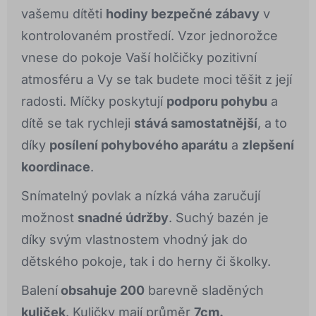
vašemu dítěti
hodiny bezpečné zábavy
v
kontrolovaném prostředí. Vzor jednorožce
vnese do pokoje Vaší holčičky pozitivní
atmosféru a Vy se tak budete moci těšit z její
radosti. Míčky poskytují
podporu pohybu
a
dítě se tak rychleji
stává samostatnější
, a to
díky
posílení pohybového aparátu
a
zlepšení
koordinace
.
Snímatelný povlak a nízká váha zaručují
možnost
snadné údržby
. Suchý bazén je
díky svým vlastnostem vhodný jak do
dětského pokoje, tak i do herny či školky.
Balení
obsahuje 200
barevně sladěných
kuliček
. Kuličky mají průměr
7cm.