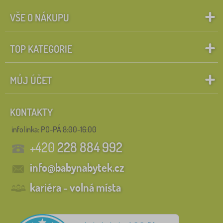
VŠE O NÁKUPU
TOP KATEGORIE
MŮJ ÚČET
KONTAKTY
infolinka:
PO-PÁ 8:00-16:00
+420
228 884 992
info@babynabytek.cz
kariéra - volná místa