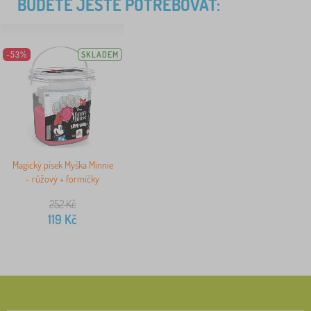
BUDETE JEŠTĚ POTŘEBOVAT:
-53%
SKLADEM
Magický písek Myška Minnie
- růžový + formičky
252
Kč
119
Kč