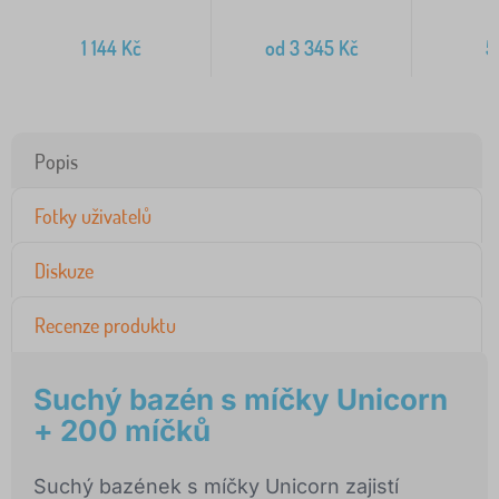
1 144
Kč
od
3 345
Kč
5
Popis
Fotky uživatelů
Diskuze
Recenze produktu
Suchý bazén s míčky Unicorn
+ 200 míčků
Suchý bazének s míčky Unicorn zajistí