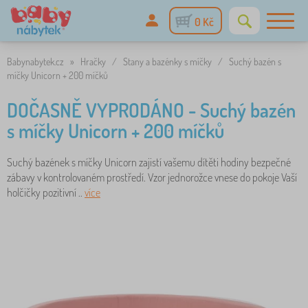
0 Kč
Babynabytek.cz
»
Hračky
/
Stany a bazénky s míčky
/
Suchý bazén s
míčky Unicorn + 200 míčků
DOČASNĚ VYPRODÁNO - Suchý bazén
s míčky Unicorn + 200 míčků
Suchý bazének s míčky Unicorn zajistí vašemu dítěti hodiny bezpečné
zábavy v kontrolovaném prostředí. Vzor jednorožce vnese do pokoje Vaší
holčičky pozitivní ..
více