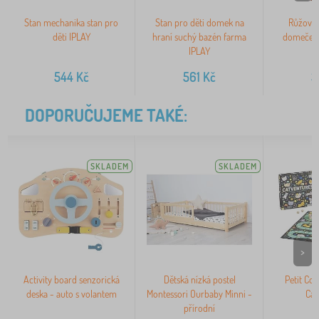
Stan mechanika stan pro
Stan pro děti domek na
Růžový 
děti IPLAY
hraní suchý bazén farma
domeček 
IPLAY
544
Kč
561
Kč
3
DOPORUČUJEME TAKÉ:
SKLADEM
SKLADEM
>
Activity board senzorická
Dětská nízká postel
Petit Col
deska - auto s volantem
Montessori Ourbaby Minni -
Cat
přírodní