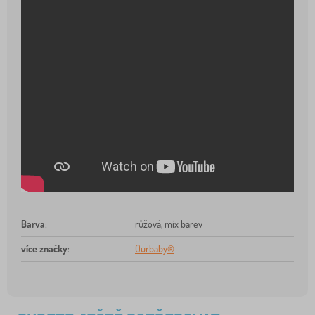
Barva
:
růžová, mix barev
více značky
:
Ourbaby®