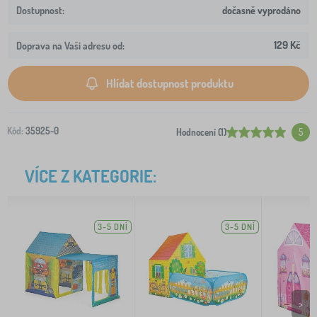
dočasně vyprodáno
129 Kč
Doprava na Vaši adresu od:
Hlídat dostupnost produktu
Kód:
35925-0
Hodnocení (1)
5
VÍCE Z KATEGORIE:
3-5 DNÍ
3-5 DNÍ
>