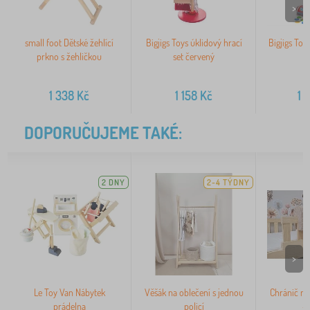
>
small foot Dětské žehlící
Bigjigs Toys úklidový hrací
Bigjigs Toy
prkno s žehličkou
set červený
1 338
Kč
1 158
Kč
1 
DOPORUČUJEME TAKÉ:
2 DNY
2-4 TÝDNY
>
Le Toy Van Nábytek
Věšák na oblečení s jednou
Chránič na
prádelna
policí
-