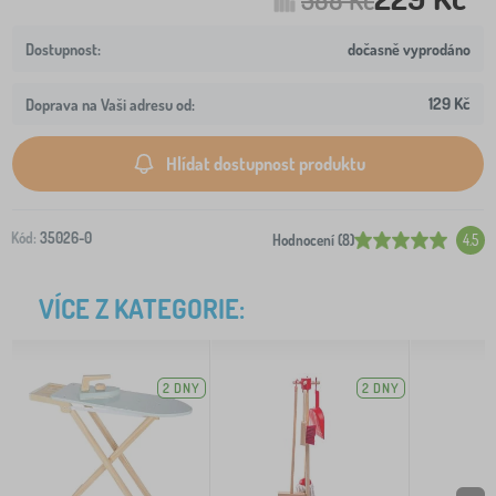
dočasně vyprodáno
129 Kč
Doprava na Vaši adresu od:
Hlídat dostupnost produktu
Kód:
35026-0
Hodnocení (8)
4.5
VÍCE Z KATEGORIE:
2 DNY
2 DNY