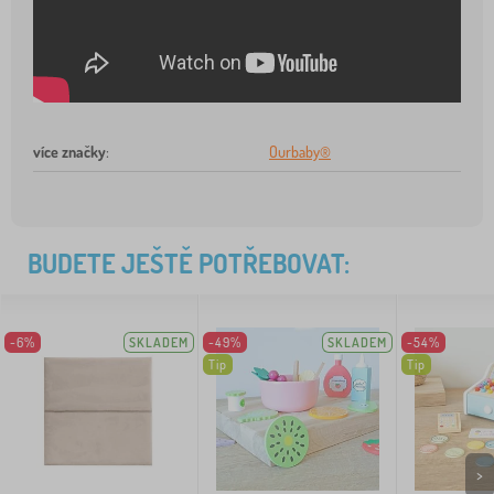
více značky
:
Ourbaby®
BUDETE JEŠTĚ POTŘEBOVAT:
-6%
SKLADEM
-49%
SKLADEM
-54%
Tip
Tip
>