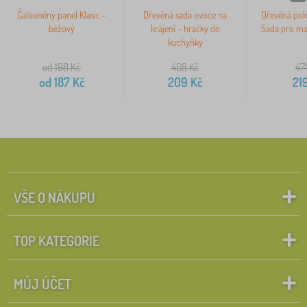
Čalouněný panel Klasic -
Dřevěná sada ovoce na
Dřevěná pok
béžový
krájení - hračky do
Sada pro mal
kuchyňky
od 198
Kč
408
Kč
47
od
187
Kč
209
Kč
21
VŠE O NÁKUPU
TOP KATEGORIE
MŮJ ÚČET