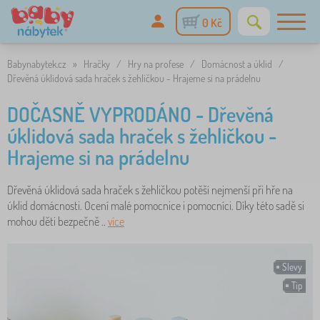
0 Kč
Babynabytek.cz
»
Hračky
/
Hry na profese
/
Domácnost a úklid
/
Dřevěná úklidová sada hraček s žehličkou - Hrajeme si na prádelnu
DOČASNĚ VYPRODÁNO - Dřevěná
úklidová sada hraček s žehličkou -
Hrajeme si na prádelnu
Dřevěná úklidová sada hraček s žehličkou potěší nejmenší při hře na
úklid domácnosti. Ocení malé pomocnice i pomocníci. Díky této sadě si
mohou děti bezpečně ..
více
Slevy
Tip