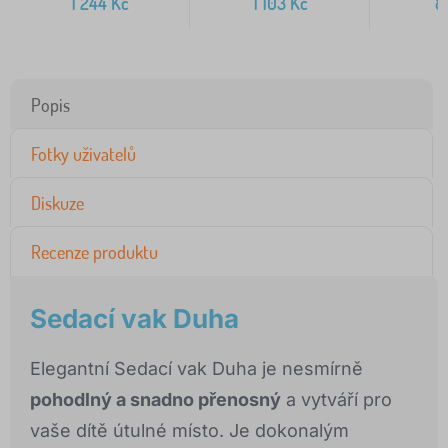
1 244
Kč
1 103
Kč
8
Popis
Fotky uživatelů
Diskuze
Recenze produktu
Sedací vak Duha
Elegantní Sedací vak Duha je nesmírně
pohodlný a snadno přenosný
a vytváří pro
vaše dítě útulné místo. Je dokonalým