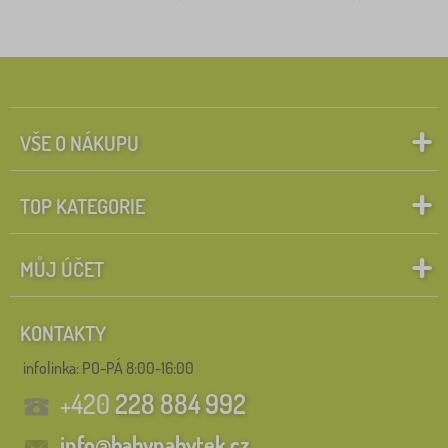
VŠE O NÁKUPU
TOP KATEGORIE
MŮJ ÚČET
KONTAKTY
infolinka:
PO-PÁ 8:00-16:00
+420
228 884 992
info@babynabytek.cz