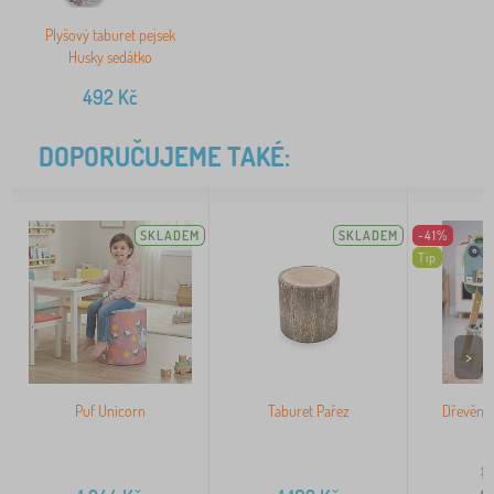
Plyšový taburet pejsek
Husky sedátko
492
Kč
DOPORUČUJEME TAKÉ:
SKLADEM
SKLADEM
-41%
Tip
>
Puf Unicorn
Taburet Pařez
Dřevěná 
1 