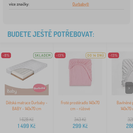
více značky
:
Ourbaby®
BUDETE JEŠTĚ POTŘEBOVAT:
-8%
SKLADEM
-13%
DO 14 DNŮ
-13%
>
Dětská matrace Ourbaby -
Froté prostěradlo 140x70
Bavlněné 
BABY - 140x70 cm
cm - růžové
140x70 
1 628
Kč
343
Kč
32
1 499
Kč
299
Kč
28