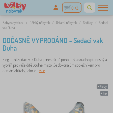
0 Kč
Babynabytek.cz
»
Dětský nábytek
/
Ostatní nábytek
/
Sedáky
/
Sedací
vak Duha
DOČASNĚ VYPRODÁNO - Sedací vak
Duha
Elegantní Sedací vak Duha je nesmírně pohodlný a snadno přenosný a
vytváří pro vaše dítě útulné místo. Je dokonalým společníkem pro
domácí aktivity, jako je ..
více
Slevy
Tip