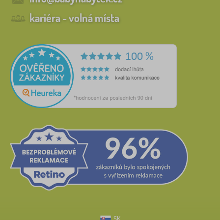
kariéra - volná místa
SK