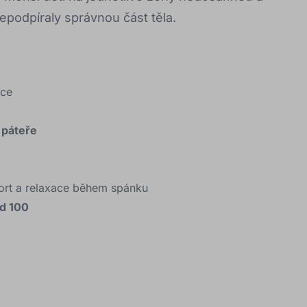
epodpíraly správnou část těla.
ace
 páteře
rt a relaxace během spánku
d 100