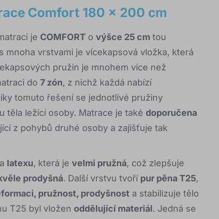
race Comfort 180 x 200 cm
atraci je
COMFORT
o
výšce 25 cm
tou
s mnoha vrstvami je vícekapsová vložka, která
cekapsových pružin je mnohem více než
matraci do
7 zón
, z nichž každá nabízí
Díky tomuto řešení se jednotlivé pružiny
u těla ležící osoby. Matrace je také
doporučena
jící z pohybů druhé osoby a zajišťuje tak
va
latexu
, která je
velmi pružná
, což zlepšuje
kvěle prodyšná
. Další vrstvu tvoří
pur pěna T25
,
eformaci, pružnost, prodyšnost
a stabilizuje tělo
nu T25 byl vložen
oddělující materiál
. Jedná se