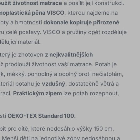
oužit životnost matrace
a posílit její konstrukci.
moplastická pěna VISCO
, kterou najdeme na
loty a hmotnosti
dokonale kopíruje přirozené
ru celé postavy. VISCO a pružiny opět rozděluje
lující materiál.
který je zhotoven
z nejkvalitnějších
ož prodlouží životnost vaší matrace. Potah je
ek, měkký, pohodlný a odolný proti nečistotám,
teriál potahu je
vzdušný
, dostatečně větrá a
raci.
Praktickým zipem
lze potah rozepnout,
sti
OEKO-TEX Standard 100
.
it pro dítě, které nedosáhlo výšky 150 cm,
 Menší děti na jednotlivé zóny nedosáhnou a