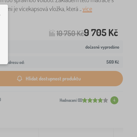
ami je vícekapsová vložka, která ..
více
.
9 705 Kč
10 750 Kč
dočasně vyprodáno
569 Kč
aši adresu od:
Hlídat dostupnost produktu
0
Hodnocení (0)
4