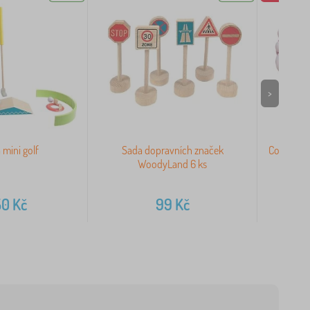
>
 mini golf
Sada dopravních značek
Copánkový
WoodyLand 6 ks
50
Kč
99
Kč