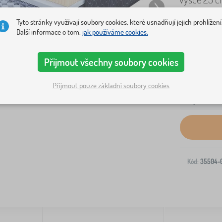
mnoha vrstv
Tyto stránky využívají soubory cookies, které usnadňují jejich prohlížení
Další informace o tom,
jak používáme cookies.
Přijmout všechny soubory cookies
Přijmout pouze základní soubory cookies
Doprava na V
Kód:
35504-