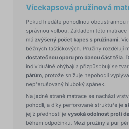
Vícekapsová pružinová mat
Pokud hledáte pohodlnou oboustrannou m
správnou volbou. Základem této matrace 
má
zvýšený počet kapes s pružinami
. Ví
běžných taštičkových. Pružiny rozdělují 
dostatečnou oporu pro danou část těla
. 
individuálně ohýbají a přizpůsobují se tvar
párům
, protože snižuje nepohodlí vyplýva
nepřerušovaný hluboký spánek.
Na jedné straně matrace se nachází vrst
pohodlí, a díky perforované struktuře je
s
jejíž předností je
vysoká odolnost proti d
během odpočinku. Mezi pružiny a pur pě