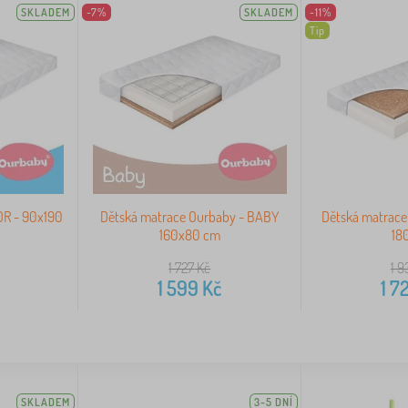
SKLADEM
-7%
SKLADEM
-11%
Tip
OR - 90x190
Dětská matrace Ourbaby - BABY
Dětská matrac
160x80 cm
18
1 727
Kč
1 9
1 599
Kč
1 7
SKLADEM
3-5 DNÍ