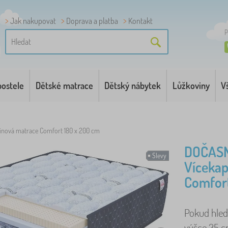
Jak nakupovat
Doprava a platba
Kontakt
P
postele
Dětské matrace
Dětský nábytek
Lůžkoviny
V
inová matrace Comfort 180 x 200 cm
DOČAS
Slevy
Vícekap
Comfort
Pokud hled
výšce 25 c