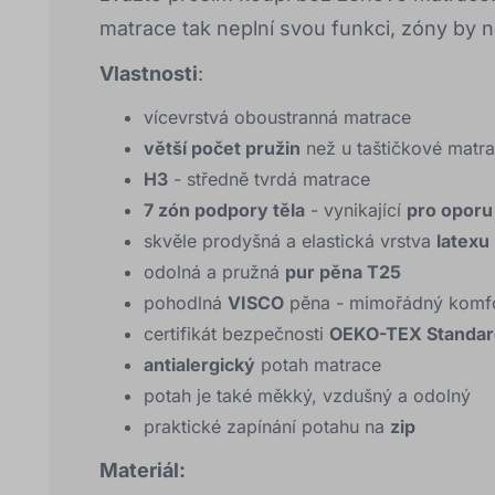
matrace tak neplní svou funkci, zóny by n
Vlastnosti
:
vícevrstvá oboustranná matrace
větší počet pružin
než u taštičkové matr
H3
- středně tvrdá matrace
7 zón podpory těla
- vynikající
pro oporu
skvěle prodyšná a elastická vrstva
latexu
odolná a pružná
pur pěna T25
pohodlná
VISCO
pěna - mimořádný komfo
certifikát bezpečnosti
OEKO-TEX Standar
antialergický
potah matrace
potah je také měkký, vzdušný a odolný
praktické zapínání potahu na
zip
Materiál: