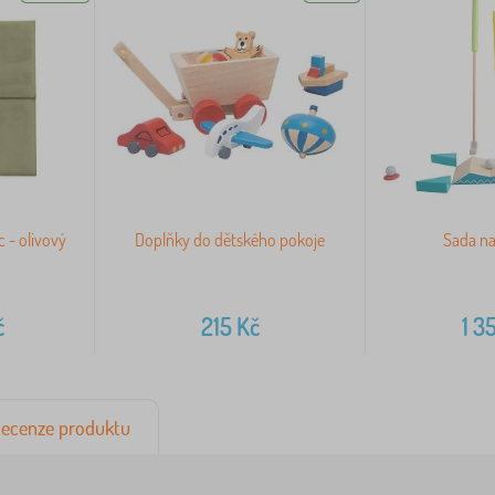
 - olivový
Doplňky do dětského pokoje
Sada na
č
215
Kč
1 3
ecenze produktu