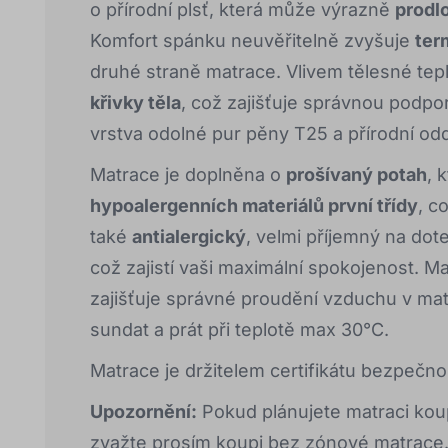
o přírodní plsť, která může výrazně
prodl
Komfort spánku neuvěřitelně zvyšuje
ter
druhé straně matrace. Vlivem tělesné tep
křivky těla
, což zajišťuje správnou podpo
vrstva odolné pur pěny T25 a přírodní oddě
Matrace je doplněna o
prošívaný potah
, 
hypoalergenních materiálů první třídy
, c
také
antialergický
, velmi příjemný na dot
což zajistí vaši maximální spokojenost. Ma
zajišťuje správné proudění vzduchu v mat
sundat a prát při teplotě max 30°C.
Matrace je držitelem certifikátu bezpečno
Upozornění:
Pokud plánujete matraci koup
zvažte prosím koupi bez zónové matrace.