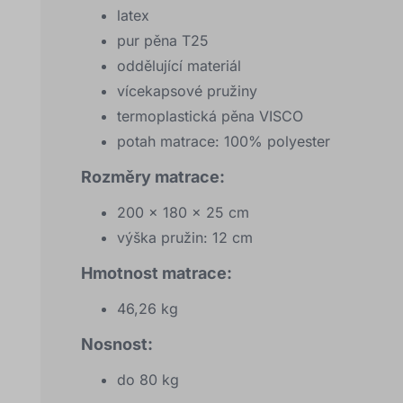
latex
pur pěna T25
oddělující materiál
vícekapsové pružiny
termoplastická pěna VISCO
potah matrace: 100% polyester
Rozměry matrace:
200 x 180 x 25 cm
výška pružin: 12 cm
Hmotnost matrace:
46,26 kg
Nosnost:
do 80 kg