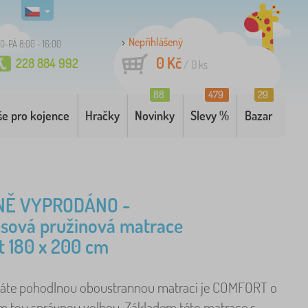
Nepřihlášený
O-PÁ 8:00 - 16:00
0 Kč
228 884 992
/
0
ks
88
479
29
še pro kojence
Hračky
Novinky
Slevy %
Bazar
NĚ VYPRODÁNO -
sová pružinová matrace
 180 x 200 cm
áte pohodlnou oboustrannou matraci je COMFORT o
m tou správnou volbou. Základem této matrace s