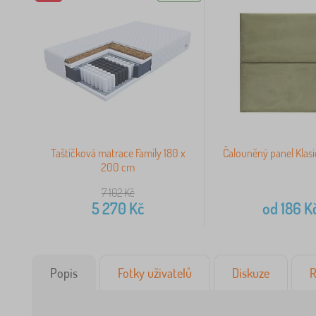
Taštičková matrace Family 180 x
Čalouněný panel Klasic
200 cm
7 102
Kč
5 270
Kč
od
186
K
Popis
Fotky uživatelů
Diskuze
R