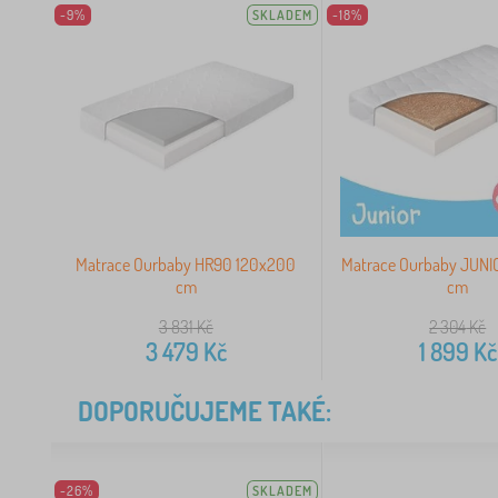
-9%
SKLADEM
-18%
Matrace Ourbaby HR90 120x200
Matrace Ourbaby JUNI
cm
cm
3 831
Kč
2 304
Kč
3 479
Kč
1 899
Kč
DOPORUČUJEME TAKÉ:
-26%
SKLADEM