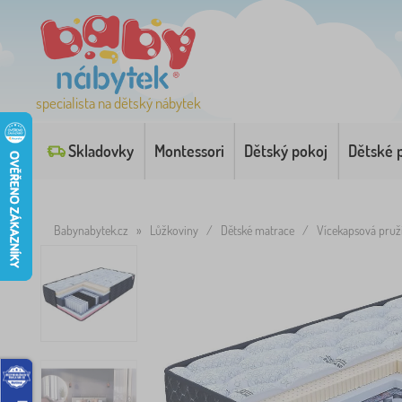
specialista na dětský nábytek
Skladovky
Montessori
Dětský pokoj
Dětské 
Babynabytek.cz
»
Lůžkoviny
/
Dětské matrace
/
Vícekapsová pruž