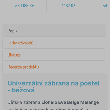
od
1 185
Kč
1 187
Kč
od
4
Popis
Fotky uživatelů
Diskuze
Recenze produktu
Univerzální zábrana na postel
- béžová
Dětská zábrana
Lionelo Eva Beige Melange
je skvělou alternativou dětské postýlky.