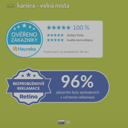
kariéra - volná místa
SK