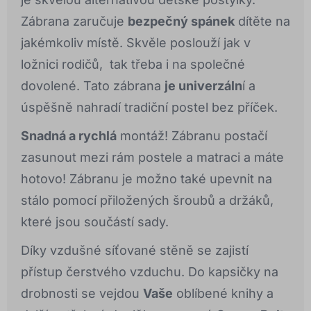
Zábrana zaručuje
bezpečný spánek
dítěte na
jakémkoliv místě. Skvěle poslouží jak v
ložnici rodičů, tak třeba i na společné
dovolené. Tato zábrana
je univerzáln
í a
úspěšně nahradí tradiční postel bez příček.
Snadná a rychlá
montáž! Zábranu postačí
zasunout mezi rám postele a matraci a máte
hotovo! Zábranu je možno také upevnit na
stálo pomocí přiložených šroubů a držáků,
které jsou součástí sady.
Díky vzdušné síťované stěně se zajistí
přístup čerstvého vzduchu. Do kapsičky na
drobnosti se vejdou
Vaše
oblíbené knihy a