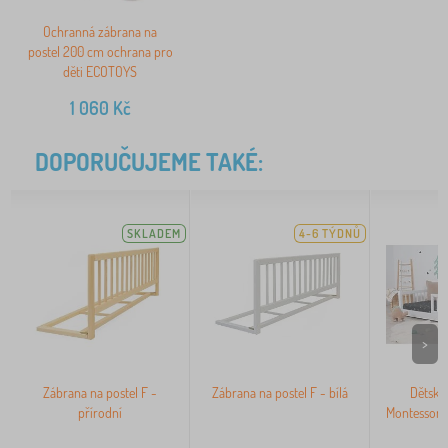
Ochranná zábrana na
postel 200 cm ochrana pro
děti ECOTOYS
1 060
Kč
DOPORUČUJEME TAKÉ:
SKLADEM
4-6 TÝDNŮ
>
Zábrana na postel F -
Zábrana na postel F - bílá
Dětská 
přírodní
Montessori