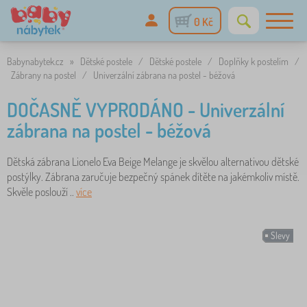
0 Kč
Babynabytek.cz
»
Dětské postele
/
Dětské postele
/
Doplňky k postelím
/
Zábrany na postel
/
Univerzální zábrana na postel - béžová
DOČASNĚ VYPRODÁNO - Univerzální
zábrana na postel - béžová
Dětská zábrana Lionelo Eva Beige Melange je skvělou alternativou dětské
postýlky. Zábrana zaručuje bezpečný spánek dítěte na jakémkoliv místě.
Skvěle poslouží ..
více
Slevy