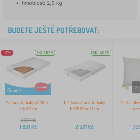
hmotnost: 2,9 kg
BUDETE JEŠTĚ POTŘEBOVAT:
-17%
SKLADEM
SKLADEM
>
Matrace Ourbaby JUNIOR -
Dětská matrace Ourbaby
Polštář Sle
80x180 cm
HR90 200x90 cm
cm ce
2 277
Kč
1 891
Kč
2 921
Kč
73