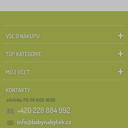
VŠE O NÁKUPU
TOP KATEGORIE
MŮJ ÚČET
KONTAKTY
infolinka:
PO-PÁ 8:00-16:00
+420
228 884 992
info@babynabytek.cz