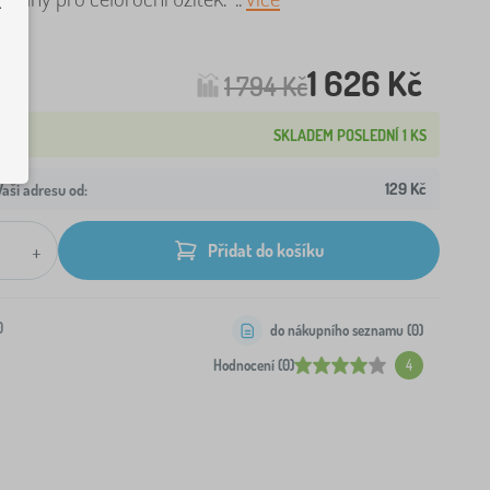
.
1 626 Kč
1 794 Kč
SKLADEM POSLEDNÍ 1 KS
129 Kč
aši adresu od:
+
Přidat do košíku
0
do nákupního seznamu (
0
)
Hodnocení (0)
4