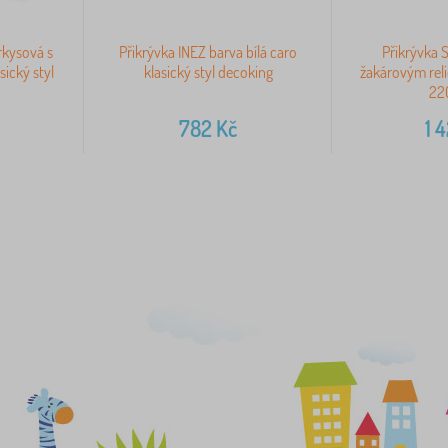
rkysová s
Přikrývka INEZ barva bílá caro
Přikrývka 
ický styl
klasický styl decoking
žakárovým reli
22
782
Kč
1 4