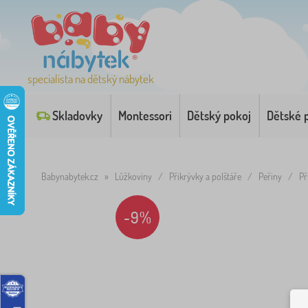
specialista na dětský nábytek
Skladovky
Montessori
Dětský pokoj
Dětské 
Babynabytek.cz
»
Lůžkoviny
/
Přikrývky a polštáře
/
Peřiny
/
Př
-9%