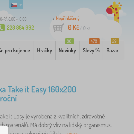
Nepřihlášený
O-PÁ 8:00 - 16:00
0 Kč
228 884 992
/
0
ks
88
478
29
še pro kojence
Hračky
Novinky
Slevy %
Bazar
ka Take it Easy 160x200
roční
ake it Easy je vyrobena z kvalitních, zdravotně
h materiálů. Má dobrý vliv na lidský organismus.
vhodný pro celoroční užitek. ..
více