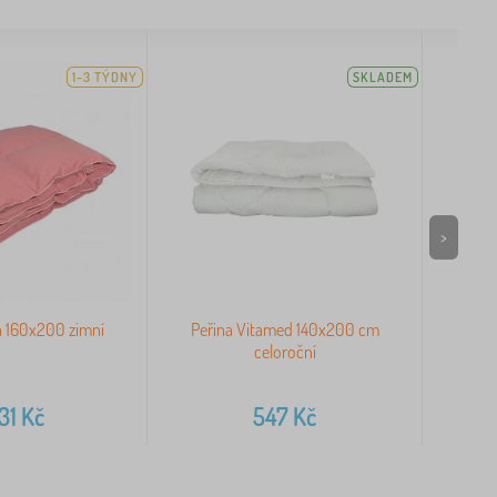
1-3 TÝDNY
SKLADEM
>
a 160x200 zimní
Peřina Vitamed 140x200 cm
Při
celoroční
31
Kč
547
Kč