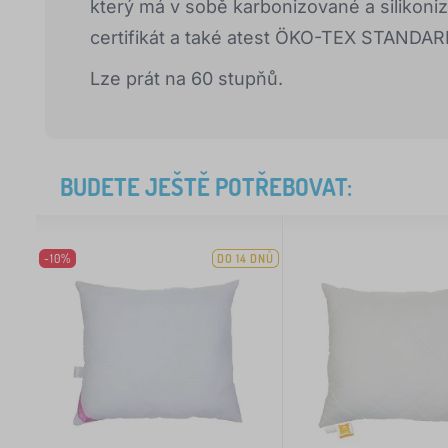
který má v sobě karbonizované a silikoni
certifikát a také atest ÖKO-TEX STANDAR
Lze prát na 60 stupňů.
BUDETE JEŠTĚ POTŘEBOVAT:
-10%
DO 14 DNŮ