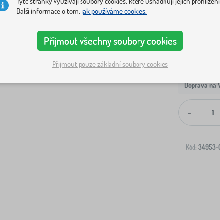
Tyto stránky využívají soubory cookies, které usnadňují jejich prohlížení
Další informace o tom,
jak používáme cookies.
Přijmout všechny soubory cookies
Přijmout pouze základní soubory cookies
Doprava na V
-
Kód:
34953-