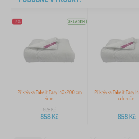
-8%
SKLADEM
Přikrývka Take it Easy 140x200 cm
Přikrývka Take it Easy
zimní
celoroční
928
Kč
858
Kč
858
Kč