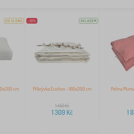
DO 14 DNŮ
-10%
SKLADEM
 140x200 cm
Přikrývka Ecotton - 160x200 cm
Peřina Plum
1 450
Kč
1 309
Kč
1 8