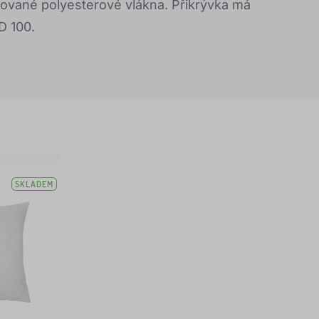
zované polyesterové vlákna. Přikrývka má
D 100.
SKLADEM