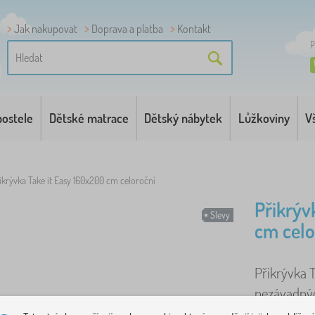
Jak nakupovat
Doprava a platba
Kontakt
P
postele
Dětské matrace
Dětský nábytek
Lůžkoviny
V
ikrývka Take it Easy 160x200 cm celoroční
Přikrýv
Slevy
cm celo
Přikrývka T
nezávadnýc
Polštář je 