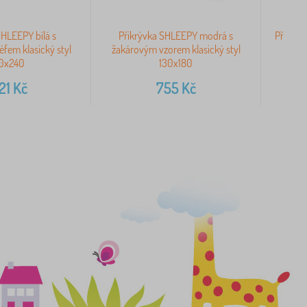
SHLEEPY bílá s
Přikrývka SHLEEPY modrá s
Přikrýv
éfem klasický styl
žakárovým vzorem klasický styl
žaká
0x240
130x180
21
Kč
755
Kč