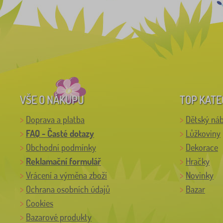
VŠE O NÁKUPU
TOP KATE
Doprava a platba
Dětský ná
FAQ - Časté dotazy
Lůžkoviny
Obchodní podmínky
Dekorace
Reklamační formulář
Hračky
Vrácení a výměna zboží
Novinky
Ochrana osobních údajů
Bazar
Cookies
Bazarové produkty