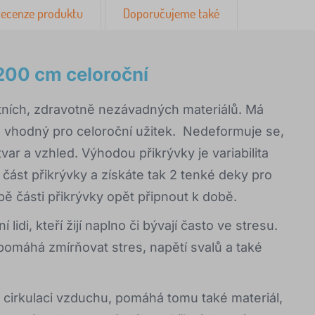
ecenze produktu
Doporučujeme také
200 cm celoroční
itních, zdravotně nezávadných materiálů. Má
je vhodný pro celoroční užitek. Nedeformuje se,
ar a vzhled. Výhodou přikrývky je variabilita
 část přikrývky a získáte tak 2 tenké deky pro
obě části přikrývky opět připnout k době.
idi, kteří žijí naplno či bývají často ve stresu.
 pomáhá zmírňovat stres, napětí svalů a také
 cirkulaci vzduchu, pomáhá tomu také materiál,