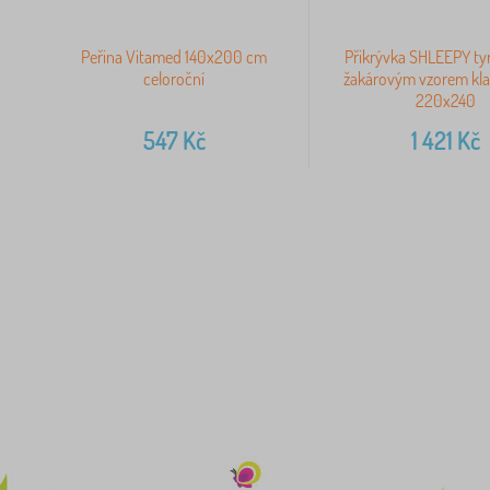
Peřina Vitamed 140x200 cm
Přikrývka SHLEEPY ty
celoroční
žakárovým vzorem klas
220x240
547
Kč
1 421
Kč