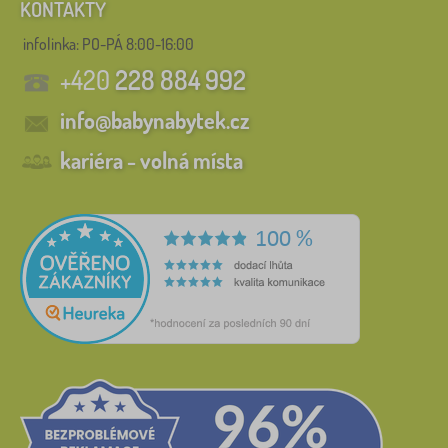
KONTAKTY
infolinka:
PO-PÁ 8:00-16:00
+420
228 884 992
info@babynabytek.cz
kariéra - volná místa