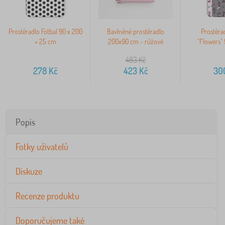
>
Prostěradlo Fotbal 90 x 200
Bavlněné prostěradlo
Prostěra
+ 25 cm
200x90 cm - růžové
"Flowers"
483
Kč
278
Kč
423
Kč
30
Popis
Fotky uživatelů
Diskuze
Recenze produktu
Doporučujeme také