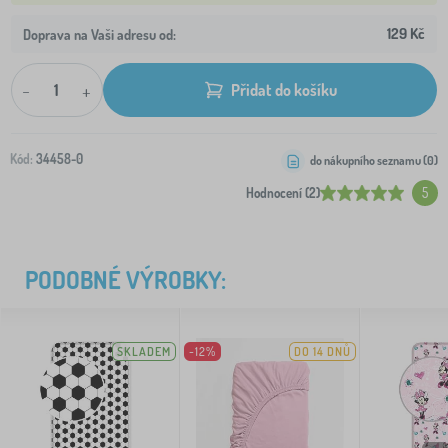
129 Kč
Doprava na Vaši adresu od:
-
+
Přidat do košíku
Kód:
34458-0
do nákupního seznamu (
0
)
Hodnocení (2)
5
PODOBNÉ VÝROBKY:
SKLADEM
-12%
DO 14 DNŮ