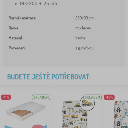
90x200 + 25 cm
Rozměr matrace
:
200x90 cm
Barva
:
mix barev
Materiál
:
bavlna
Provedení
:
s gumičkou
BUDETE JEŠTĚ POTŘEBOVAT:
-11%
SKLADEM
SKLADEM
-15%