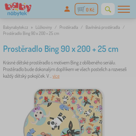
0 Kč
Babynabytek.cz
»
Lůžkoviny
/
Prostěradla
/
Bavlněná prostěradla
/
Prostěradlo Bing 90 x 200 + 25 cm
Prostěradlo Bing 90 x 200 + 25 cm
Krásné dětské prostěradlo s motivem Bing z oblíbeného seriálu.
Prostěradlo bude dokonalým doplňkem ve všech postelích a rozveselí
každý dětský pokojíček. V ..
více