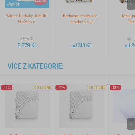
>
Matrace Ourbaby JUNIOR -
Bavlněné prostěradlo -
Dětské p
90x200 cm
stavební stroje
Med
2 574
Kč
od 2
2 279
Kč
od
313
Kč
od
2
VÍCE Z KATEGORIE:
-13%
DO 14 DNŮ
-12%
DO 14 DNŮ
-13%
>