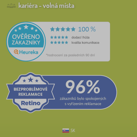
kariéra - volná místa
SK