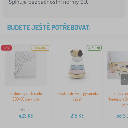
Splňuje bezpečnostní normy EU.
BUDETE JEŠTĚ POTŘEBOVAT:
-12%
DO 14 DNŮ
3-5 DNÍ
>
Bavlněné prostěradlo
Skládací dřevěná pyramida
Dětská ní
200x90 cm - bílé
pejsek
Montessori O
pří
483
Kč
423
Kč
216
Kč
od
3 