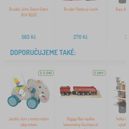
Bruder John Deere Gator
Bruder Paletový vozík
Bajo Au
XUV 855D
565
Kč
270
Kč
3
DOPORUČUJEME TAKÉ:
3-5 DNÍ
2 DNY
>
Jezdící slon s motorickým
Bigjigs Rail replika
Velká dř
labyrintem
lokomotivy Duchess of
výtahe