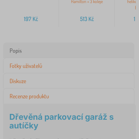
Hamilton + 3 koleje
heliko
E
197
Kč
513
Kč
1 
Popis
Fotky uživatelů
Diskuze
Recenze produktu
Dřevěná parkovací garáž s
autíčky