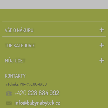
VŠE O NÁKUPU
TOP KATEGORIE
MŮJ ÚČET
KONTAKTY
infolinka:
PO-PÁ 8:00-16:00
+420
228 884 992
info@babynabytek.cz