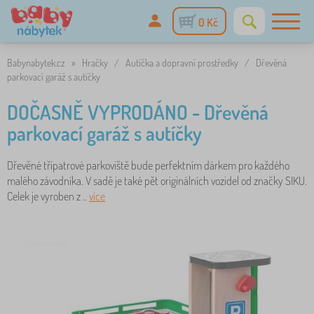
0 Kč
Babynabytek.cz
»
Hračky
/
Autíčka a dopravní prostředky
/
Dřevěná
parkovací garáž s autíčky
DOČASNĚ VYPRODÁNO - Dřevěná
parkovací garáž s autíčky
Dřevěné třípatrové parkoviště bude perfektním dárkem pro každého
malého závodníka. V sadě je také pět originálních vozidel od značky SIKU.
Celek je vyroben z ..
více