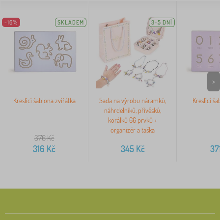
-16%
SKLADEM
3-5 DNÍ
>
Kreslící šablona zvířátka
Sada na výrobu náramků,
Kreslící ša
náhrdelníků, přívěsků,
korálků 66 prvků +
organizér a taška
376
Kč
316
Kč
345
Kč
37