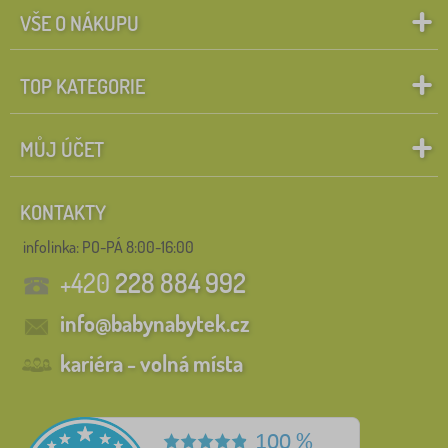
VŠE O NÁKUPU
TOP KATEGORIE
MŮJ ÚČET
KONTAKTY
infolinka:
PO-PÁ 8:00-16:00
+420
228 884 992
info@babynabytek.cz
kariéra - volná místa