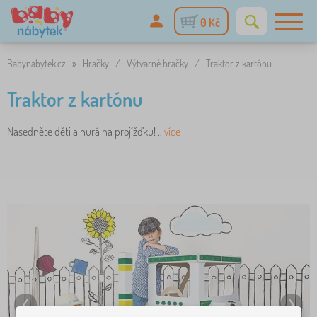
0 Kč
Babynabytek.cz
»
Hračky
/
Výtvarné hračky
/
Traktor z kartónu
Traktor z kartónu
Nasedněte děti a hurá na projížďku! ..
více