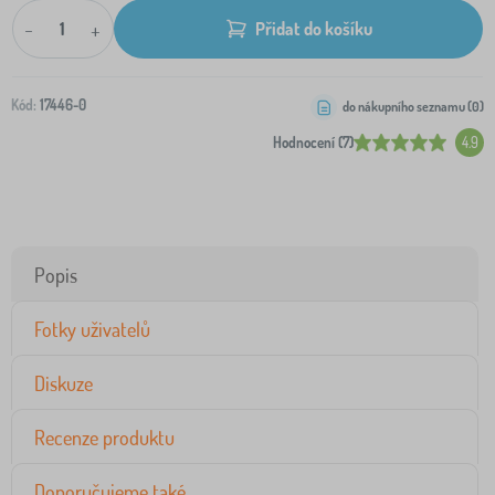
-
+
Přidat do košíku
Kód:
17446-0
do nákupního seznamu (
0
)
Hodnocení (7)
4.9
Popis
Fotky uživatelů
Diskuze
Recenze produktu
Doporučujeme také