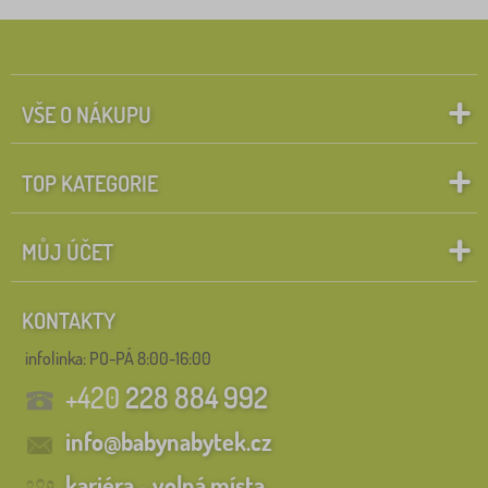
VŠE O NÁKUPU
TOP KATEGORIE
MŮJ ÚČET
KONTAKTY
infolinka:
PO-PÁ 8:00-16:00
+420
228 884 992
info@babynabytek.cz
kariéra - volná místa