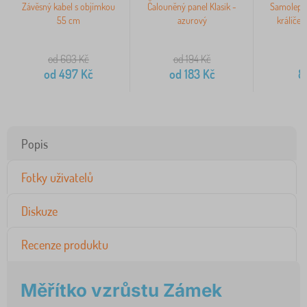
Závěsný kabel s objímkou
Čalouněný panel Klasik -
Samolepky
55 cm
azurový
králíček
b
od 603
Kč
od 194
Kč
9
od
497
Kč
od
183
Kč
8
Popis
Fotky uživatelů
Diskuze
Recenze produktu
Měřítko vzrůstu Zámek