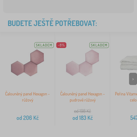
BUDETE JEŠTĚ POTŘEBOVAT:
SKLADEM
-8%
SKLADEM
>
Čalouněný panel Hexagon -
Čalouněný panel Hexagon -
Peřina Vitam
růžový
pudrově růžový
celo
od 198
Kč
od
206
Kč
od
183
Kč
54