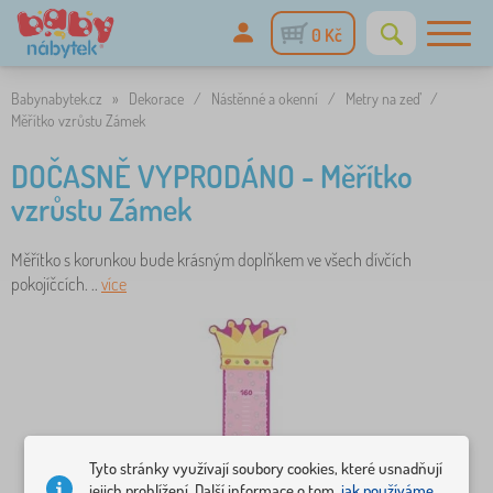
0 Kč
Babynabytek.cz
»
Dekorace
/
Nástěnné a okenní
/
Metry na zeď
/
Měřítko vzrůstu Zámek
DOČASNĚ VYPRODÁNO - Měřítko
vzrůstu Zámek
Měřítko s korunkou bude krásným doplňkem ve všech dívčích
pokojíčcích. ..
více
Tyto stránky využívají soubory cookies, které usnadňují
jejich prohlížení. Další informace o tom,
jak používáme