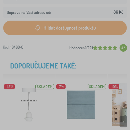
86 Kč
Doprava na Vaši adresu od:
Hlídat dostupnost produktu
Kód:
16460-0
Hodnocení (22)
4.5
DOPORUČUJEME TAKÉ:
-18%
SKLADEM
-7%
SKLADEM
-10%
>