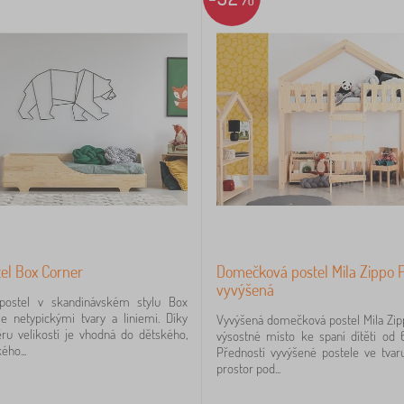
el Box Corner
Domečková postel Mila Zippo 
vyvýšená
postel v skandinávském stylu Box
e netypickými tvary a liniemi. Díky
Vyvýšená domečková postel Mila Zip
ru velikostí je vhodná do dětského,
výsostné místo ke spaní dítěti od 6
ého...
Předností vyvýšené postele ve tva
prostor pod...