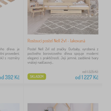
Rostoucí postel Nell 2v1 - lakovaná
ého dřeva je
Postel Nell 2v1 od značky Ourbaby, vyrobená z
itní provedení.
poctivého borovicového dřeva spojuje moderní
ťek) s rozměry
eleganci s praktičností. Její jemné, zaoblené tvary
vnášejí nadčasový...
od 1 325
Kč
od
392
Kč
od
1 227
Kč
SKLADEM