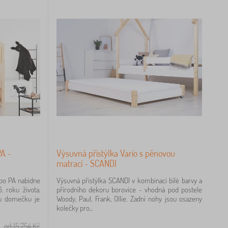
PA -
Výsuvná přistýlka Vario s pěnovou
matrací - SCANDI
po PA nabídne
Výsuvná přistýlka SCANDI v kombinaci bílé barvy a
. roku života.
přírodního dekoru borovice - vhodná pod postele
ru domečku je
Woody, Paul, Frank, Ollie. Zadní nohy jsou osazeny
kolečky pro...
od 15 754
Kč