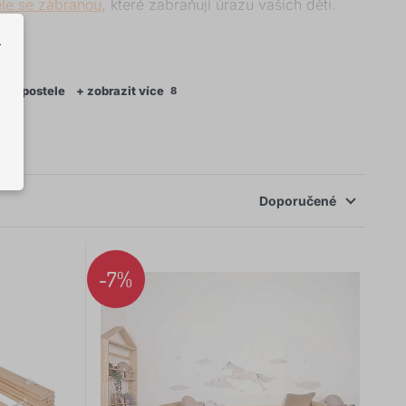
ele se zábranou
, které zabraňují úrazu vašich děti.
.
kor postele
+ zobrazit více
8
Doporučené
-7%