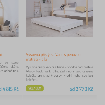
í
Výsuvná přistýlka Vario s pěnovou
matrací - bílá
IS se stane
šeho dítěte.
Výsuvná přistýlka v bílé barvě - vhodná pod postele
ro odpočinek,
Woody, Paul, Frank, Ollie. Zadní nohy jsou osazeny
kolečky pro snadný posuv. Přední nohy jsou bez
koleček,...
d
4 815
Kč
od
3 770
Kč
SKLADEM