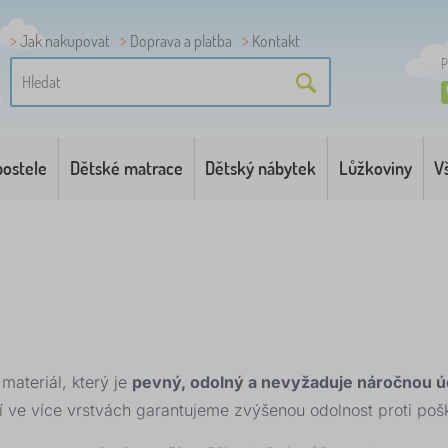
Jak nakupovat
Doprava a platba
Kontakt
P
postele
Dětské matrace
Dětský nábytek
Lůžkoviny
V
materiál, který je
pevný, odolný a nevyžaduje náročnou 
ve více vrstvách garantujeme zvýšenou odolnost proti pošk