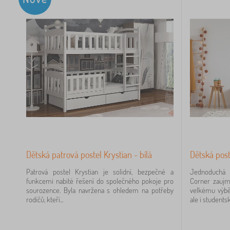
37
31
3
Dětská patrová postel Krystian - bílá
Dětská post
2
Patrová postel Krystian je solidní, bezpečné a
Jednoduchá 
funkcemi nabité řešení do společného pokoje pro
Corner zaujm
2
sourozence. Byla navržena s ohledem na potřeby
velkému výbě
rodičů, kteří...
ale i studentsk
2