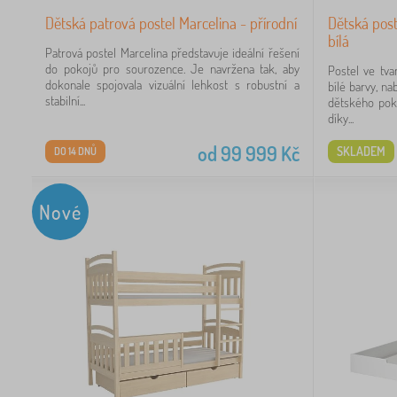
Dětská patrová postel Marcelina - přírodní
Dětská post
bílá
Patrová postel Marcelina představuje ideální řešení
do pokojů pro sourozence. Je navržena tak, aby
Postel ve tv
dokonale spojovala vizuální lehkost s robustní a
bílé barvy, na
stabilní...
dětského poko
díky...
od
99 999
Kč
SKLADEM
DO 14 DNŮ
Nové