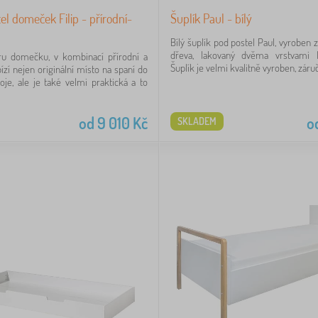
el domeček Filip - přírodní-
Šuplík Paul - bílý
Bílý šuplík pod postel Paul, vyroben 
dřeva, lakovaný dvěma vrstvami 
aru domečku, v kombinací přírodní a
Šuplík je velmi kvalitně vyroben, záruč
bízí nejen originální místo na spaní do
je, ale je také velmi praktická a to
od
9 010
Kč
o
SKLADEM