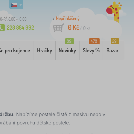
Nepřihlášený
O-PÁ 8:00 - 16:00
0 Kč
228 884 992
/
0
ks
89
478
29
še pro kojence
Hračky
Novinky
Slevy %
Bazar
údržbu
. Nabízíme postele čistě z masivu nebo v
rábání povrchu dětské postele.