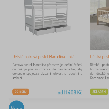
8
75
45
Dětská patrová postel Marcelina - bílá
Dětská post
8
Patrová postel Marcelina představuje ideální řešení
Dětská pos
do pokojů pro sourozence. Je navržena tak, aby
borovicového 
dokonale spojovala vizuální lehkost s robustní a
do dětského
3
stabilní...
Kombinací liso
3
od
11 408
Kč
SKLADEM
DO 14 DNŮ
2
Nové
1