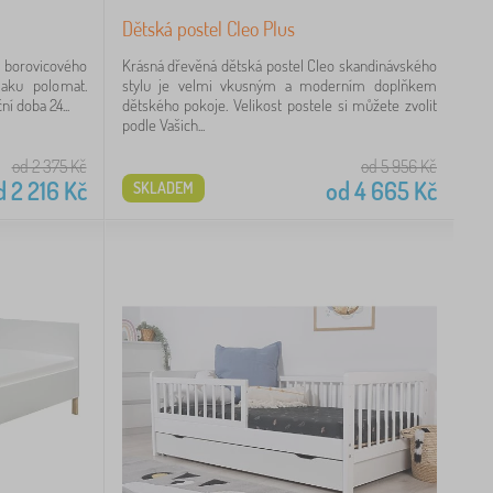
Dětská postel Cleo Plus
z borovicového
Krásná dřevěná dětská postel Cleo skandinávského
laku polomat.
stylu je velmi vkusným a moderním doplňkem
ní doba 24...
dětského pokoje. Velikost postele si můžete zvolit
podle Vašich...
od 2 375
Kč
od 5 956
Kč
d
2 216
Kč
od
4 665
Kč
SKLADEM