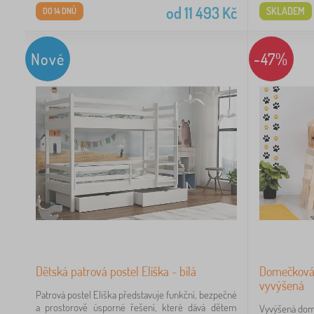
od
11 493
Kč
SKLADEM
DO 14 DNŮ
Nové
-47%
10
0
0
19
17
7
Dětská patrová postel Eliška - bílá
Domečková 
vyvýšená
Patrová postel Eliška představuje funkční, bezpečné
4
a prostorově úsporné řešení, které dává dětem
Vyvýšená dom