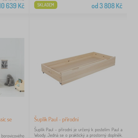
10 639
Kč
od
3 808
Kč
SKLADEM
sic se
Šuplík Paul - přírodní
Šuplík Paul – přírodní je určený k postelím Paul a
Woody. Jedná se o praktický a prostorný doplněk.
 borovicového