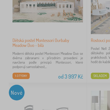
22
20
Dětská postel Montessori Ourbaby
Rostoucí pos
Meadow Duo - bílá
Postel Nell 
dětského po
Moderní dětská postel Montessori Meadow Duo se
praktickostí.
dvěma zábranami v přírodním provedení je
hodit do každé
navržena podle principů Montessori, které
34
podporují samostatnost,...
18
od
3 997
Kč
SKLADEM
1-3 TÝDNY
12
Nové
10
10