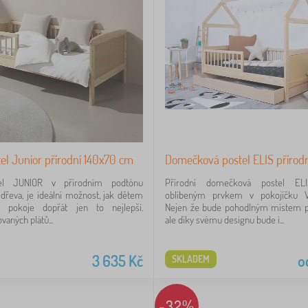
el Junior přírodní 140x70 cm
Domečková postel ELIS přírodn
tel JUNIOR v přírodním podtónu
Přírodní domečková postel EL
dřeva, je ideální možnost, jak dětem
oblíbeným prvkem v pokojíčku Va
 pokoje dopřát jen to nejlepší.
Nejen že bude pohodlným místem p
vaných plátů...
ale díky svému designu bude i...
3 635
Kč
o
SKLADEM
-32%