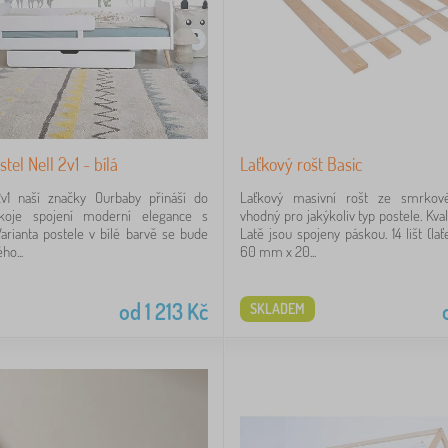
tel Nell 2v1 - bílá
Laťkový rošt Basic
2v1 naší značky Ourbaby přináší do
Laťkový masivní rošt ze smrkov
koje spojení moderní elegance s
vhodný pro jakýkoliv typ postele. Kval
 Varianta postele v bílé barvě se bude
Latě jsou spojeny páskou. 14 lišt (la
ho...
60 mm x 20...
od
1 213
Kč
SKLADEM