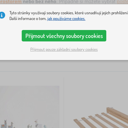
prostorem
nebo bez něho
. Případně si můžete vybrat
post
200 x 90 cm
, která vašemu dítěti vydrží až do dospělosti.
Tyto stránky využívají soubory cookies, které usnadňují jejich prohlížení
Další informace o tom,
jak používáme cookies.
 postele
Provedení postele
Materiál postele
Barva postele
De
1
Přijmout všechny soubory cookies
Přijmout pouze základní soubory cookies