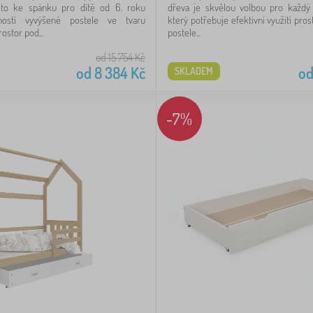
to ke spánku pro dítě od 6. roku
dřeva je skvělou volbou pro každý 
dností vyvýšené postele ve tvaru
který potřebuje efektivní využití pros
stor pod...
postele...
od 15 754
Kč
od
8 384
Kč
o
SKLADEM
-7%