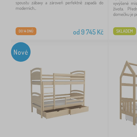
spoustu zábavy a zároveň perfektně zapadá do
vyvýšené mís
2
moderních...
života. Pře
domečku je pro
1
od
9 745
Kč
SKLADEM
DO 14 DNŮ
Nové
Kč