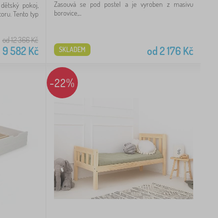
Zasouvá se pod postel a je vyroben z masivu
dětský pokoj,
borovice,...
toru. Tento typ
od 12 366
Kč
d
9 582
Kč
od
2 176
Kč
SKLADEM
-22%