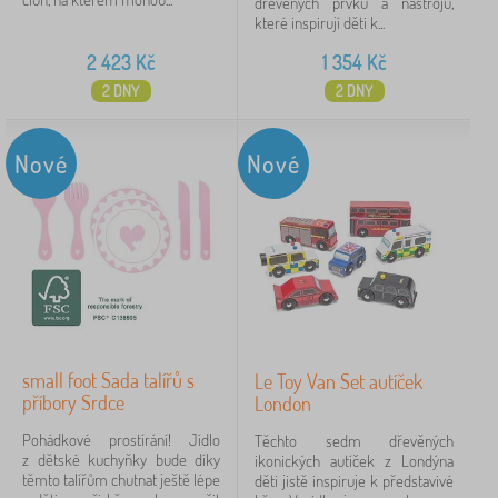
dřevěných prvků a nástrojů,
které inspirují děti k...
2 423
Kč
1 354
Kč
2 DNY
2 DNY
Nové
Nové
small foot Sada talířů s
Le Toy Van Set autíček
příbory Srdce
London
Pohádkové prostírání! Jídlo
Těchto sedm dřevěných
z dětské kuchyňky bude díky
ikonických autíček z Londýna
těmto talířům chutnat ještě lépe
děti jistě inspiruje k představivé