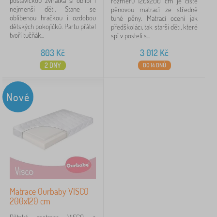
postavičkou zvířátka si oblíbí i
rozměru 120x200 cm je čistě
nejmenší děti. Stane se
pěnovou matrací ze středně
oblíbenou hračkou i ozdobou
tuhé pěny. Matraci ocení jak
dětských pokojíčků. Partu přátel
předškoláci, tak starší děti, které
tvoří tučňák...
spí v posteli s...
803
Kč
3 012
Kč
2 DNY
DO 14 DNŮ
Nové
Matrace Ourbaby VISCO
200x120 cm