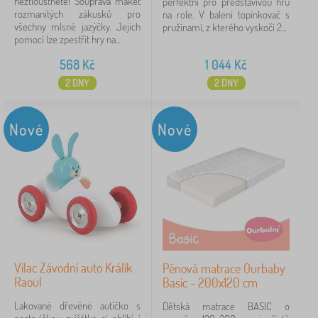
neztloustnete! Souprava maket
perfektní pro představivou hru
rozmanitých zákusků pro
na role. V balení topinkovač s
všechny mlsné jazýčky. Jejich
pružinami, z kterého vyskočí 2...
pomocí lze zpestřit hry na...
568
Kč
1 044
Kč
2 DNY
2 DNY
Nové
Nové
Vilac Závodní auto Králík
Pěnová matrace Ourbaby
Raoul
Basic - 200x120 cm
Lakované dřevěné autíčko s
Dětská matrace BASIC o