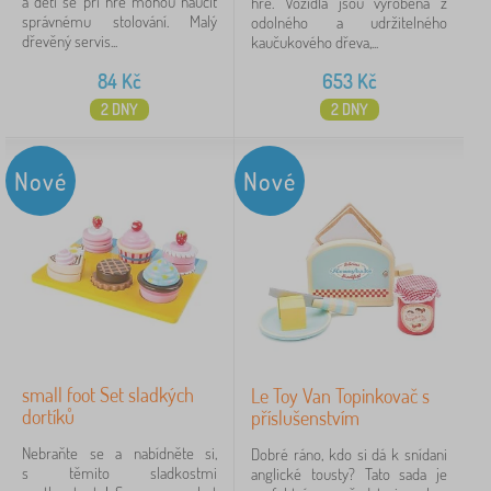
a děti se při hře mohou naučit
hře. Vozidla jsou vyrobena z
správnému stolování. Malý
odolného a udržitelného
dřevěný servis...
kaučukového dřeva,...
84
Kč
653
Kč
2 DNY
2 DNY
Nové
Nové
small foot Set sladkých
Le Toy Van Topinkovač s
dortíků
příslušenstvím
Nebraňte se a nabídněte si,
Dobré ráno, kdo si dá k snídani
s těmito sladkostmi
anglické tousty? Tato sada je