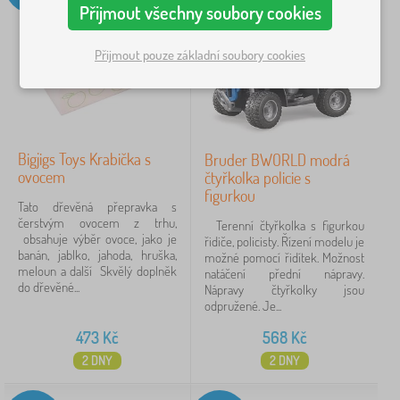
k
í
iltrování
Přijmout všechny soubory cookies
r
a
y
p
a
c
,
r
č
e
z
Přijmout pouze základní soubory cookies
o
Vyhledat v rámci filtru
k
v
s
y
í
t
ř
Dostupnost
ř
á
e
t
d
Štítky
1
k
k
Bigjigs Toys Krabička s
Bruder BWORLD modrá
a
y
ovocem
čtyřkolka policie s
a
Novinka
89
✓
figurkou
p
Tato dřevěná přepravka s
ř
čerstvým ovocem z trhu,
Slevy
Terenní čtyřkolka s figurkou
498
í
obsahuje výběr ovoce, jako je
řidiče, policisty. Řízení modelu je
s
banán, jablko, jahoda, hruška,
možné pomocí řidítek. Možnost
l
Tip
58
meloun a další Skvělý doplněk
natáčení přední nápravy.
u
do dřevěné...
Nápravy čtyřkolky jsou
š
BAZAR
29
odpružené. Je...
e
n
473
Kč
568
Kč
s
t
2 DNY
2 DNY
v
FILTROVÁNÍ
í