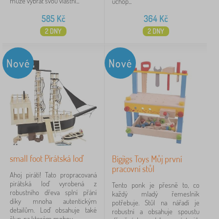
může vybrat svou vlastní...
úchop...
585
Kč
364
Kč
2 DNY
2 DNY
Nové
Nové
small foot Pirátská loď
Bigjigs Toys Můj první
pracovní stůl
Ahoj piráti! Tato propracovaná
pirátská loď vyrobená z
Tento ponk je přesně to, co
robustního dřeva splní přání
každý mladý řemeslník
díky mnoha autentickým
potřebuje. Stůl na nářadí je
detailům. Loď obsahuje také
robustní a obsahuje spoustu
člun, na kterém mohou...