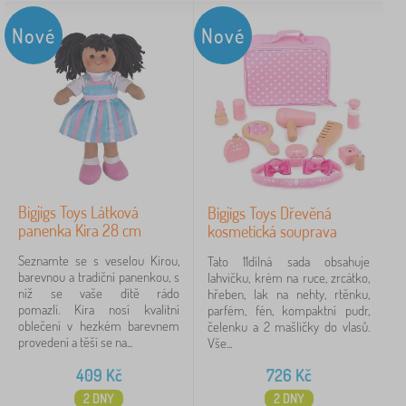
Nové
Nové
Bigjigs Toys Látková
Bigjigs Toys Dřevěná
panenka Kira 28 cm
kosmetická souprava
Seznamte se s veselou Kirou,
Tato 11dílná sada obsahuje
barevnou a tradiční panenkou, s
lahvičku, krém na ruce, zrcátko,
níž se vaše dítě rádo
hřeben, lak na nehty, rtěnku,
pomazlí. Kira nosí kvalitní
parfém, fén, kompaktní pudr,
oblečení v hezkém barevnem
čelenku a 2 mašličky do vlasů.
provedení a těší se na...
Vše...
409
Kč
726
Kč
2 DNY
2 DNY