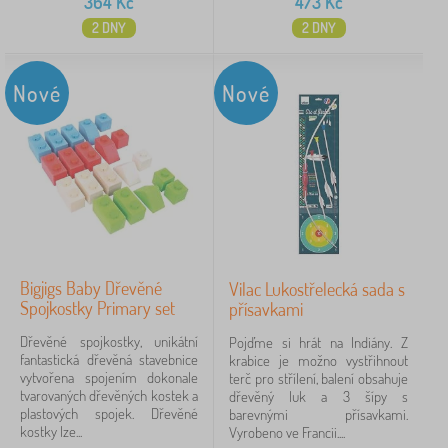
364
Kč
473
Kč
2 DNY
2 DNY
Nové
Nové
Bigjigs Baby Dřevěné
Vilac Lukostřelecká sada s
Spojkostky Primary set
přísavkami
Dřevěné spojkostky, unikátní
Pojďme si hrát na Indiány. Z
fantastická dřevěná stavebnice
krabice je možno vystřihnout
vytvořena spojením dokonale
terč pro střílení, balení obsahuje
tvarovaných dřevěných kostek a
dřevěný luk a 3 šípy s
plastových spojek. Dřevěné
barevnými přísavkami.
kostky lze...
Vyrobeno ve Francii....