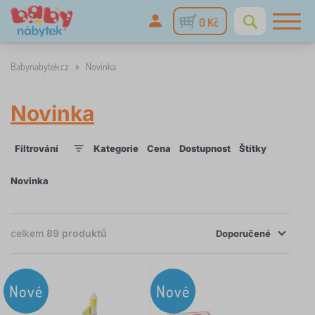
0 Kč
Babynabytek.cz
»
Novinka
Novinka
Filtrování
Kategorie
Cena
Dostupnost
Štítky
1
1
Novinka
×
FILTROVÁNÍ
celkem
89
produktů
Doporučené
Kategorie
Nové
Nové