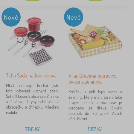
Nové
Nové
Tidlo Sada nádobí vínová
Vilac Dřevěné potraviny
ovoce a zelenina
Mladí nastávající kuchaři jistě
toto vybavení kuchyně ocení.
Košíček s pěti typy ovoce a
Set o 11 kusech obsahuje 2 hrnce
zeleniny, který má v balení také
a 2 pánve, 3 typy naběraček a
krájecí desku a nůž, vše je
obracečku a chňapku. Všechno
vyrobeno ze dřeva. Skvělý
nádobí...
doplněk do kuchyněk Vašich
dětí. Hlavní...
796
Kč
587
Kč