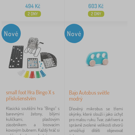
494
Kč
603
Kč
2 DNY
2 DNY
Nové
Nové
small foot Hra Bingo X s
Bajo Autobus světle
příslušenstvím
modrý
Klasická soutěžní hra "Bingo" s
Dřevěný mikrobus se třemi
barevnými žetony, bílými
okýnky, které slouží i jako úchyt
kuličkami, plastovým
pro malou ruku. Tvar, zakřivení a
zásobníkem a losovacím
správně zvolené velikosti otvorů
kovovým bubnem. Každý hráč si
umožňují dítěti objevovat