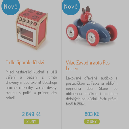
Nové
Nové
Tidlo Sporák dětský
Vilac Závodní auto Pes
Lucien
Mladí nastávající kuchaři si užijí
vaření a pečení s tímto
Lakované dřevěné autíčko s
dřevěným sporákem! Obsahuje
postavičkou zvířátka si oblíbí i
otočné ciferníky, varné desky,
nejmenší děti. Stane se
troubu s policí a průzor, aby
oblíbenou hračkou i ozdobou
mladí...
dětských pokojíčků. Partu přátel
tvoří tučňák...
2 649
Kč
803
Kč
2 DNY
2 DNY