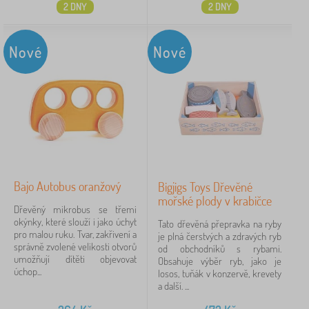
2 DNY
2 DNY
Nové
Nové
Bajo Autobus oranžový
Bigjigs Toys Dřevěné
mořské plody v krabičce
Dřevěný mikrobus se třemi
okýnky, které slouží i jako úchyt
Tato dřevěná přepravka na ryby
pro malou ruku. Tvar, zakřivení a
je plná čerstvých a zdravých ryb
správně zvolené velikosti otvorů
od obchodníků s rybami.
umožňují dítěti objevovat
Obsahuje výběr ryb, jako je
úchop...
losos, tuňák v konzervě, krevety
a další. ...