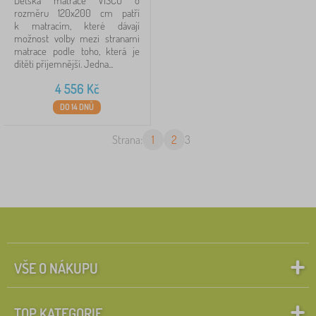
Dětská matrace VISCO o
rozměru 120x200 cm patří
k matracím, které dávají
možnost volby mezi stranami
matrace podle toho, která je
dítěti příjemnější. Jedna...
4 556
Kč
DO 14 DNŮ
Strana:
1
2
3
VŠE O NÁKUPU
TOP KATEGORIE