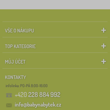
Štítky
1
_inter_kolekce_sklady
0
✓
Slevy
498
VŠE O NÁKUPU
Novinka
89
TOP KATEGORIE
Tip
58
BAZAR
29
MŮJ ÚČET
Vyhledat v rámci filtru
KONTAKTY
infolinka:
PO-PÁ 8:00-16:00
FILTROVÁNÍ
+420
228 884 992
info@babynabytek.cz