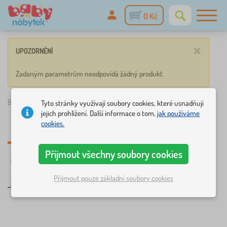
0 Kč
×
UPOZORNĚNÍ
Zadaným parametrům neodpovídá žádný produkt.
Babynabytek.cz
»
_inter_kolekce_sklady
Tyto stránky využívají soubory cookies, které usnadňují
jejich prohlížení. Další informace o tom,
jak používáme
cookies.
_inter_kolekce_sklady
Přijmout všechny soubory cookies
☆
Filtrování
Novinka
Štítky
1
1
Přijmout pouze základní soubory cookies
_inter_kolekce_sklady
×
FILTROVÁNÍ