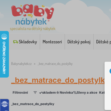
specialista na dětský nábytek
Skladovky
Montessori
Dětský pokoj
Dětské 
Babynabytek.cz
»
_bez_matrace_do_postylky
_bez_matrace_do_postylky
✓
☆
%
Filtrování
skladem
Novinka
Slevy a akce
Katego
1
×
_bez_matrace_do_postylky