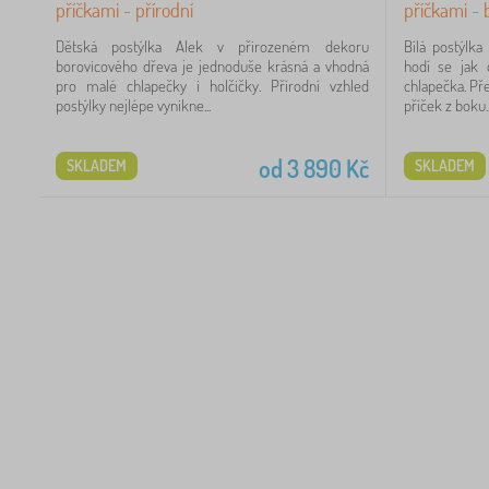
příčkami - přírodní
příčkami - b
3
Dětská postýlka Alek v přirozeném dekoru
Bílá postýlk
borovicového dřeva je jednoduše krásná a vhodná
hodí se jak 
99
pro malé chlapečky i holčičky. Přírodní vzhled
chlapečka. Př
postýlky nejlépe vynikne...
příček z boku..
88
od
3 890
Kč
SKLADEM
SKLADEM
57
29