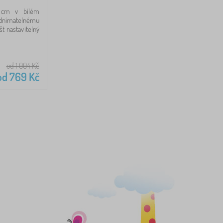
0 cm v bílém
 odnímatelnému
št nastavitelný
od 1 004
Kč
od
769
Kč