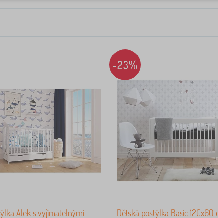
-23%
ýlka Alek s vyjímatelnými
Dětská postýlka Basic 120x60