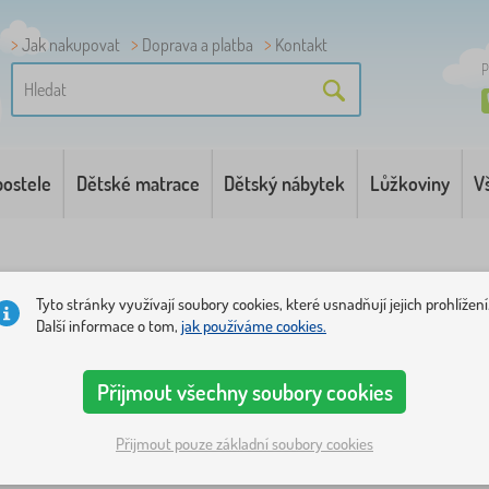
Jak nakupovat
Doprava a platba
Kontakt
P
postele
Dětské matrace
Dětský nábytek
Lůžkoviny
V
Tyto stránky využívají soubory cookies, které usnadňují jejich prohlížení
Další informace o tom,
jak používáme cookies.
Přijmout všechny soubory cookies
rie
Cena
Dostupnost
Typ nabídky
Štítky
1
Přijmout pouze základní soubory cookies