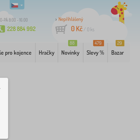
Nepřihlášený
O-PÁ 8:00 - 16:00
0 Kč
228 884 992
/
0
ks
88
479
29
še pro kojence
Hračky
Novinky
Slevy %
Bazar
.