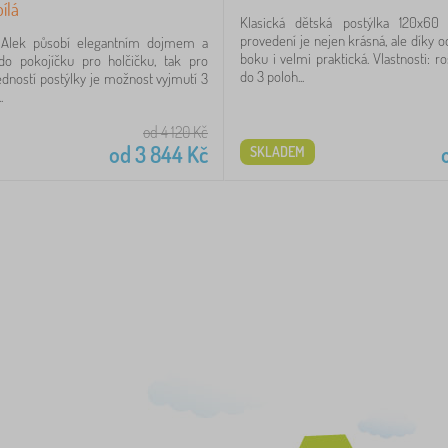
ílá
Klasická dětská postýlka 120x6
provedení je nejen krásná, ale díky
a Alek působí elegantním dojmem a
boku i velmi praktická. Vlastnosti: ro
do pokojíčku pro holčičku, tak pro
do 3 poloh...
edností postýlky je možnost vyjmutí 3
.
od 4 120
Kč
od
3 844
Kč
SKLADEM