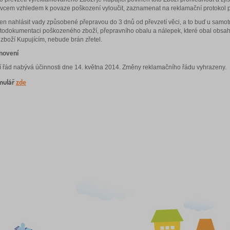
vcem vzhledem k povaze poškození vyloučit, zaznamenat na reklamační protokol p
nen nahlásit vady způsobené přepravou do 3 dnů od převzetí věci, a to buď u sam
otodokumentaci poškozeného zboží, přepravního obalu a nálepek, které obal obsa
í zboží Kupujícím, nebude brán zřetel.
novení
í řád nabývá účinnosti dne 14. května 2014. Změny reklamačního řádu vyhrazeny.
mulář
zde