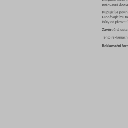
poškození dopra
Kupující je povi
Prodávajícímu f
lhůty od převzet
Závěrečná usta
Tento reklamačn
Reklamační for