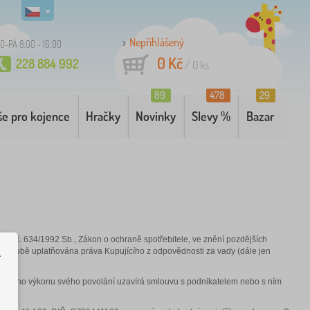
Nepřihlášený
O-PÁ 8:00 - 16:00
0 Kč
228 884 992
/
0
ks
89
478
29
še pro kojence
Hračky
Novinky
Slevy %
Bazar
na č. 634/1992 Sb., Zákon o ochraně spotřebitele, ve znění pozdějších
ruční době uplatňována práva Kupujícího z odpovědnosti za vady (dále jen
.
tatného výkonu svého povolání uzavírá smlouvu s podnikatelem nebo s ním