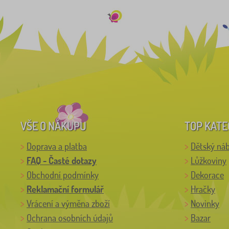
VŠE O NÁKUPU
TOP KATE
Doprava a platba
Dětský ná
FAQ - Časté dotazy
Lůžkoviny
Obchodní podmínky
Dekorace
Reklamační formulář
Hračky
Vrácení a výměna zboží
Novinky
Ochrana osobních údajů
Bazar