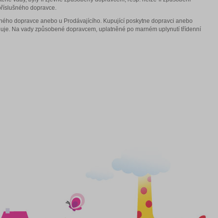
říslušného dopravce.
otného dopravce anebo u Prodávajícího. Kupující poskytne dopravci anebo
huje. Na vady způsobené dopravcem, uplatněné po marném uplynutí třídenní