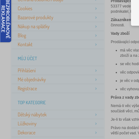
Prodávající
je o
53377 vedenou u 
Cookies
podnikatel, kter
Bazarové produkty
Zákazníkem
naše
činnosti.
Nákup na splátky
Vady zboží
Blog
Prodávající odpov
Kontakt
má věc vlas
zboží a na
MŮJ ÚČET
se věc hodí
Přihlášení
věc odpoví
Mé objednávky
je věc v od
Registrace
věc vyhovu
Práva z vady zb
TOP KATEGORIE
Nemá-li věc výše
součásti věci, m
Dětský nábytek
Je-li to však vz
Lůžkoviny
Právo na dodání 
Dekorace
větší počet vad.