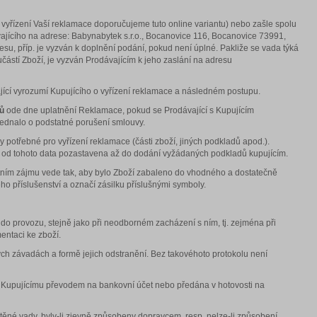
yřízení Vaší reklamace doporučujeme tuto online variantu) nebo zašle spolu
jícího na adrese: Babynabytek s.r.o., Bocanovice 116, Bocanovice 73991,
u, příp. je vyzván k doplnění podání, pokud není úplné. Pakliže se vada týká
částí Zboží, je vyzván Prodávajícím k jeho zaslání na adresu
ající vyrozumí Kupujícího o vyřízení reklamace a následném postupu.
ů
ode dne uplatnění Reklamace, pokud se Prodávající s Kupujícím
 jednalo o podstatné porušení smlouvy.
 potřebné pro vyřízení reklamace (části zboží, jiných podkladů apod.).
je od tohoto data pozastavena až do dodání vyžádaných podkladů kupujícím.
lastním zájmu vede tak, aby bylo Zboží zabaleno do vhodného a dostatečně
o příslušenství a označí zásilku příslušnými symboly.
 provozu, stejně jako při neodborném zacházení s ním, tj. zejména při
ntaci ke zboží.
ěných závadách a formě jejich odstranění. Bez takovéhoto protokolu není
na Kupujícímu převodem na bankovní účet nebo předána v hotovosti na
těné vady, byly-li zjevně způsobeny dopravcem, resp. nelze-li způsobení