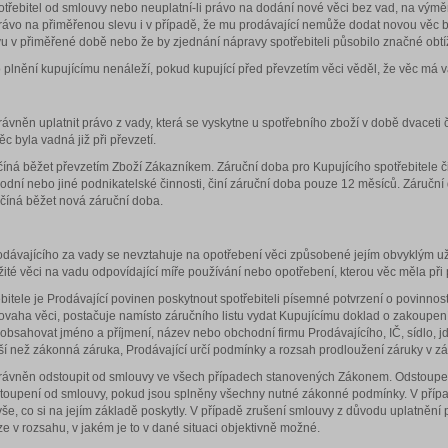
otřebitel od smlouvy nebo neuplatní-li právo na dodání nové věci bez vad, na vým
rávo na přiměřenou slevu i v případě, že mu prodávající nemůže dodat novou věc bez 
 v přiměřené době nebo že by zjednání nápravy spotřebiteli působilo značné obtí
plnění kupujícímu nenáleží, pokud kupující před převzetím věci věděl, že věc má 
rávněn uplatnit právo z vady, která se vyskytne u spotřebního zboží v době dvaceti č
ěc byla vadná již při převzetí.
íná běžet převzetím Zboží Zákazníkem. Záruční doba pro Kupujícího spotřebitele čin
odní nebo jiné podnikatelské činnosti, činí záruční doba pouze 12 měsíců. Záruční
číná běžet nová záruční doba.
ávajícího za vady se nevztahuje na opotřebení věci způsobené jejím obvyklým užív
ité věci na vadu odpovídající míře používání nebo opotřebení, kterou věc měla při p
bitele je Prodávající povinen poskytnout spotřebiteli písemné potvrzení o povinno
ovaha věci, postačuje namísto záručního listu vydat Kupujícímu doklad o zakoupení v
 obsahovat jméno a příjmení, název nebo obchodní firmu Prodávajícího, IČ, sídlo, jd
í než zákonná záruka, Prodávající určí podmínky a rozsah prodloužení záruky v zár
oprávněn odstoupit od smlouvy ve všech případech stanovených Zákonem. Odstoupen
toupení od smlouvy, pokud jsou splněny všechny nutné zákonné podmínky. V přípa
 vše, co si na jejím základě poskytly. V případě zrušení smlouvy z důvodu uplatnění 
ze v rozsahu, v jakém je to v dané situaci objektivně možné.