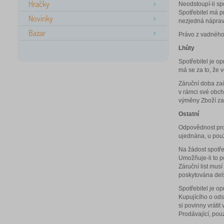
Hračky
Neodstoupí-li sp
Spotřebitel má p
Novinky
nezjedná nápravu
Bazar
Právo z vadného 
Lhůty
Spotřebitel je op
má se za to, že v
Záruční doba zač
v rámci své obch
výměny Zboží za
Ostatní
Odpovědnost prod
ujednána, u použ
Na žádost spotře
Umožňuje-li to p
Záruční list musí
poskytována delš
Spotřebitel je 
Kupujícího o ods
si povinny vrátit
Prodávající, pou