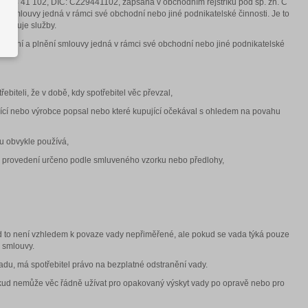
: 294 41 102, DIČ: CZ29441102, zapsaná v obchodním rejstříku pod sp. zn. C
ní smlouvy jedná v rámci své obchodní nebo jiné podnikatelské činnosti. Je to
skytuje služby.
avírání a plnění smlouvy jedná v rámci své obchodní nebo jiné podnikatelské
biteli, že v době, kdy spotřebitel věc převzal,
dávající nebo výrobce popsal nebo které kupující očekával s ohledem na povahu
hu obvykle používá,
o provedení určeno podle smluveného vzorku nebo předlohy,
ud to není vzhledem k povaze vady nepřiměřené, ale pokud se vada týká pouze
d smlouvy.
adu, má spotřebitel právo na bezplatné odstranění vady.
pokud nemůže věc řádně užívat pro opakovaný výskyt vady po opravě nebo pro