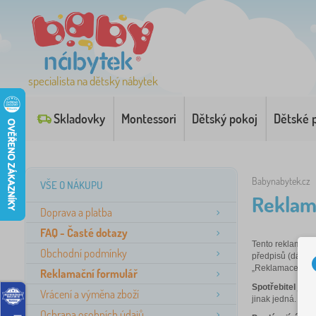
specialista na dětský nábytek
Skladovky
Montessori
Dětský pokoj
Dětské 
Babynabytek.cz
VŠE O NÁKUPU
Reklam
Doprava a platba
FAQ - Časté dotazy
Tento reklamační
Obchodní podmínky
předpisů (dále j
„Reklamace“).
Reklamační formulář
Spotřebitel
je ka
Vrácení a výměna zboží
jinak jedná.
Ochrana osobních údajů