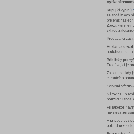
Vyřízení rekla
Kupující vyplní
R
se zbožím vypl
přičemž následně
Zboží, které je 
skladu/zákaznic
Prodávající zasí
Reklamace včetn
nedohodnou na de
Běh lhůty pro vy
Prodávající je p
Za situace, kdy 
chránícího obalo
Servisní středis
Nárok na uplatně
používání zboží
Při jakékoli náv
návštěva servisn
V případě odstou
pokladně v sídle
Bezprostředně po