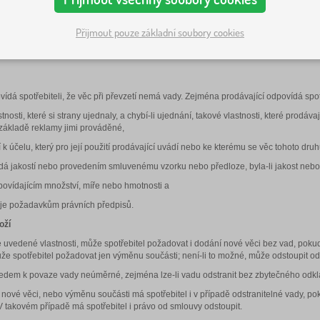
bchodní společnost Babynabytek s.r.o., se sídlem Bukovec 259, 739 85 Bukovec, IČ
Krajského soudu v Ostravě. Babynabytek s.r.o. je osoba, která při uzavírání a plně
ý přímo nebo prostřednictvím jiných podnikatelů dodává Kupujícímu výrobky nebo po
Přijmout pouze základní soubory cookies
ho internetového obchodu je buď Kupující spotřebitel anebo Kupující, který při uz
ídá spotřebiteli, že věc při převzetí nemá vady. Zejména prodávající odpovídá spotře
tnosti, které si strany ujednaly, a chybí-li ujednání, takové vlastnosti, které pro
 základě reklamy jimi prováděné,
 k účelu, který pro její použití prodávající uvádí nebo ke kterému se věc tohoto dru
dá jakostí nebo provedením smluvenému vzorku nebo předloze, byla-li jakost neb
povídajícím množství, míře nebo hmotnosti a
je požadavkům právních předpisů.
oží
 uvedené vlastnosti, může spotřebitel požadovat i dodání nové věci bez vad, pok
ůže spotřebitel požadovat jen výměnu součásti; není-li to možné, může odstoupit o
hledem k povaze vady neúměrné, zejména lze-li vadu odstranit bez zbytečného odkl
nové věci, nebo výměnu součásti má spotřebitel i v případě odstranitelné vady, 
 V takovém případě má spotřebitel i právo od smlouvy odstoupit.