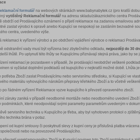
mace
eklamační formulář
na webových stránkách www.babynabytek.cz (pro kratší dobu v
něný
vytištěný Reklamační formulář
na adresu skladu/zákaznického centra Prodáva
 obdrží od Prodávajícího oznámení o přijetí reklamace na zadanou emailovou adres
nutné zaslat výrobci k opravě anebo Kupující se nespokojí se zasláním bezvadné sou
kého centra, uvedeného výše.
lá reklamaci k vyřízení výrobci a po obdržení vyjádření výrobce o reklamaci Prodáv
ě odstranění vady musí být vyřízena bez zbytečného odkladu,
nejpozději do 30 dn
lší lhůtě. Po uplynutí této lhůty se Kupujícímu přiznávají stejná práva, jako by se
řízení reklamací je pozastaven v případě, že prodávající neobdržel veškeré podklady
ovinen si vyžádat doplnění podkladů od kupujícího v nejkratší možné době. Lhůta 
je potřeba Zboží zaslat Prodávajícímu nebo servisnímu středisku, si Kupující ve v
vého materiálu vyhovujícího nárokům přepravy křehkého Zboží a to včetně veškeréh
ko po řádném vyřízení Reklamace vyzve kupujícího k převzetí opraveného zboží.
ní záruky zaniká v případě neodborné montáže nebo neodborného uvedení Zboží do
 v podmínkách, které neodpovídají svými parametry parametrům uvedeným v dokume
štěvě servisního technika u Kupujícího je třeba, aby byl vyhotoven protokol o zjišt
ího technika brána v potaz.
pení od kupní smlouvy či poskytnutí slevy z kupní ceny je příslušná platba vráce
 společnosti nebo na provozovně Prodávajícího.
 převzetí vyreklamovaného Zboží je Kupující povinen toto Zboží prohlédnout a zjiš