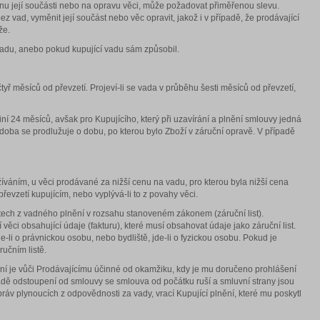
ěnu její součásti nebo na opravu věci, může požadovat přiměřenou slevu.
vad, vyměnit její součást nebo věc opravit, jakož i v případě, že prodávající
že.
vadu, anebo pokud kupující vadu sám způsobil.
tyř měsíců od převzetí. Projeví-li se vada v průběhu šesti měsíců od převzetí,
í 24 měsíců, avšak pro Kupujícího, který při uzavírání a plnění smlouvy jedná
 doba se prodlužuje o dobu, po kterou bylo Zboží v záruční opravě. V případě
áním, u věci prodávané za nižší cenu na vadu, pro kterou byla nižší cena
řevzetí kupujícím, nebo vyplývá-li to z povahy věci.
stech z vadného plnění v rozsahu stanoveném zákonem (záruční list).
ěci obsahující údaje (fakturu), které musí obsahovat údaje jako záruční list.
e-li o právnickou osobu, nebo bydliště, jde-li o fyzickou osobu. Pokud je
učním listě.
í je vůči Prodávajícímu účinné od okamžiku, kdy je mu doručeno prohlášení
dě odstoupení od smlouvy se smlouva od počátku ruší a smluvní strany jsou
práv plynoucích z odpovědnosti za vady, vrací Kupující plnění, které mu poskytl