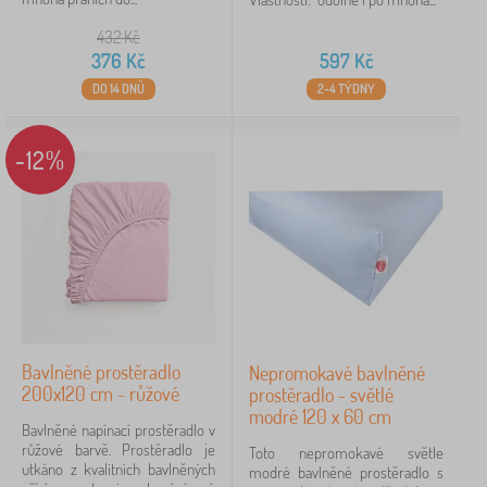
432
Kč
376
Kč
597
Kč
DO 14 DNŮ
2-4 TÝDNY
-12%
Bavlněné prostěradlo
Nepromokavé bavlněné
200x120 cm - růžové
prostěradlo - světlé
modré 120 x 60 cm
Bavlněné napínací prostěradlo v
růžové barvě. Prostěradlo je
Toto nepromokavé světle
utkáno z kvalitních bavlněných
modré bavlněné prostěradlo s