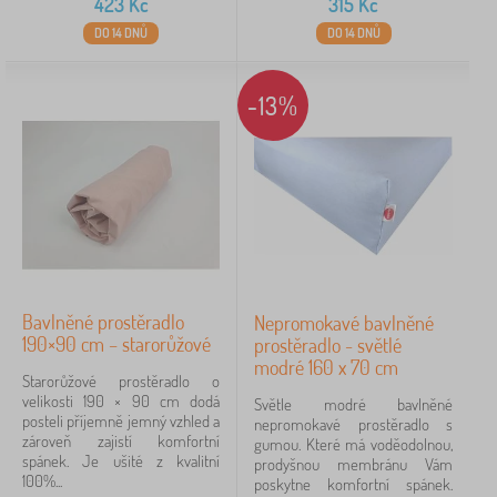
423
Kč
315
Kč
DO 14 DNŮ
DO 14 DNŮ
-13%
Bavlněné prostěradlo
Nepromokavé bavlněné
190×90 cm – starorůžové
prostěradlo - světlé
modré 160 x 70 cm
Starorůžové prostěradlo o
velikosti 190 × 90 cm dodá
Světle modré bavlněné
posteli příjemně jemný vzhled a
nepromokavé prostěradlo s
zároveň zajistí komfortní
gumou. Které má voděodolnou,
spánek. Je ušité z kvalitní
prodyšnou membránu Vám
100%...
poskytne komfortní spánek.