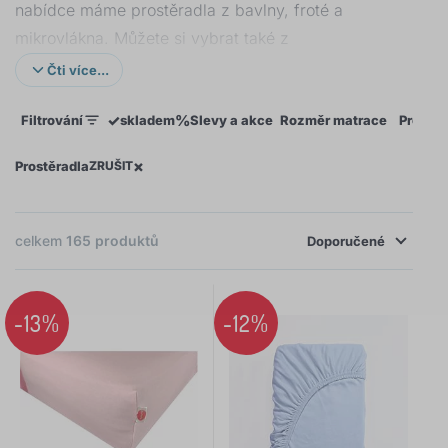
nabídce máme prostěradla z bavlny, froté a
mikrovlákna. Můžete si vybrat také z
nepromokavých, antialergických nebo plyšových
Čti více...
variant. Prostěradla dobře sedí a drží na matraci
✓
%
Filtrování
skladem
Slevy a akce
Rozměr matrace
Proved
díky přesným výrobním rozměrům.
Široká škála velikostí, od 120x60 až po 200x90 cm.
×
Prostěradla
ZRUŠIT
celkem
165
produktů
Doporučené
×
FILTROVÁNÍ
-13%
-12%
Rozměr matrace
160x80 cm
24