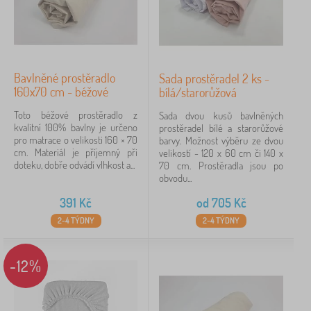
Bavlněné prostěradlo
Sada prostěradel 2 ks -
160x70 cm - béžové
bílá/starorůžová
Toto béžové prostěradlo z
Sada dvou kusů bavlněných
kvalitní 100% bavlny je určeno
prostěradel bílé a starorůžové
pro matrace o velikosti 160 × 70
barvy. Možnost výběru ze dvou
cm. Materiál je příjemný při
velikostí - 120 x 60 cm či 140 x
doteku, dobře odvádí vlhkost a...
70 cm. Prostěradla jsou po
obvodu...
391
Kč
od
705
Kč
2-4 TÝDNY
2-4 TÝDNY
-12%