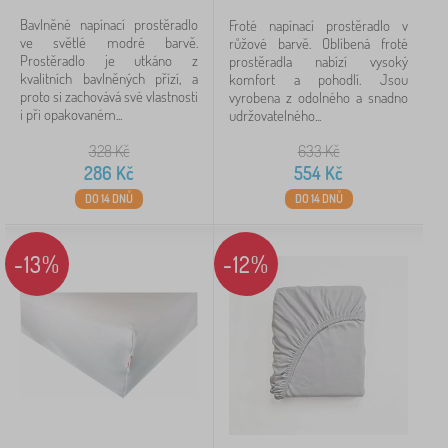
Bavlněné napínací prostěradlo
Froté napínací prostěradlo v
ve světlé modré barvě.
růžové barvě. Oblíbená froté
Prostěradlo je utkáno z
prostěradla nabízí vysoký
kvalitních bavlněných přízí, a
komfort a pohodlí. Jsou
proto si zachovává své vlastnosti
vyrobena z odolného a snadno
i při opakovaném...
udržovatelného...
328
Kč
633
Kč
286
Kč
554
Kč
DO 14 DNŮ
DO 14 DNŮ
-13%
-12%