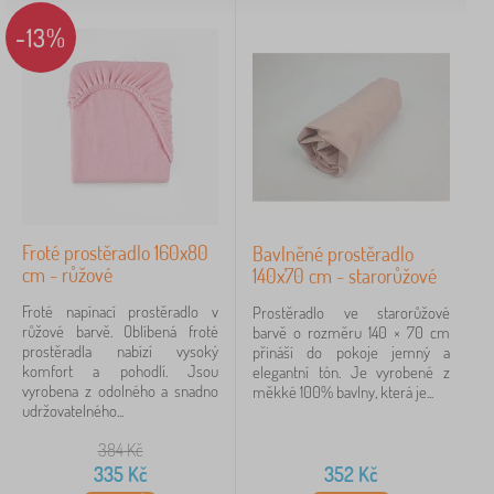
-13%
Froté prostěradlo 160x80
Bavlněné prostěradlo
cm - růžové
140x70 cm - starorůžové
Froté napínací prostěradlo v
Prostěradlo ve starorůžové
růžové barvě. Oblíbená froté
barvě o rozměru 140 × 70 cm
prostěradla nabízí vysoký
přináší do pokoje jemný a
komfort a pohodlí. Jsou
elegantní tón. Je vyrobené z
vyrobena z odolného a snadno
měkké 100% bavlny, která je...
udržovatelného...
384
Kč
335
Kč
352
Kč