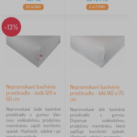
DO 14 DNŮ
2-4 TÝDNY
-13%
Nepromokavé bavlněné
Nepromokavé bavlněné
prostěradlo - šedé 120 x
prostěradlo - bílé 140 x 70
60 cm
cm
Nepromokavé šedé bavlněné
Nepromokavé bílé bavlněné
prostěradlo s gumou Vám
prostěradlo s gumou.
svou voděodolnou, prodyšnou
Disponuje voděodolnou,
membránou zajistí komfortní
prodyšnou membránu, která
spánek. Vlastnosti: odolné i po
zajišťuje komfortní spánek.
mnoha praních do...
Vlastnosti: odolné i po mnoha...