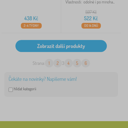
Vlastnosti: odolné i po mnoha...
597
Kč
438
Kč
522
Kč
2-4 TÝDNY
DO 14 DNŮ
Strana:
1
2
3
4
5
6
Čekáte na novinky? Napíšeme vám!
hlídat kategorii