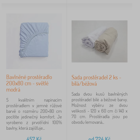
iltrování
Vyhledat v rámci filtru
Dostupnost
Podkategorie
Typ nabídky
Bavlněné prostěradlo
Sada prostěradel 2 ks -
Štítky
200x80 cm - světlé
bílá/béžová
modrá
Sada dvou kusů bavlněných
Pohádkové postavy
prostěradel bílé a béžové barvy.
S kvalitním napínacím
Možnost výběru ze dvou
prostěradlem v jemné růžové
Značky
velikostí - 120 x 60 cm či 140 x
barvě o rozměru 200×80 cm
70 cm. Prostěradla jsou po
pocítíte jedinečný komfort. Je
obvodu lemovaná...
vyrobeno z prvotřídní 100%
bavlny, která zajišťuje...
Zrušit
FILTROVÁNÍ
457
Kč
od
724
Kč