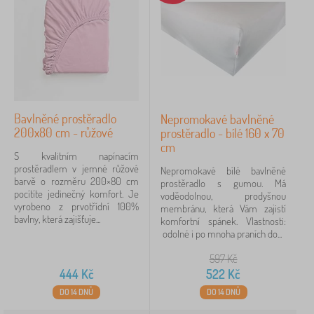
Bavlněné prostěradlo
Nepromokavé bavlněné
200x80 cm - růžové
prostěradlo - bílé 160 x 70
cm
S kvalitním napínacím
prostěradlem v jemné růžové
Nepromokavé bílé bavlněné
barvě o rozměru 200×80 cm
prostěradlo s gumou. Má
pocítíte jedinečný komfort. Je
voděodolnou, prodyšnou
vyrobeno z prvotřídní 100%
membránu, která Vám zajistí
bavlny, která zajišťuje...
komfortní spánek. Vlastnosti:
odolné i po mnoha praních do...
597
Kč
444
Kč
522
Kč
DO 14 DNŮ
DO 14 DNŮ