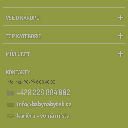
VŠE O NÁKUPU
TOP KATEGORIE
MŮJ ÚČET
KONTAKTY
infolinka:
PO-PÁ 8:00-16:00
+420
228 884 992
info@babynabytek.cz
kariéra - volná místa