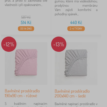
přízí, a proto si zachovává své
gumou, které má voděodolnou,
vlastnosti i při opakovaném...
prodyšnou membránu
Vám zajistí komfortní a
pohodlný spánek...
587
Kč
514
Kč
440
Kč
DO 14 DNŮ
2-4 TÝDNY
-12%
-13%
Bavlněné prostěradlo
Bavlněné prostěradlo
190x90 cm - růžové
200x140 cm - šedé
S kvalitním napínacím
Bavlněné napínací prostěradlo v