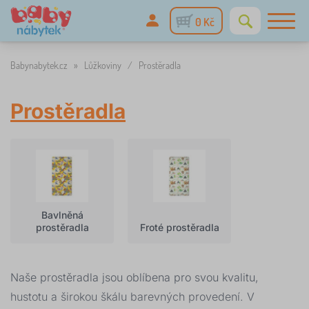
0 Kč
Babynabytek.cz
»
Lůžkoviny
/
Prostěradla
Prostěradla
Bavlněná
prostěradla
Froté prostěradla
Naše prostěradla jsou oblíbena pro svou kvalitu,
hustotu a širokou škálu barevných provedení. V