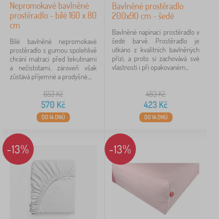
Nepromokavé bavlněné
Bavlněné prostěradlo
prostěradlo - bílé 160 x 80
200x90 cm - šedé
cm
Bavlněné napínací prostěradlo v
šedé barvě. Prostěradlo je
Bílé bavlněné nepromokavé
utkáno z kvalitních bavlněných
prostěradlo s gumou spolehlivě
přízí, a proto si zachovává své
chrání matraci před tekutinami
vlastnosti i při opakovaném...
a nečistotami, zároveň však
zůstává příjemné a prodyšné....
653
Kč
483
Kč
570
Kč
423
Kč
DO 14 DNŮ
DO 14 DNŮ
-13%
-13%