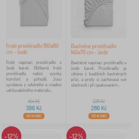
Materiál
bavlna
77
froté
Froté prostěradlo 180x80
40
Bavlněné prostěradlo
cm - šedé
140x70 cm - šedé
100% bavlna
38
Froté napínací prostěradlo v
Bavlněné napínací prostěradlo v
šedé barvě. Oblíbená froté
šedé barvě. Prostěradlo je
100% cotton
4
prostěradla nabízí vysoký
utkáno z kvalitních bavlněných
komfort a pohodlí. Jsou
přízí, a proto si zachovává své
vyrobena z odolného a snadno
vlastnosti i při opakovaném...
mušelín
1
udržovatelného materiálu...
vrchní vrstva: 100% bambus - Bambusová viskóza 100%; 
1
454
Kč
328
Kč
396
Kč
286
Kč
DO 14 DNŮ
DO 14 DNŮ
Barva
-12%
-12%