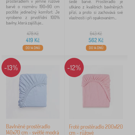
prostěradlem v jemné růžové
šedé barvě. Prostěradlo je
barvě o rozměru 190×90 cm
utkáno z kvalitních bavlněných
pocítíte jedinečný komfort. Je
přízí, a proto si zachovává své
vyrobeno z prvotřídní 100%
vlastnosti i při opakovaném...
bavlny, která zajišťuje...
478
Kč
643
Kč
419
Kč
562
Kč
DO 14 DNŮ
DO 14 DNŮ
-13%
-12%
Bavlněné prostěradlo
Froté prostěradlo 200x120
140x70 cm - světlé modrá
cm - růžové