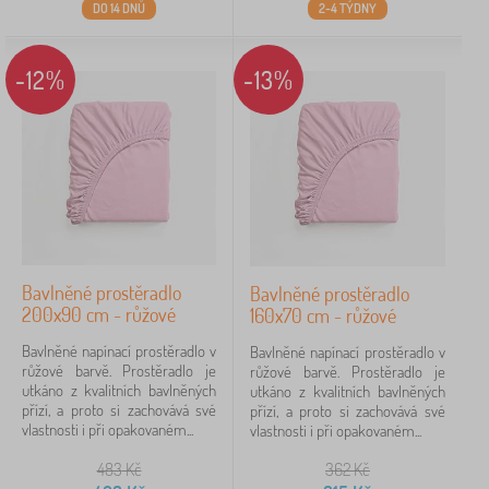
DO 14 DNŮ
2-4 TÝDNY
-12%
-13%
Bavlněné prostěradlo
Bavlněné prostěradlo
200x90 cm - růžové
160x70 cm - růžové
Bavlněné napínací prostěradlo v
Bavlněné napínací prostěradlo v
růžové barvě. Prostěradlo je
růžové barvě. Prostěradlo je
utkáno z kvalitních bavlněných
utkáno z kvalitních bavlněných
přízí, a proto si zachovává své
přízí, a proto si zachovává své
vlastnosti i při opakovaném...
vlastnosti i při opakovaném...
483
Kč
362
Kč