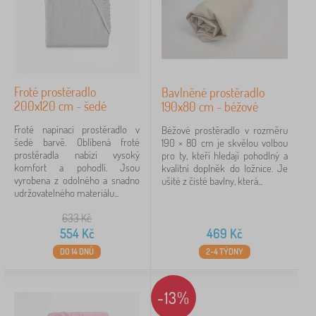
Froté prostěradlo
Bavlněné prostěradlo
200x120 cm - šedé
190x80 cm - béžové
Froté napínací prostěradlo v
Béžové prostěradlo v rozměru
šedé barvě. Oblíbená froté
190 × 80 cm je skvělou volbou
prostěradla nabízí vysoký
pro ty, kteří hledají pohodlný a
komfort a pohodlí. Jsou
kvalitní doplněk do ložnice. Je
vyrobena z odolného a snadno
ušité z čisté bavlny, která...
udržovatelného materiálu...
633
Kč
554
Kč
469
Kč
DO 14 DNŮ
2-4 TÝDNY
-13%