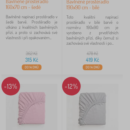
Bavlněné prostěradlo
Bavlněné prostěradlo
160x70 cm - šedé
190x90 cm - bílé
Bavlněné napínací prostěradlo v
Toto kvalitní napínací
šedé barvě. Prostěradlo je
prostěradlo v bílé barvě o
utkáno z kvalitních bavlněných
rozměru 190x90 cm je
přízí, a proto si zachovává své
vyrobeno z prvotřídních
vlastnosti i při opakovaném...
bavlněných přízí, díky čemuž si
zachovává své vlastnosti i po...
362
Kč
478
Kč
315
Kč
419
Kč
DO 14 DNŮ
DO 14 DNŮ
-13%
-12%