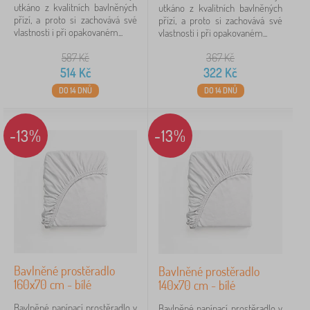
utkáno z kvalitních bavlněných
utkáno z kvalitních bavlněných
přízí, a proto si zachovává své
přízí, a proto si zachovává své
vlastnosti i při opakovaném...
vlastnosti i při opakovaném...
587
Kč
367
Kč
514
Kč
322
Kč
DO 14 DNŮ
DO 14 DNŮ
-13%
-13%
Bavlněné prostěradlo
Bavlněné prostěradlo
160x70 cm - bílé
140x70 cm - bílé
Bavlněné napínací prostěradlo v
Bavlněné napínací prostěradlo v