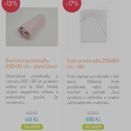
-13%
-17%
Bavlněné prostěradlo
Froté prostěradlo 200x180
200×90 cm - starorůžové
cm - bílé
Starorůžové prostěradlo o
Froté napínací prostěradlo v bílé
rozměru 200 × 90 cm je ideální
barvě. Oblíbená froté
volbou pro ty, kteří hledají
prostěradla nabízí vysoký
spojení elegantního vzhledu a
komfort a pohodlí. Jsou
praktického použití. Je
vyrobena z odolného a snadno
vyrobené z...
udržovatelného materiálu...
459
Kč
829
Kč
401
Kč
686
Kč
SKLADEM
SKLADEM