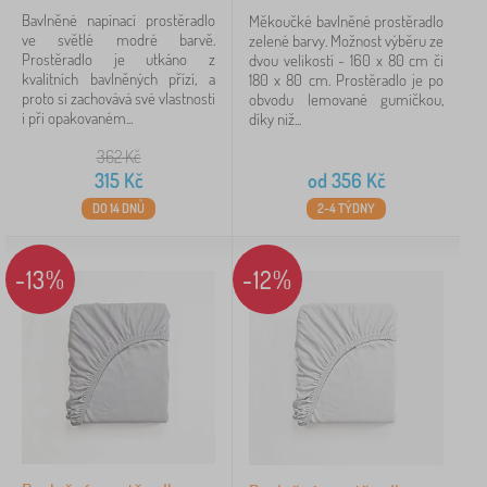
Bavlněné napínací prostěradlo
Měkoučké bavlněné prostěradlo
ve světlé modré barvě.
zelené barvy. Možnost výběru ze
Prostěradlo je utkáno z
dvou velikostí - 160 x 80 cm či
kvalitních bavlněných přízí, a
180 x 80 cm. Prostěradlo je po
proto si zachovává své vlastnosti
obvodu lemované gumičkou,
i při opakovaném...
díky niž...
362
Kč
315
Kč
od
356
Kč
DO 14 DNŮ
2-4 TÝDNY
-13%
-12%