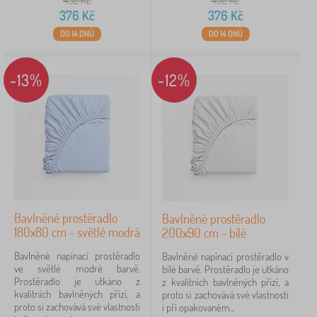
432
Kč
432
Kč
376
Kč
376
Kč
DO 14 DNŮ
DO 14 DNŮ
-13%
-12%
Bavlněné prostěradlo
Bavlněné prostěradlo
180x80 cm - světlé modrá
200x90 cm - bílé
Bavlněné napínací prostěradlo
Bavlněné napínací prostěradlo v
ve světlé modré barvě.
bílé barvě. Prostěradlo je utkáno
Prostěradlo je utkáno z
z kvalitních bavlněných přízí, a
kvalitních bavlněných přízí, a
proto si zachovává své vlastnosti
proto si zachovává své vlastnosti
i při opakovaném...