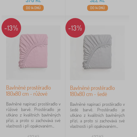
376
Kč
322
Kč
DO 14 DNŮ
DO 14 DNŮ
-13%
-13%
Bavlněné prostěradlo
Bavlněné prostěradlo
180x80 cm - růžové
180x80 cm - šedé
Bavlněné napínací prostěradlo v
Bavlněné napínací prostěradlo v
růžové barvě. Prostěradlo je
šedé barvě. Prostěradlo je
utkáno z kvalitních bavlněných
utkáno z kvalitních bavlněných
přízí, a proto si zachovává své
přízí, a proto si zachovává své
vlastnosti i při opakovaném...
vlastnosti i při opakovaném...