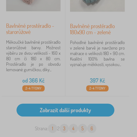
Bavlněné prostěradlo -
Bavlněné prostěradlo
starorůžové
180x90 cm - zelené
Měkoučké bavlněné prostěradlo
Pohodlné bavlněné prostěradlo
starorůžové barvy. Možnost
v zelené barvě je navrženo pro
výběru ze dvou velikostí - 160 x
matrace o velikosti 180 × 90 cm.
80 cm či 180 x 80 cm.
Kvalitní 100% bavlna se
Prostěradlo je po obvodu
vyznačuje měkkostí, vysokou...
lemované gumičkou, díky...
od
366
Kč
397
Kč
2-4 TÝDNY
2-4 TÝDNY
Strana:
1
2
3
4
5
6