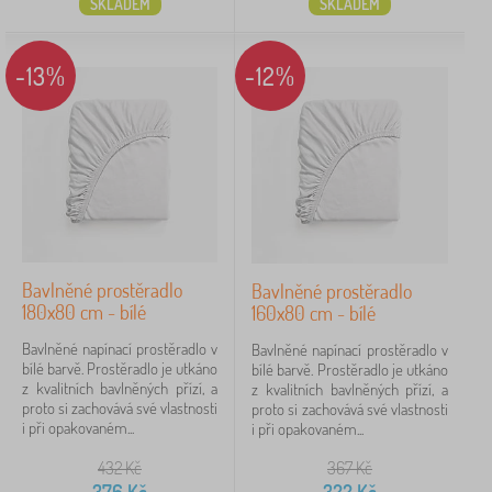
SKLADEM
SKLADEM
-13%
-12%
Bavlněné prostěradlo
Bavlněné prostěradlo
180x80 cm - bílé
160x80 cm - bílé
Bavlněné napínací prostěradlo v
Bavlněné napínací prostěradlo v
bílé barvě. Prostěradlo je utkáno
bílé barvě. Prostěradlo je utkáno
z kvalitních bavlněných přízí, a
z kvalitních bavlněných přízí, a
proto si zachovává své vlastnosti
proto si zachovává své vlastnosti
i při opakovaném...
i při opakovaném...
432
Kč
367
Kč