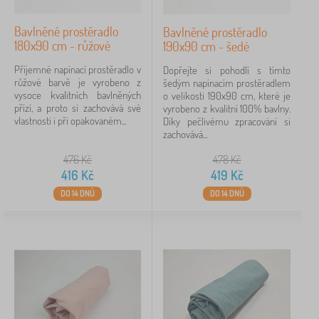
Bavlněné prostěradlo
Bavlněné prostěradlo
180x90 cm - růžové
190x90 cm - šedé
Příjemné napínací prostěradlo v
Dopřejte si pohodlí s tímto
růžové barvě je vyrobeno z
šedým napínacím prostěradlem
vysoce kvalitních bavlněných
o velikosti 190x90 cm, které je
přízí, a proto si zachovává své
vyrobeno z kvalitní 100% bavlny.
vlastnosti i při opakovaném...
Díky pečlivému zpracování si
zachovává...
476
Kč
478
Kč
416
Kč
419
Kč
DO 14 DNŮ
DO 14 DNŮ