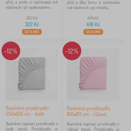
přízí, a proto si zachovává své
přízí a díky tomu si zachovává
vlastnosti i při opakovaném...
své vlastnosti i po mnoha...
367
Kč
476
Kč
322
Kč
416
Kč
DO 14 DNŮ
DO 14 DNŮ
-12%
-12%
Bavlněné prostěradlo
Bavlněné prostěradlo
200x120 cm - šedé
160x80 cm - růžové
Bavlněné napínací prostěradlo v
Bavlněné napínací prostěradlo v
šedé barvě. Prostěradlo je
růžové barvě. Prostěradlo je