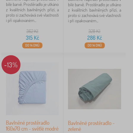
bílé barvě. Prostěradlo je utkáno
bílé barvě. Prostěradlo je utkáno
z kvalitních bavlněných přízí, a
z kvalitních bavlněných přízí, a
proto si zachovává své vlastnosti
proto si zachovává své vlastnosti
i při opakovaném...
i při opakovaném...
362
Kč
328
Kč
315
Kč
286
Kč
DO 14 DNŮ
DO 14 DNŮ
-13%
Bavlněné prostěradlo
Bavlněné prostěradlo -
160x70 cm - světlé modré
zelené