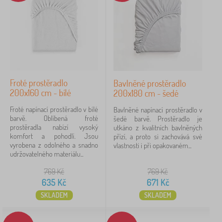
iltrování
Vyhledat v rámci filtru
Dostupnost
Podkategorie
Froté prostěradlo
Bavlněné prostěradlo
200x160 cm - bílé
200x180 cm - šedé
Typ nabídky
Froté napínací prostěradlo v bílé
Bavlněné napínací prostěradlo v
barvě. Oblíbená froté
šedé barvě. Prostěradlo je
Štítky
prostěradla nabízí vysoký
utkáno z kvalitních bavlněných
komfort a pohodlí. Jsou
přízí, a proto si zachovává své
vyrobena z odolného a snadno
vlastnosti i při opakovaném...
Pohádkové postavy
udržovatelného materiálu...
769
Kč
769
Kč
Značky
635
Kč
671
Kč
SKLADEM
SKLADEM
Zrušit
FILTROVÁNÍ