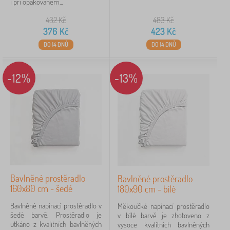
i při opakovaném...
432
Kč
483
Kč
376
Kč
423
Kč
DO 14 DNŮ
DO 14 DNŮ
-12%
-13%
Bavlněné prostěradlo
Bavlněné prostěradlo
160x80 cm - šedé
180x90 cm - bílé
Bavlněné napínací prostěradlo v
Měkoučké napínací prostěradlo
šedé barvě. Prostěradlo je
v bílé barvě je zhotoveno z
utkáno z kvalitních bavlněných
vysoce kvalitních bavlněných