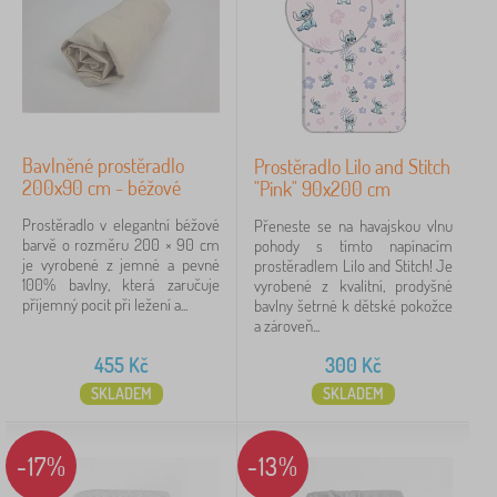
růžová
39
bílá
34
šedá
29
Bavlněné prostěradlo
Prostěradlo Lilo and Stitch
modrá
26
200x90 cm - béžové
"Pink" 90x200 cm
zelená
7
Prostěradlo v elegantní béžové
Přeneste se na havajskou vlnu
barvě o rozměru 200 × 90 cm
pohody s tímto napínacím
je vyrobené z jemné a pevné
prostěradlem Lilo and Stitch! Je
mix barev
6
100% bavlny, která zaručuje
vyrobené z kvalitní, prodyšné
příjemný pocit při ležení a...
bavlny šetrné k dětské pokožce
zobrazit
a zároveň...
více >
455
Kč
300
Kč
Cena
SKLADEM
SKLADEM
203 Kč
1 039 Kč
-17%
-13%