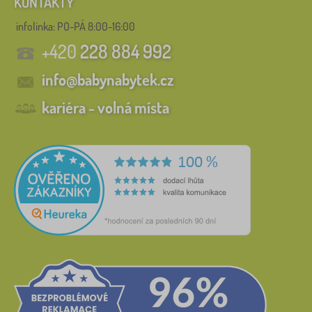
KONTAKTY
infolinka:
PO-PÁ 8:00-16:00
+420
228 884 992
info@babynabytek.cz
kariéra - volná místa