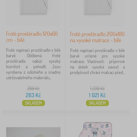
Materiál
bavlna
77
Froté prostěradlo 120x60
Froté prostěradlo 200x180
cm - bílé
na vysoké matrace - bílé
froté
40
Froté napínací prostěradlo v bílé
Froté napínací prostěradlo v bílé
barvě. Oblíbená froté
barvě určené pro vysoké
100% bavlna
38
prostěradla nabízí vysoký
matrace. Vlastnosti: příjemné
komfort a pohodlí. Jsou
na dotek vysoká savost a
100% cotton
4
vyrobena z odolného a snadno
prodyšnost chrání matraci před...
udržovatelného materiálu...
mušelín
1
299
Kč
1 238
Kč
263
Kč
1 021
Kč
vrchní vrstva: 100% bambus - Bambusová viskóza 100%; 
1
SKLADEM
SKLADEM
Barva