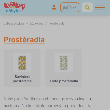
0 Kč
Babynabytek.cz
»
Lůžkoviny
/
Prostěradla
Prostěradla
Bavlněná
prostěradla
Froté prostěradla
Naše prostěradla jsou oblíbena pro svou kvalitu,
hustotu a širokou škálu barevných provedení. V