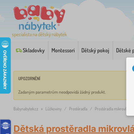
specialista na dětský nábytek
Skladovky
Montessori
Dětský pokoj
Dětské 
UPOZORNĚNÍ
Zadaným parametrům neodpovídá žádný produkt.
Babynabytek.cz
»
Lůžkoviny
/
Prostěradla
/
Prostěradla mikrovlákno
Dětská prostěradla mikrovl