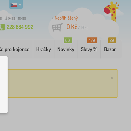
Nepřihlášený
O-PÁ 8:00 - 16:00
0 Kč
228 884 992
/
0
ks
88
479
29
še pro kojence
Hračky
Novinky
Slevy %
Bazar
.
×