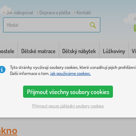
Jak nakupovat
Doprava a platba
Kontakt
P
postele
Dětské matrace
Dětský nábytek
Lůžkoviny
V
Tyto stránky využívají soubory cookies, které usnadňují jejich prohlížení
Další informace o tom,
jak používáme cookies.
Přijmout všechny soubory cookies
Přijmout pouze základní soubory cookies
ákno