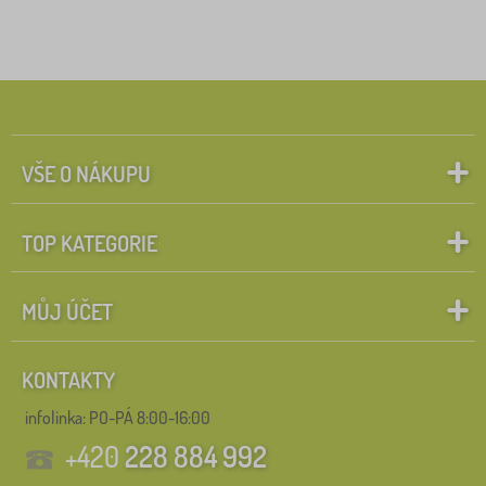
Štítky
1
Novinka
0
✓
Slevy
8
VŠE O NÁKUPU
Vyhledat v rámci filtru
TOP KATEGORIE
Zrušit
FILTROVÁNÍ
MŮJ ÚČET
KONTAKTY
infolinka:
PO-PÁ 8:00-16:00
+420
228 884 992