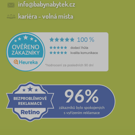
info@babynabytek.cz
kariéra - volná místa