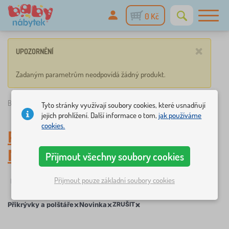
0 Kč
×
UPOZORNĚNÍ
Zadaným parametrům neodpovídá žádný produkt.
Babynabytek.cz
»
Lůžkoviny
/
Přikrývky a polštáře
/
Novinka
Tyto stránky využívají soubory cookies, které usnadňují
jejich prohlížení. Další informace o tom,
jak používáme
cookies.
Přikrývky a polštáře
,
Novinka
Přijmout všechny soubory cookies
Přijmout pouze základní soubory cookies
Filtrování
Štítky
1
1
×
×
×
Přikrývky a polštáře
Novinka
ZRUŠIT
×
FILTROVÁNÍ