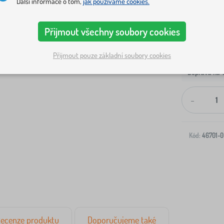
Další informace o tom,
jak používáme cookies.
Přijmout všechny soubory cookies
Přijmout pouze základní soubory cookies
Doprava na V
-
Kód:
46701-0
ecenze produktu
Doporučujeme také