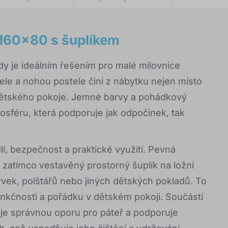
 160x80 s šuplíkem
y je ideálním řešením pro malé milovnice
le a nohou postele činí z nábytku nejen místo
dětského pokoje. Jemné barvy a pohádkový
mosféru, která podporuje jak odpočinek, tak
í, bezpečnost a praktické využití. Pevná
t, zatímco vestavěný prostorný šuplík na ložní
vek, polštářů nebo jiných dětských pokladů. To
 funkčnosti a pořádku v dětském pokoji. Součástí
uje správnou oporu pro páteř a podporuje