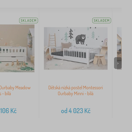
SKLADEM
SKLADEM
>
l Ourbaby Meadow
Dětská nízká postel Montessori
Děts
s - bílá
Ourbaby Minni - bílá
 106
Kč
od
4 023
Kč