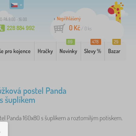
Nepřihlášený
O-PÁ 8:00 - 16:00
0 Kč
228 884 992
/
0
ks
89
478
29
še pro kojence
Hračky
Novinky
Slevy %
Bazar
žková postel Panda
s šuplíkem
tel Panda 160x80 s šuplíkem a roztomilým potiskem.
.