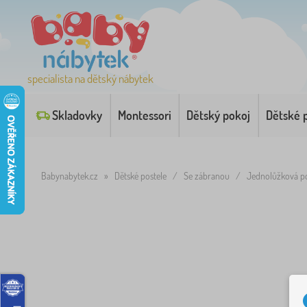
specialista na dětský nábytek
Skladovky
Montessori
Dětský pokoj
Dětské 
Babynabytek.cz
»
Dětské postele
/
Se zábranou
/
Jednolůžková po