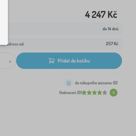
4 247 Kč
do 14 dnů
257 Kč
aši adresu od:
+
Přidat do košíku
do nákupního seznamu (
0
)
Hodnocení (0)
4