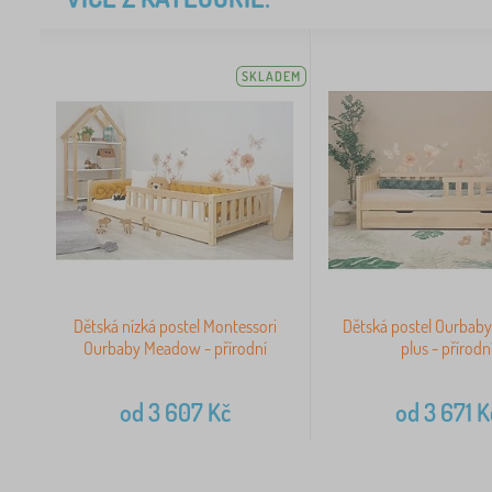
SKLADEM
Dětská nízká postel Montessori
Dětská postel Ourba
Ourbaby Meadow - přírodní
plus - přírodn
od
3 607
Kč
od
3 671
K