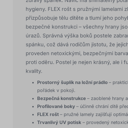
zdravý spánek. Navíc má snímatelný potah
hygieny. FLEX rošt s pružnými lamelami z
přizpůsobuje tělu dítěte a tlumí jeho pohy
bezpečné konstrukci – všechny hrany jsou
úrazů. Správná výška boků postele zabr
spánku, což dává rodičům jistotu, že jejic
proveden netoxickými, bezpečnými barvami
proti oděru. Postel je nejen krásný, ale i
kvality.
Prostorný šuplík na ložní prádlo
– prakti
pořádek v pokoji.
Bezpečná konstrukce
– zaoblené hrany a
Profilované boky
– účinně chrání dítě p
FLEX rošt
– pružné lamely zajišťují optim
Trvanlivý UV potisk
– provedený netoxick