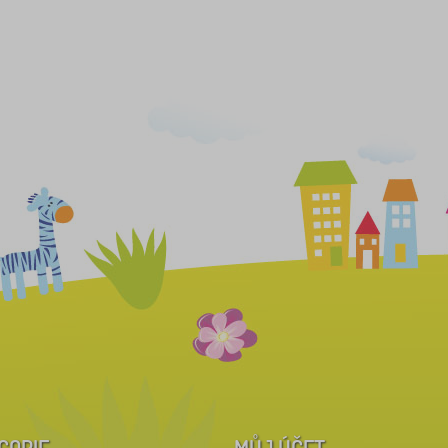
GORIE
MŮJ ÚČET