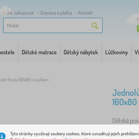
Jak nakupovat
Doprava a platba
Kontakt
P
postele
Dětské matrace
Dětský nábytek
Lůžkoviny
V
stel Panda 160x80 s šuplíkem
Jednolů
160x80 
Dětská pos
..
více
Tyto stránky využívají soubory cookies, které usnadňují jejich prohlížení