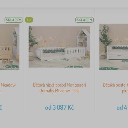
SKLADEM
Tip
SKLADEM
by Meadow
Dětská nízká postel Montessori
Dětská poste
í
Ourbaby Meadow - bílá
plu
č
od
3 897
Kč
od
4