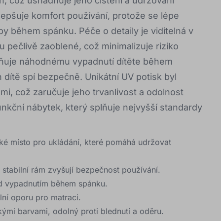
, což usnadňuje jeho čištění a udržování
lepšuje komfort používání, protože se lépe
by během spánku. Péče o detaily je viditelná v
 pečlivě zaoblené, což minimalizuje riziko
aňuje náhodnému vypadnutí dítěte během
h dítě spí bezpečně. Unikátní UV potisk byl
, což zaručuje jeho trvanlivost a odolnost
 funkční nábytek, který splňuje nejvyšší standardy
cké místo pro ukládání, které pomáhá udržovat
 stabilní rám zvyšují bezpečnost používání.
řed vypadnutím během spánku.
ální oporu pro matraci.
ými barvami, odolný proti blednutí a oděru.