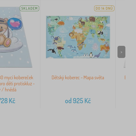
SKLADEM
DO 14 DNŮ
>
0 mycí kobereček
Dětský koberec - Mapa světa
BAMBI
ro děti protiskluz -
Holč
 / hnědá
pr
728
Kč
od
925
Kč