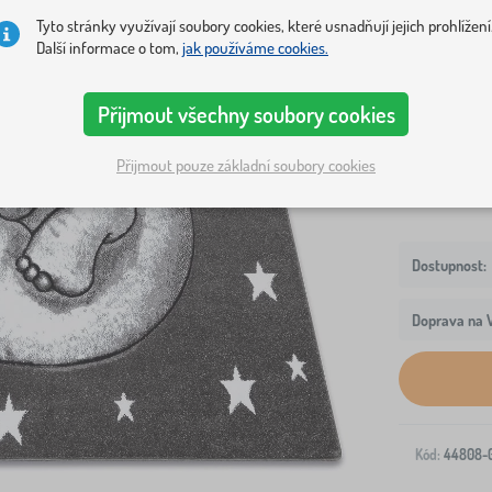
Tyto stránky využívají soubory cookies, které usnadňují jejich prohlížení
sloník obk
Další informace o tom,
jak používáme cookies.
Rozměr kober
Přijmout všechny soubory cookies
120x170 cm
Přijmout pouze základní soubory cookies
Doprava na V
Kód:
44808-