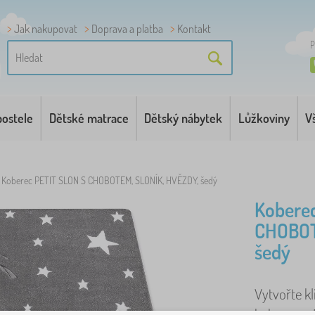
Jak nakupovat
Doprava a platba
Kontakt
P
postele
Dětské matrace
Dětský nábytek
Lůžkoviny
V
Koberec PETIT SLON S CHOBOTEM, SLONÍK, HVĚZDY, šedý
Kobere
CHOBOT
šedý
Vytvořte k
kobercem 