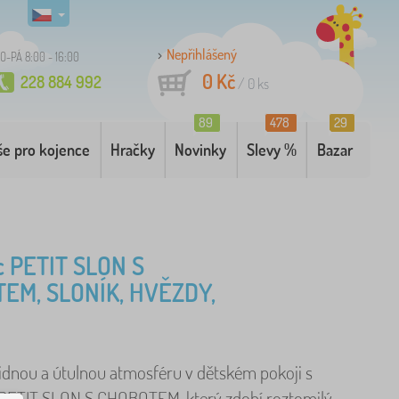
Nepřihlášený
O-PÁ 8:00 - 16:00
0 Kč
228 884 992
/
0
ks
89
478
29
še pro kojence
Hračky
Novinky
Slevy %
Bazar
c PETIT SLON S
EM, SLONÍK, HVĚZDY,
lidnou a útulnou atmosféru v dětském pokoji s
PETIT SLON S CHOBOTEM, který zdobí roztomilý