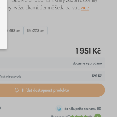
.
lopený hvězdičkami. Jemně šedá barva ..
více
ců
140x190 cm
160x220 cm
1 951 Kč
dočasně vyprodáno
129 Kč
aši adresu od:
Hlídat dostupnost produktu
0
do nákupního seznamu (
0
)