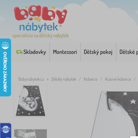
specialista na dětský nábytek
Skladovky
Montessori
Dětský pokoj
Dětské 
Babynabytek.cz
»
Dětský nábytek
/
Koberce
/
Kusové koberce
/