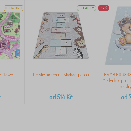
DO 14 DNŮ
SKLADEM
-17%
et Town
Dětský koberec - Skákací panák
BAMBINO 4303
Medvídek, pilot p
modrý
č
od
514
Kč
od