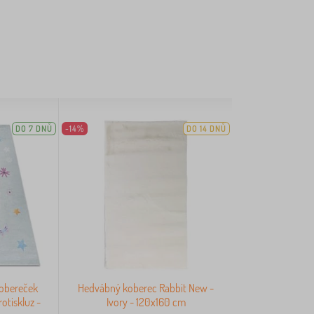
DO 7 DNŮ
-14%
DO 14 DNŮ
obereček
Hedvábný koberec Rabbit New -
rotiskluz -
Ivory - 120x160 cm