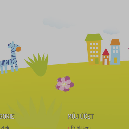
GORIE
MŮJ ÚČET
bytek
Přihlášení