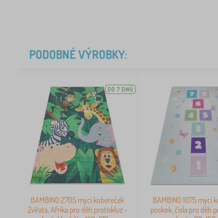
PODOBNÉ VÝROBKY:
DO 7 DNŮ
BAMBINO 2705 mycí kobereček
BAMBINO 1075 mycí k
Zvířata, Afrika pro děti protiskluz -
poskok, čísla pro děti p