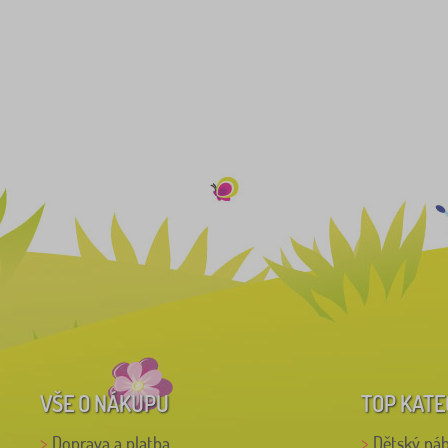
VŠE O NÁKUPU
TOP KATE
Doprava a platba
Dětský ná