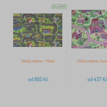
SKLADEM
Dětský koberec - Město
Dětský koberec Swe
od
805
Kč
od
437
K