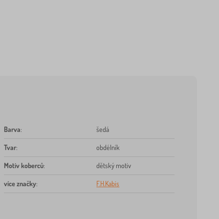
Barva
:
šedá
Tvar
:
obdélník
Motiv koberců
:
dětský motiv
více značky
:
F.H.Kabis