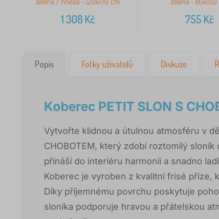
zelená / hnědá - 120x170 cm
zelená - 80x150
1 308
Kč
755
Kč
Popis
Fotky uživatelů
Diskuze
R
Koberec PETIT SLON S CHO
Vytvořte klidnou a útulnou atmosféru v 
CHOBOTEM, který zdobí roztomilý sloník
přináší do interiéru harmonii a snadno l
Koberec je vyroben z kvalitní frisé příze
Díky příjemnému povrchu poskytuje pohodl
sloníka podporuje hravou a přátelskou atm