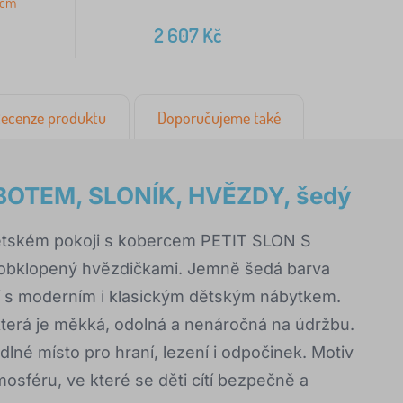
 cm
2 607
Kč
ecenze produktu
Doporučujeme také
BOTEM, SLONÍK, HVĚZDY, šedý
dětském pokoji s kobercem PETIT SLON S
 obklopený hvězdičkami. Jemně šedá barva
adí s moderním i klasickým dětským nábytkem.
, která je měkká, odolná a nenáročná na údržbu.
né místo pro hraní, lezení i odpočinek. Motiv
osféru, ve které se děti cítí bezpečně a