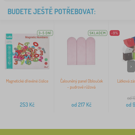
BUDETE JEŠTĚ POTŘEBOVAT:
3-5 DNÍ
SKLADEM
-9%
>
Magnetické dřevěné číslice
Čalouněný panel Oblouček
Látková zá
- pudrově růžová
od 1
253
Kč
od
217
Kč
od
9