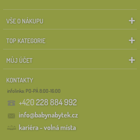
VŠE O NÁKUPU
TOP KATEGORIE
MŮJ ÚČET
KONTAKTY
infolinka:
PO-PÁ 8:00-16:00
+420
228 884 992
info@babynabytek.cz
kariéra - volná místa