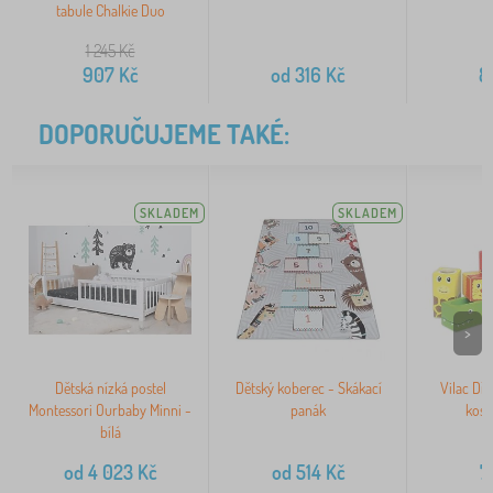
tabule Chalkie Duo
1 245
Kč
1
907
Kč
od
316
Kč
8
DOPORUČUJEME TAKÉ:
SKLADEM
SKLADEM
>
Dětská nízká postel
Dětský koberec - Skákací
Vilac Dř
Montessori Ourbaby Minni -
panák
kost
bílá
od
4 023
Kč
od
514
Kč
7