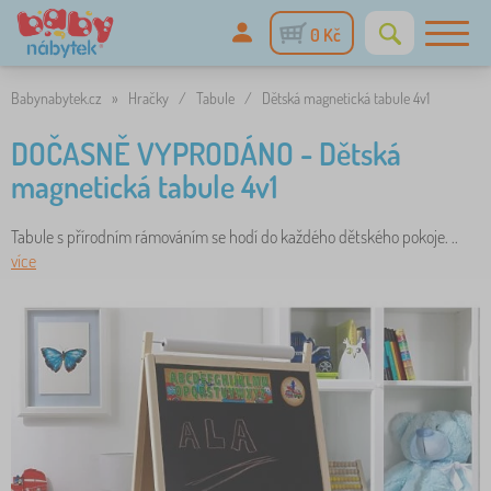
0 Kč
Babynabytek.cz
»
Hračky
/
Tabule
/
Dětská magnetická tabule 4v1
DOČASNĚ VYPRODÁNO - Dětská
magnetická tabule 4v1
Tabule s přírodním rámováním se hodí do každého dětského pokoje. ..
více