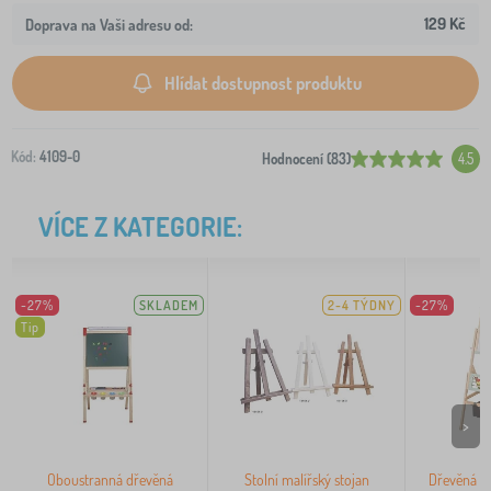
129 Kč
Doprava na Vaši adresu od:
Hlídat dostupnost produktu
Kód:
4109-0
Hodnocení (83)
4.5
VÍCE Z KATEGORIE:
-27%
SKLADEM
2-4 TÝDNY
-27%
Tip
>
Oboustranná dřevěná
Stolní malířský stojan
Dřevěná t