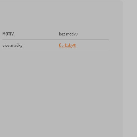
MOTIV
:
bez motivu
více značky
:
Ourbaby®