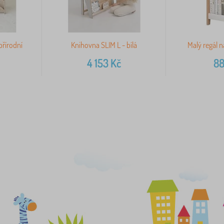
řírodní
Knihovna SLIM L - bílá
Malý regál n
4 153
Kč
8