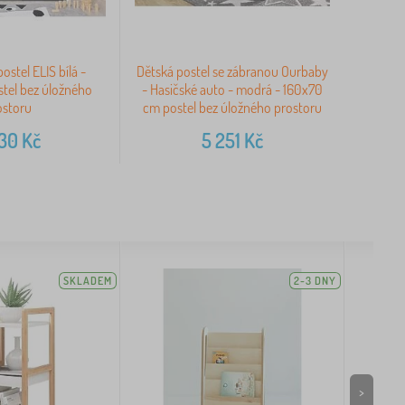
stel ELIS bílá -
Dětská postel se zábranou Ourbaby
tel bez úložného
- Hasičské auto - modrá - 160x70
ostoru
cm postel bez úložného prostoru
430
Kč
5 251
Kč
SKLADEM
2-3 DNY
>