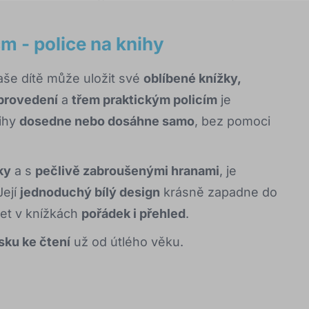
m - police na knihy
aše dítě může uložit své
oblíbené knížky,
provedení
a
třem praktickým policím
je
nihy
dosedne nebo dosáhne samo
, bez pomoci
ky
a s
pečlivě zabroušenými hranami
, je
Její
jednoduchý bílý design
krásně zapadne do
et v knížkách
pořádek i přehled
.
sku ke čtení
už od útlého věku.