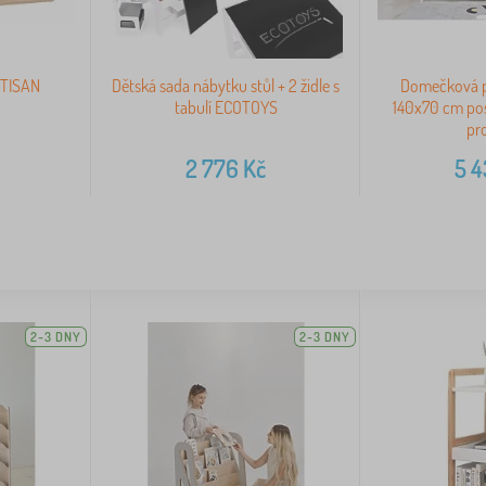
RTISAN
Dětská sada nábytku stůl + 2 židle s
Domečková po
tabulí ECOTOYS
140x70 cm pos
pr
2 776
Kč
5 
2-3 DNY
2-3 DNY