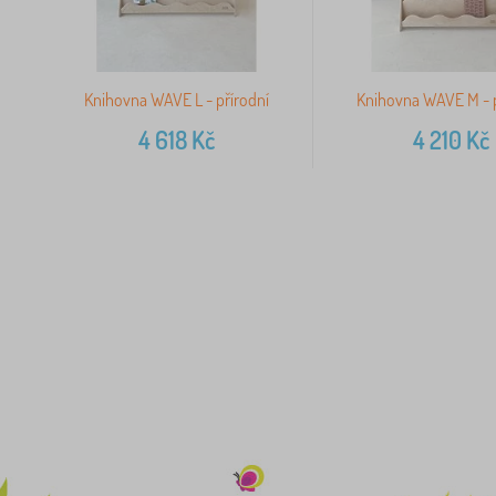
Knihovna WAVE L - přírodní
Knihovna WAVE M - p
4 618
Kč
4 210
Kč