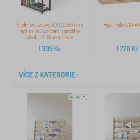
Školní počítačový stůl 120x60 cm s
Regál Malax 2X3 A
regálem se 3 policemi, starožitný
ořech, loft ModernHome
1 309
Kč
1 720
Kč
VÍCE Z KATEGORIE:
SKLADEM