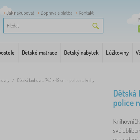
Jak nakupovat
Doprava a platba
Kontakt
P
postele
Dětské matrace
Dětský nábytek
Lůžkoviny
V
hovny
/
Dětská knihovna 74,5 x 49 cm - police na knihy
Dětská 
police 
Knihovničk
své oblíbe
provedení 