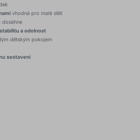
ádek
nami
vhodná pro malé děti
no dosáhne
stabilitu a odolnost
aždým dětským pokojem
u sestavení