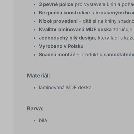
3 pevné police
pro vystavení knih a poh
Bezpečná konstrukce
s
broušenými hra
Nízké provedení
– dítě si na knihy snad
Kvalitní laminovaná MDF deska
zaručuje
Jednoduchý bílý design
, který ladí s k
Vyrobeno v Polsku
Snadná montáž
– produkt k
samostatném
Materiál:
laminovaná MDF deska
Barva:
bílá