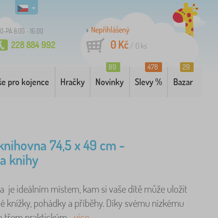
Nepřihlášený
O-PÁ 8:00 - 16:00
0 Kč
228 884 992
/
0
ks
89
478
29
še pro kojence
Hračky
Novinky
Slevy %
Bazar
knihovna 74,5 x 49 cm -
na knihy
a je ideálním místem, kam si vaše dítě může uložit
né knížky, pohádky a příběhy. Díky svému nízkému
a třem praktickým ..
více