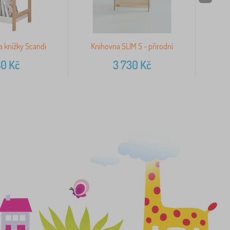
a knížky Scandi
Knihovna SLIM S - přírodní
Bíl
80
Kč
3 730
Kč