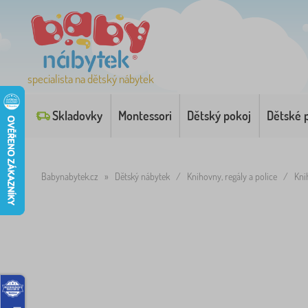
specialista na dětský nábytek
Skladovky
Montessori
Dětský pokoj
Dětské 
Babynabytek.cz
»
Dětský nábytek
/
Knihovny, regály a police
/
Kni