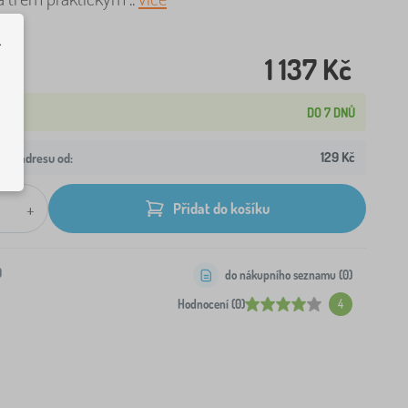
.
1 137 Kč
DO 7 DNŮ
129 Kč
aši adresu od:
+
Přidat do košíku
0
do nákupního seznamu (
0
)
Hodnocení (0)
4