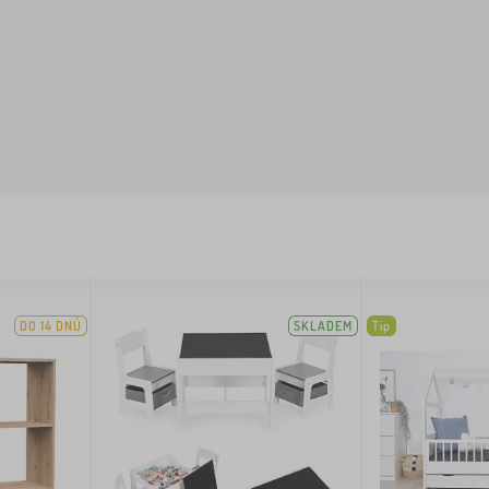
DO 14 DNŮ
SKLADEM
Tip