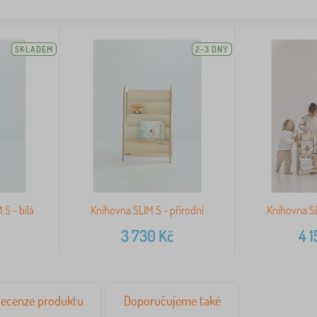
SKLADEM
2-3 DNY
S - bílá
Knihovna SLIM S - přírodní
Knihovna SL
3 730
Kč
4 
ecenze produktu
Doporučujeme také