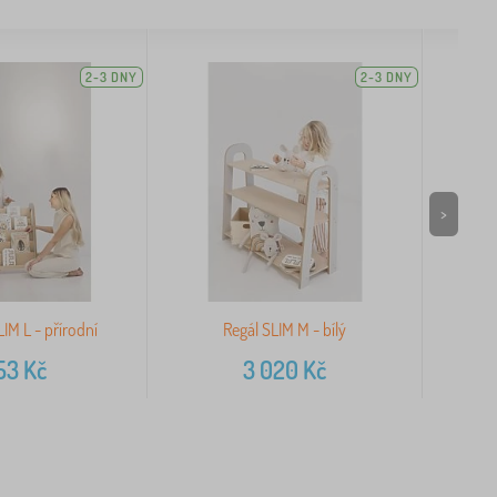
2-3 DNY
2-3 DNY
>
IM L - přírodní
Regál SLIM M - bílý
153
Kč
3 020
Kč