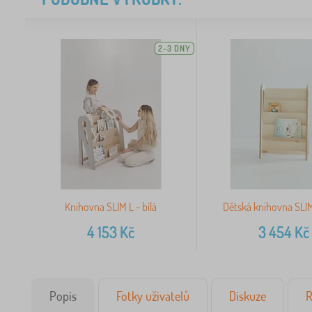
2-3 DNY
Knihovna SLIM L - bílá
Dětská knihovna SLIM 
4 153
Kč
3 454
Kč
Popis
Fotky uživatelů
Diskuze
R