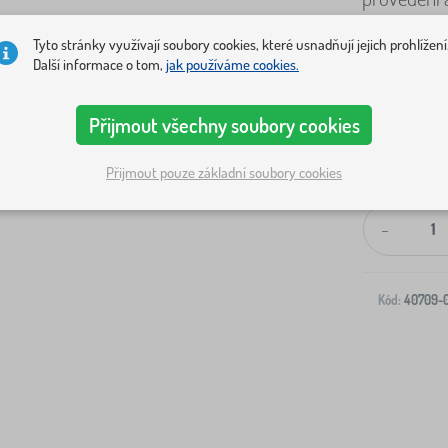
Tyto stránky využívají soubory cookies, které usnadňují jejich prohlížení
Další informace o tom,
jak používáme cookies.
Přijmout všechny soubory cookies
Přijmout pouze základní soubory cookies
Doprava na V
-
Kód:
40709-